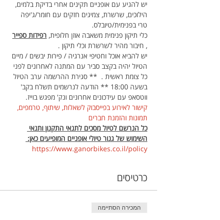
יש להגיע עם אופניים תקינים אחרי בדיקת בלמים, 
הילוכים, שרשרת, צמיגים חזקים עם חומר/ג'יפה 
טרי בפנימית/טיובלס.
כלי תיקון פנימית משאבה אוזן חלופית, 
רפידות ספייר
, חיבור מהיר לשרשרת וכלי תיקון . 
יש להביא אוכל וחטיפי אנרגיה / פירות יבשים / מיים
הטיול יהיה בקצב סביר עם המתנה לאחרונים לפני 
כל צומת ראשית .  ** סגירת ההרשמה ערב הטיול 
בשעה 18:00 ** הודעה לנרשמים תשלח בקב' 
ווטסאפ עם עידכונים אחרונים ונק' מפגש בוייז.
קישור לאירוע בפייסבוק לשאלות, שיתוף, טרמפים, 
תמונות והזמנת חברים
כל הנרשם לטיול מסכים לתנאי התקנון ותנאי 
השימוש של גנור טיולי אופניים המופיעים כאן: 
https://www.ganorbikes.co.il/policy 
כרטיסים
המכירה הסתיימה