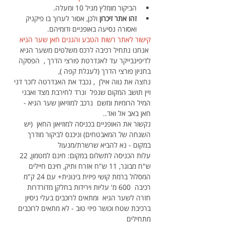
הביקור מומלץ מגיל 10 ומעלה.
זהו אתר זיכרון
 ולכן, אסור לערוך בו פיקניק 
ואסורה נסיעה באופניים ודומיהם.
קישור לאתר רשות הטבע והגנים חאן שער הגיא
 אנחנו נתחיל רכיבה לרכס משלטים משער הגיא 
לדיפינבייקר עד לאנדרטת פורצי הדרך ,  הפסקה 
בחניון פורצי הדרך (לעגלת קפה ), 
נחצה את נווה אילן  , נכבד את האנדרטה לזכר דני 
ויין תושב המקום שנפל  ונרד לחירבת מצד ואבני 
המיל הרומיות ומשם  נרכב למוזיאון שער הגיא - 
חאן באב אל ואד..
נקשור את האופניים בכניסה למוזיאון החאן  (יש 
השגחה של המאבטחים) וניכנס לביקור מודרך 
במקום - נא להביא שרשרת/מנעול
עלות הכניסה לתשלום במקום: חינם למטמון, 22 
ש"ח מבוגר, 11 ש"ח אזרח ותיק, חינם חיילים
המסלול ברמת קושי פיזית בינונית+ עם 24 ק"מ 
רכיבה  600 מ' עליות וירידות בחלקן מדורדרות 
חזרה לשער הגיא  ומתאים לרוכבים בעלי ניסיון 
ברכיבת שטח וכושר פיזי טוב - לא מתאים לרוכבים 
מתחילים 