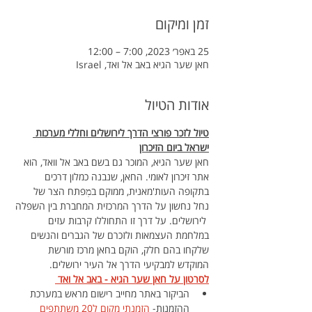
זמן ומיקום
25 באפר׳ 2023, 7:00 – 12:00
חאן שער הגיא באב אל ואד, Israel
אודות הטיול
טיול לזכר פורצי הדרך לירושלים וחללי מערכות 
ישראל ביום הזיכרון
חאן שער הגיא, המוכר גם בשם באב אל וואד, הוא 
אתר זיכרון לאומי. החאן, שנבנה כמלון דרכים 
בתקופה העות'מאנית, ממוקם במׅפתח הצר של 
נחל נחשון על הדרך המרכזית המחברת בין השפלה
 לירושלים. על דרך זו התחוללו קרבות עזים 
במלחמת העצמאות ולזכרם של הגברים והנשים 
שלקחו בהם חלק, הוקם בחאן מרכז מורשת 
המוקדש למבקיעי הדרך אל העיר ירושלים.
לסרטון על חאן שער הגיא - באב אל ואד 
הביקור באתר מחייב רישום מראש במערכת 
ההזמנות- 
הזמנתי מקום ל20 משתתפים 