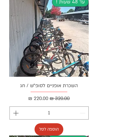
עד 48 שעות !
השכרת אופניים לסופ"ש / חג
מחיר רגיל
מחיר מבצע
הוספה לסל