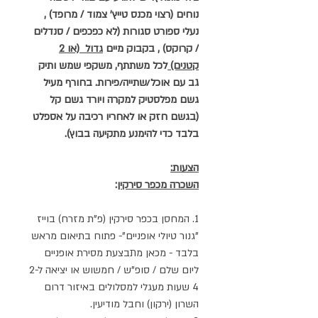
נוחים (רצוי מכנס טייץ' צמוד / מרופד) ,
נעלי ספורט סגורות (לא כפכפים / סנדלים
/ קרוקס) , בקבוק מיים
גדול (או 2
קטנים)
לכל משתתף, משקפי שמש ותיק
גב עם אוכל/שתייה/פירות. בחורף מעיל
גשם מפלסטיק למקרה ויורד גשם קל
(בגשם חזק או לאחריו רכיבה על אספלט
בלבד כדי להימנע מתקיעה בבוץ).
הצעות:
השכרה מכפר סירקין
:
1. המחסן בכפר סירקין (פ"ת מזרח) בוייז
"גנור טיולי אופניים"- פתוח בתיאום מראש
בלבד - מכאן מתבצעת מסירת אופניים
ליום שלם / סופ"ש / חמשוש או יציאה ל2-
4 שעות מעגלי למסלולים באיזור דרום
השרון (ירקון) וחבל מודיעין.