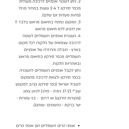
2. ניתן לשכור אופניים לרכיבה מעגלית
מכפר סירקין ל 2-4 שעות במחיר מוזל
(פחות מעלות יום שלם).
3. המקום נפתח בתיאום מראש בלבד !!
אין להגיע ללא תיאום מראש
4. השכרת אופניים חשמליים לשטח
לרכיבה עצמאית של הלקוח לכל מקום
בארץ - הובלה והחזרה של אופניים
חשמליים מכפר סירקין בתיאום מראש
ובאחריות הלקוח.
ניתן לקבל אופניים חשמליים להשכרה
בכפר סירקין ולצאת לרכיבה מהמקום
לשביל ישראל (כפר סירקין קרוב למקטע
שב"י 17-21 גימזו - פולג) לכיוון צפון
(מקורות הירקון) או דרום - בני עטרות -
יער ברקת - נחשונים -שוהם).
אופני הרים חשמליים הם אופני הרים