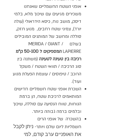
אופני השטח החשמליים שאנחנו
משכירים מגיעים עם שיכוך מלא, בלמי
דיסק, מושב נוח, כיסא הידראולי (עולה
יורד), צמיגי שטח רחבים, מנוע חזק,
סוללה ומחשב של המותגים המובילים
בעולם MERIDA / GIANT /
LAPIERRE
המספיקים ל 50-100 ק"מ
רכיבה בין טעינה לטעינה
(משתנה בין
סוג הרכיבה / תוואי השטח / משקל
הרוכב / טיפוסים / עוצמת הפעלת מנוע
ועוד).
השכרת אופני שטח חשמליים חדישים
המותאמים לרכיבת שטח, הן ברמת
הנוחות, טווח הנסיעה עם סוללה, שיכוך
ובלמים ברמה גבוהה ביותר.
בהשכרה של אופני הרים
חשמליות ליום שלם ויותר-
ניתן לקבל
את האופניים ערב קודם, למי