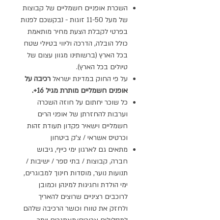
השכרת אופניים חשמליים של קבוצות
של מעל 11-50 זוגות - נבקשכם לפנות
בפרטי לקבלת הצעת מחיר מותאמת
כולל הובלה, הדרכה וליווי בטיולי שטח
בכל הארץ (ברשותינו מגוון עצום של
טיולים בכל הארץ).
על פי החוק במדינת ישראל
רכיבה על
אופנים חשמליים מותרת מגיל 16+.
כל שוכר יחתום על חוזה השכרה
וערבות להחזרתן של אופני הרים
חשמליים וישאיר פקדון תעודת זהות
וכרטיס אשראי / צ'ק ביטחון
מתאים גם לארגון ימי כייף, גיבוש
חברה, קבוצות / בתי ספר / ישיבות /
תנועות נוער, מוסדות חינוך למבוגרים,
ימי הולדת וחגיגות למינהן וכמובן
לרוכבים רציניים שרוצים להאריך
ולחזק את טווח וכושר הרכיבה שלהם