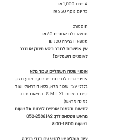
4 ימים 1,000 ₪
כל יום נוסף 250 ₪
תוספות:
מנשא דלת אחורית 60 ₪
מנשא וו גרירה 120 ₪
אין אפשרות לחבר כיסא תינוק או נגרר
לאופניים חשמליים❗
אופניי שטח חשמליים שכוך מלא
אופניי הרים לרכיבות שטח עם מנוע חזק,
גלגלי 29", שכוך מלא, כסא הידראולי ועוד
קיים במידות S-M-L-XL בתיאום מידה
זמינה מראש)
לתיאום והזמנת אופניים לפחות 24 שעות
מראש ווטסאפ לרן: 052-2588142
בשעות 8:00-19:00
ציוד מומלץ: יש להגיע עם בגדי רכיבה