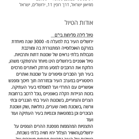
מוזיאון ישראל, דרך רופין 11, ירושלים, ישראל
אודות הטיול
טיול לילה סליחות בי"ם   
ירושלים העיר בת למעלה מ- 3000 שנה מיוחדת 
במרקם האוכלוסייה המתגוררת בה ומורכבת 
מגבולות בלתי נראים של שכונות דתות ותרבויות.
טיול אופניים בירושלים הינו מיוחד והרפתקני משהו, 
הלוקח את הרוכבים למסע מרתק לאתרים מרכזים 
בעיר תוך הסברים וסיפורים על שכונות ואתרים 
היסטוריים במערב העיר ובמזרחה תוך חיכוך ומפגש 
אפשריים עם החרדי ועד למוסלמי בעיר העתיקה.
בזכות הניידות הקלה באופניים ,נוכל לרכוב ברחובות 
הצרים והציוריים, בשכונות העיר בתי הונגרים ובתי 
וורשה ,בשכונת מאה שערים, נחלאות ,שוק ושכונת 
הבוכרים וכן בסמטאות וכנסיות בעיר העתיקה ועוד 
ועוד
התצפיות המהממות מפסגת ההרים הצופים על 
ירושלים,והאוויר הצלול יהיו חוויה בלתי נשכחת.