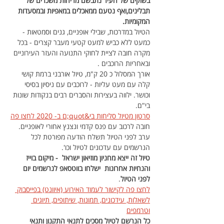
בשוקים של העיר נתבשם מריחות משכרים של 
תבלינים,ואף נטעם ממאכלים במאפיות ובמסעדות 
המקומיות.
הטיול במדרכות, שבילי אופניים, גנים וסמטאות - 
כמעט ללא כביש למעט קטעי מעבר קצרים - בכל 
מקרה חובה לציית לחוקי התנועה והעזר העירוניים 
ובאחריות הרוכבים .
אורך המסלול כ 20 ק"מ, טיול אורבני ברמת קושי 
קלה עם מעט עליות - לרוכבים עם ניסיון בסיסי 
וכושר. ילווה בעצירות והסברים רבים בנקודות שונות 
בי"ם.
סרטון מטיול סליחות בי&quot;ם ב- 2020 לחצו פה
חובה לרכוב עם פנס קדמי ונצנץ אחורי לאופניים.
ערב לפני הטיול תשלח הודעה מפורטת לכל 
הנרשמים עם עדכונים לטיול וכו'.
טיול זה ייצא מחניון מוזיאון ישראל  - מיקום בוייז 
והנחיות אחרונות  ישלחו בווטסאפ לנרשמים יום 
לפני הטיול
.
לחצו פה לקישור לעמוד האירוע (איוונט) בפייסבוק 
לשאלות, עידכונים, תמונות, שיתופים, תיוגים 
וטרמפים
כל הנרשם לטיול מסכים לתנאי התקנון ותנאי 