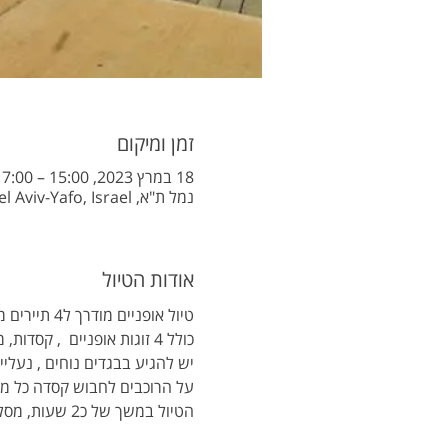
זמן ומיקום
18 במרץ 2023, 15:00 – 17:00 GMT‎+2‎
נמל ת"א, Nemal Tel Aviv St, Tel Aviv-Yafo, Israel
אודות הטיול
טיול אופניים מודרך ל4 תיירים מנמל ת"א-יפו
כולל 4 זוגות אופניים  , קסדות, מדריך דובר אנגלית
יש להגיע בבגדים נוחים , נעליים
על הרוכבים לחבוש קסדה כל מש
הטיול במשך של כ2 שעות, מסלול מעגלי