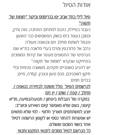
אודות הטיול
טיול לילי בתל אביב יפו בכריסמס וביקור "חומות של 
תקווה"
נעבור בטיילת, ניכנס למתחם התחנה, נווה צדק, 
וכמובן נעצור ביפו בשוק הפשפשים ככר השעון 
והנמל לשתות סחלב חם וכנאפה מעולה
נרכב אל פלורנטין ומרכז בעלי מלאכה בת"א שם 
הגרפיטי של החטופים מעטר את קירות המוסכים 
בפרוייקט שנקרא "חומות של תקווה"
יש להגיע באופניים תקינים, משאבה פנימית וכלי 
תיקון לאופניכם, פנס טעון ונצנץ, קסדה, מיים, 
בגדים חמים
לנרשמים הטיול  כולל משקה לבחירה: כנאפה / 
סחלב / קפה / שוקו / יין חם
במקרה של הגבלות ביטחון / תנועה/נסיעה, מז"א 
קיצוני, גשם שלא מאפשר קיום האירוע וכיוצ"ב: 
יוצע למשתתפים תאריך חלופי - למי שלא מתאים 
יש אפשרות להחזר כספי או לקופון הרשמה לטיול 
אחר בשווי הסכום ששולם.
כל הנרשם לטיול מסכים לתנאי התקנון ותנאי 