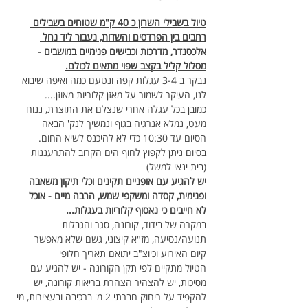
טיול בשבילי השרון כ 40 ק"מ שטוחים בשבילים 
רחבים בין הפרדסים והשדות, נעבור ליד נחל 
אלכסנדר, מדרכות וכבישים פנימיים במושבים - 
מסלול קליל בקצב שפוי מתאים לכולם.
נבקר ב 3-4 עגלות קפה ונטעם כמה ואיפה שיבוא 
לנו, העיקר לשמור על מאזן קלוריות מאוזן....
כמובן בכל עגלה אחרי שנצלם את התוצרת, ננוח 
מעט, נמלא אנרגיה בגוף ונמשיך לנק' הבאה
הסיום עד 10:30 כדי לא להיכנס לשיא החום.
בסיום ניתן לקפוץ לחוף הים הקרוב להתרעננות 
(בית ינאי למשל)
יש להגיע עם אופניים תקינים וכלי תיקון משאבה 
ופנימית, קסדה ומשקפי שמש, הרבה מיים - אוכל 
לא חייבים כי נאסוף קלוריות בעגלות...
במקרה של בידוד, קורונה, סגר והגבלות 
תנועה/נסיעה, מז"א קיצוני, גשם שלא מאפשר 
קיום האירוע וכיוצ"ב יתואם תאריך חלופי
הטיול מתקיים לפי תקן הקורונה - יש להגיע עם 
מסיכות, יש להצהיר הצהרת בריאות קורונה, יש 
להקפיד על ריחוק חברתי 2 מ' ברכיבה ובעצירות, מי 