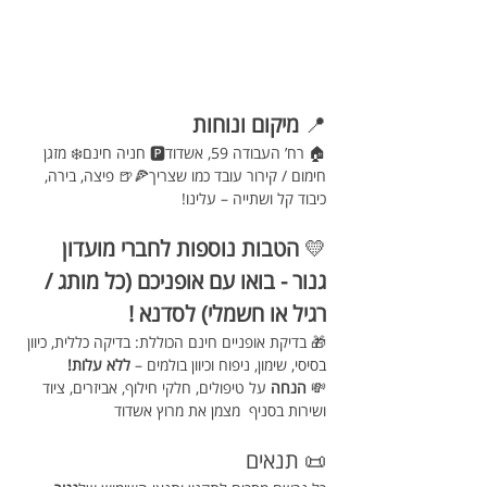
📍 
מיקום ונוחות
🏠 רח’ העבודה 59, אשדוד🅿️ חניה חינם❄️ מזגן 
חימום / קירור עובד כמו שצריך🍕🍺 פיצה, בירה, 
כיבוד קל ושתייה – עלינו!
💛 
הטבות נוספות לחברי מועדון 
גנור - בואו עם אופניכם (כל מותג / 
רגיל או חשמלי) לסדנא !
🎁 בדיקת אופניים חינם הכוללת: בדיקה כללית, כיוון 
בסיסי, שימון, ניפוח וכיוון בולמים – 
ללא עלות!
💸 
הנחה
 על טיפולים, חלקי חילוף, אביזרים, ציוד  
ושירות בסניף  מצמן את מרוץ אשדוד
📜 תנאים