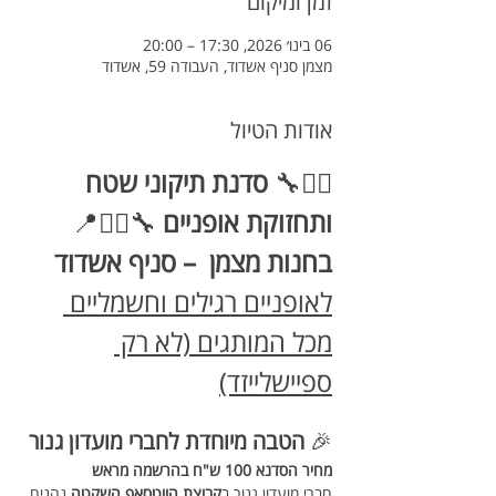
זמן ומיקום
06 בינו׳ 2026, 17:30 – 20:00
מצמן סניף אשדוד, העבודה 59, אשדוד
אודות הטיול
🚴‍♂️🔧 
סדנת תיקוני שטח 
ותחזוקת אופניים
 🔧🚴‍♀️📍 
בחנות מצמן  – סניף אשדוד
לאופניים רגילים וחשמליים 
מכל המותגים (לא רק 
ספיישלייזד)
🎉 
הטבה מיוחדת לחברי מועדון גנור
מחיר הסדנא 100 ש"ח בהרשמה מראש 
חברי מועדון גנור ב
קבוצת הווטסאפ השקטה
 נהנים 