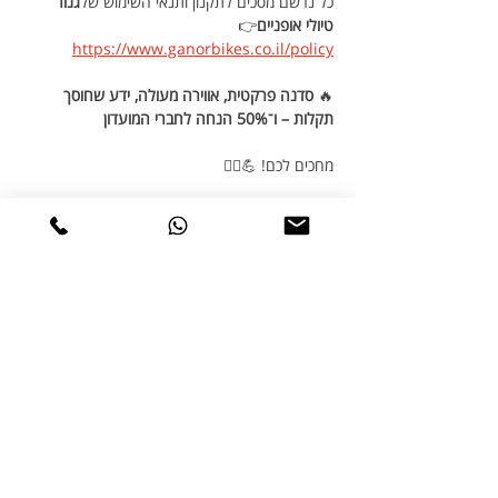
כל נרשם מסכים לתקנון ותנאי השימוש של
גנור 
טיולי אופניים
👉 
https://www.ganorbikes.co.il/policy
🔥 
סדנה פרקטית, אווירה מעולה, ידע שחוסך 
תקלות – ו־50% הנחה לחברי המועדון 
מחכים לכם! 💪🚴‍♂️
שיתוף
טיולי אופניים