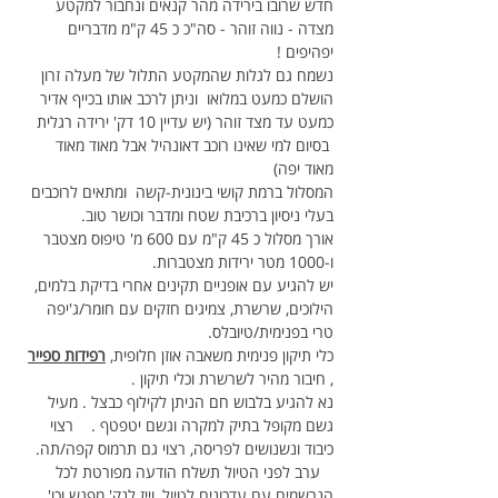
חדש שרובו בירידה מהר קנאים ונחבור למקטע 
מצדה - נווה זוהר - סה"כ כ 45 ק"מ מדבריים 
יפהיפים !
נשמח גם לגלות שהמקטע התלול של מעלה זרון 
הושלם כמעט במלואו  וניתן לרכב אותו בכייף אדיר 
כמעט עד מצד זוהר (יש עדיין 10 דק' ירידה רגלית 
 בסיום למי שאינו רוכב דאונהיל אבל מאוד מאוד 
מאוד יפה)
המסלול ברמת קושי בינונית-קשה  ומתאים לרוכבים 
בעלי ניסיון ברכיבת שטח ומדבר וכושר טוב.
אורך מסלול כ 45 ק"מ עם 600 מ' טיפוס מצטבר 
ו-1000 מטר ירידות מצטברות.
יש להגיע עם אופניים תקינים אחרי בדיקת בלמים, 
הילוכים, שרשרת, צמיגים חזקים עם חומר/ג'יפה 
טרי בפנימית/טיובלס.
כלי תיקון פנימית משאבה אוזן חלופית, 
רפידות ספייר
, חיבור מהיר לשרשרת וכלי תיקון .
נא להגיע בלבוש חם הניתן לקילוף כבצל . מעיל 
גשם מקופל בתיק למקרה וגשם יטפטף .    רצוי 
כיבוד ונשנושים לפריסה, רצוי גם תרמוס קפה/תה. 
   ערב לפני הטיול תשלח הודעה מפורטת לכל 
הנרשמים עם עדכונים לטיול, וייז לנק' מפגש וכו'.