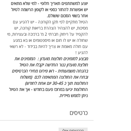
יוצע למשתתפים תאריך חלופי - למי שלא מתאים 
יש אפשרות להחזר כספי או לקופון הרשמה לטיול 
אחר בשווי הסכום ששולם.
הטיול מתקיים לפי תקן הקורונה - יש להגיע עם 
מסיכות, יש להצהיר הצהרת בריאות קורונה, יש 
להקפיד על ריחוק חברתי 2 מ' ברכיבה ובעצירות, מי 
שחולה או יש לו חום או מיספטומים או בא במגע 
עם חולה מאומת או צריך להיות בבידוד - לא רשאי 
להגיע !
מבצע למזמינים חולצות מועדון :  המזמינים את 
חולצת מועדון גנור החדשה יקבלו את הטיול 
בהנחה משמעותית - ראו פירוט מחירי הכרטיסים 
ובחרו את החולצה המתאימה לכם  (משלוח 
החולצות תוך כ 30-45 יום אחת לחודש)
החולצות יגיעו במרוכז פעם בחודש - אך את הטיול 
ניתן לממש מיידית.
כרטיסים
הכרטיסים אזלו