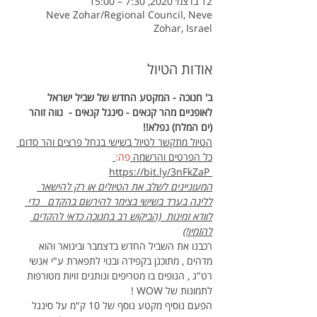
12 בדצמ׳ 2020, 7:30 – 15:00
Neve Zohar/Regional Council, Neve
Zohar, Israel
אודות הטיול
ב' חנוכה - המקטע החדש של שביל ישראל 
לאופניים מהר קנאים - סינגל קנאים -  נווה זוהר 
(ים המלח) נפלא!!
הטיול מתקשר לטיול בשישי בנחל פרצים והר סדום 
כל הפרטים והרשמה 
פה:
 https://bit.ly/3nFkZaP
המעוניינים לשלב את הטיולים או רק להישאר 
ללינה בערד בשישי בצימר להירשם בהקדם   כדי 
לוודא זמינות  (הביקוש רב בחנוכה כדאי להקדים 
להזמין!)
רכבנו את השביל החדש בדצמבר ובינואר והוא 
מדהים , מתוכנן בקפידה ובנוי לתפארת ע"י אנשי 
רט"ג , הנופים בו מטריפים ונותנים זויות מטורפות 
לתמונות של WOW !
הפעם נוסיף מקטע נוסף של 10 ק"מ על סינגל 