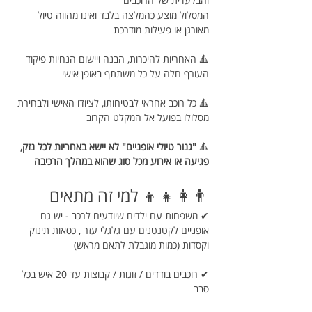
והבלעדית של הרוכבים
המסלול מוצע כהמלצה בלבד ואינו מהווה טיול 
מאורגן או פעילות מודרכת
🔺 האחריות להיכרות, הבנה ויישום הנחיות פיקוד 
העורף חלה על כל משתתף באופן אישי
🔺 כל רוכב אחראי לבטיחותו, לציודו האישי ולבחירת 
מסלולו בפועל אל המקלט הקרוב 
🔺 
"גנור טיולי אופניים" לא יישא באחריות לכל נזק, 
פגיעה או אירוע מכל סוג שהוא במהלך הרכיבה 
👨‍👩‍👧‍👦 למי זה מתאים
✔ משפחות עם ילדים שיודעים לרכב - יש גם 
אופניים לקטנטנים עם גלגלי עזר , כסאות תינוק 
וקסדות (כמות מוגבלת לתאם מראש)
✔ רוכבים בודדים / זוגות / קבוצות עד 20 איש בכל 
סבב