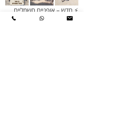
⚡ חדש – אופניים חשמליים
ניתן לשכור 
אופני שטח חשמליים
 (בהזמנה מראש).
✔ מגיל 16
✔ נדרש רישיון נהיגה או מבחן תיאוריה
האופניים החשמליים  מאפשרים ליהנות מהרכיבה 
גם במסלולים ארוכים יותר ובמהירות עד 25 קמ"ש  
(הגעה מהירה יותר למרחב מוגן)
📅 מתי מגיעים? 
תאריכים:
25/3 – 10/4
שעות פתיחה
🕘 יום חול וחול המועד כולל איסרו חג / מימונה 
08:00–18:00
🕘 שישי וערבי חג
08:00–14:00
❌ שבת וחג פסח – סגור