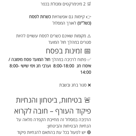
🛒 2 מינימרקטים ומכולת בכפר
👉 קיימות גם אפשרויות 
כשרות לפסח 
(כשל"פ)
 לאורך המסלול
⚠️ מקומות שאינם כשרים לפסח עשויים להיות 
סגורים במהלך חול המועד
📅 זמינות בפסח
✅ פתוח לרכיבה במהלך 
חול המועד פסח מימונה / 
איסרו חג  8:00-18:00  וערבי חג וימי שישי 8:00-
14:00
❌ סגור בחג ובשבת
🚨 בטיחות, ביטחון והנחיות 
פיקוד העורף – חובה לקרוא
הרכיבה במסלול זה מחייבת הקפדה מלאה על 
הנחיות הבטיחות והביטחון:
🔴 יש לפעול בכל עת בהתאם להנחיות פיקוד 