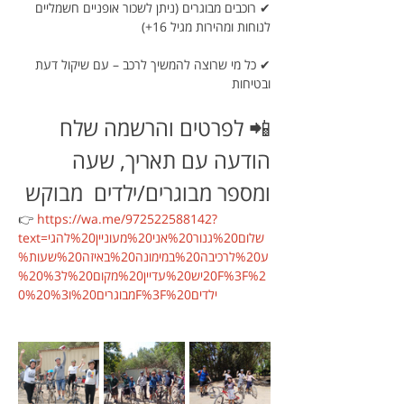
✔ רוכבים מבוגרים (ניתן לשכור אופניים חשמליים 
לנוחות ומהירות מגיל 16+)
✔ כל מי שרוצה להמשיך לרכב – עם שיקול דעת 
ובטיחות
📲 לפרטים והרשמה שלח 
הודעה עם תאריך, שעה 
ומספר מבוגרים/ילדים  מבוקש
👉 
https://wa.me/972522588142?
text=שלום%20גנור%20אני%20מעוניין%20להגי
ע%20לרכיבה%20במימונה%20באיזה%20שעות%
20יש%20עדיין%20מקום%20ל%20%3F%3F%2
0מבוגרים%20ו%20%3F%3F%20ילדים