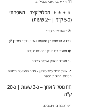
🚴‍♂️ 
לבחירתכם שני מסלולים:
👨‍👩‍👧‍👦  
מסלול קצר – משפחתי 
(כ-5 ק"מ | ~2 שעות)
 🧭 
"תעלומה בכפר"
 רכיבה חווייתית בין מטעים ושדות בכפר סירקין 🌾
 🛡️ מסלול בטוח בין מרחבים מוגנים
 ✨ משלב משחק ואתגר לילדים
📍 אזור: מושב כפר סירקין - סביב המטעים השדות 
הגינות ורחובות הכפר 
🚴‍♂️ 
מסלול ארוך – כ-3 שעות | כ-20 
ק"מ
 🌿 רכיבה בין מושבים: