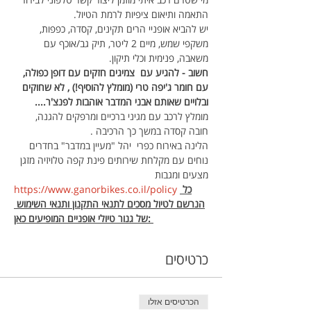
התאמה ותיאום ציפיות לרמת הטיול.
יש להביא אופניי הרים תקינים, קסדה, כפפות, 
משקפי שמש, מיים 2 ליטר, תיק גב/אוכף עם 
משאבה, פנימית וכלי תיקון.
חשוב - להגיע עם  צמיגים חזקים עם דופן כפולה, 
עם חומר ג'יפה טרי (מומלץ להוסיף!) , לא שחוקים 
ובלויים שאותם אבני המדבר אוהבות לפנצ'ר....
מומלץ לרכב עם מגיני ברכיים ומרפקים להגנה, 
חובה קסדה במשך כך הרכיבה .
הלינה באירוח כפרי  יהל "מעיין במדבר" בחדרים 
נוחים עם מקלחת שירותים פינת קפה טלויזיה מזגן 
מצעים ומגבות
כל 
https://www.ganorbikes.co.il/policy 
הנרשם לטיול מסכים לתנאי התקנון ותנאי השימוש 
של גנור טיולי אופניים המופיעים כאן: 
כרטיסים
הכרטיסים אזלו