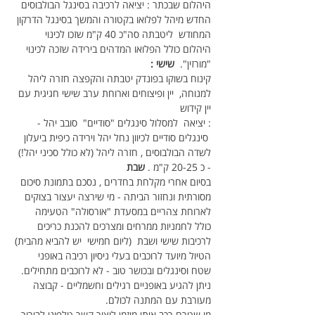
היהלום שבכתר : יציאה לרכיבה בסינגל הבולבוסים 
החדש מיהל לפלואו בקטורה והמשך בסינגל הדרקון 
המחודש  ליטבתה סה"כ 40 ק"מ שזכו לכינוי 
היהלום כולל הפלואו המדהים בירידה שזכה לכינוי 
"מורזין".  
שישי : 
קינוח בשוקו בפונדק יטבתה והקפצה חזרה ליהל 
למנוחה,  יין ופיצוחים וארוחת ערב שישי חגיגית עם 
יין קידוש
: יציאה  למסלול סינגלים "סודיים"  סובב יהל - 
 סינגלים סודיים לכיוון נחל יהל וירידה כיפית ביעלון 
לשדה הבולבוסים , חזרה ליהל (לא כולל סכיני יהל!) 
- כ 20-25 ק"מ . 
שבת
בסיום אחרי מקלחת בחדרים , נסכם בתמונת סיכום 
מסורתית ונחזור הביתה - מי שירצה יעצור בצוקים 
לארוחת צהריים במסעדת "אורסולה" הטעימה 
כולל לחמניות ממרחים ומצרכים להכנת כריכים 
לרכיבות שישי ושבת  (ליום חמישי  יש להביא מהבית)
הטיול מיועד לרוכבים בעלי ניסיון רכיבה באופני 
שטח וסינגלים ובכושר טוב - לא לרוכבים מתחילים.
ניתן להגיע באופניים רגילים וחשמליים - קבוצה 
מעורבת עם המתנה לכולם.
מי שטרם רכב איתי מוזמן ליצור קשר טלפוני לבירור 