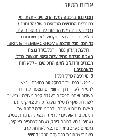
אודות הטיול
רוכבי גנור ברכיבה למען החטופים - תלת יומי 
בסינגלים החדשים המדהימים של יהל ותמנע
נרכב בערבה למען הזדהות עם החטופים עם 
חולצות ודגלי ישראל ונקדיש למען שיחרורם
כל רוכב יקבל חולצת BRINGTHEMBACKHOME 
+ חולצת מועדון גנור + דגל ביחד ננצח 
העלות מגלמת מחיר עלות וכיסוי הוצאות  כולל 
הבגדים והדגלים למען החטופים  - ללא רווח 
למארגנים !
3 ימי רכיבה כולל הכל !
: ניפגש ברכז ויידור לחקלאות בחצבה - נצא 
למסלול לעידן, דרך החווארים, מצפה עידן, דרך 
השלום ואחרי הפסקה בעגלת קפה מעולה - נמשיך 
לשמורת שיזף למסלול מעגלי סה"כ 42 ק"מ עם 
250מ' טיפוס מצטבר - דרך מעולה לחמם את 
המנועים והאופניים לקראת הצפוי להם מחר. בסיום 
נעמיס וניסע דרומה ליהל, נעצור לצהריים בצוקים, 
נתמקם בערב בחדרים ונצא לארוחת ערב 
בשרית/צמחונית במסעדת המלון.
חמישי