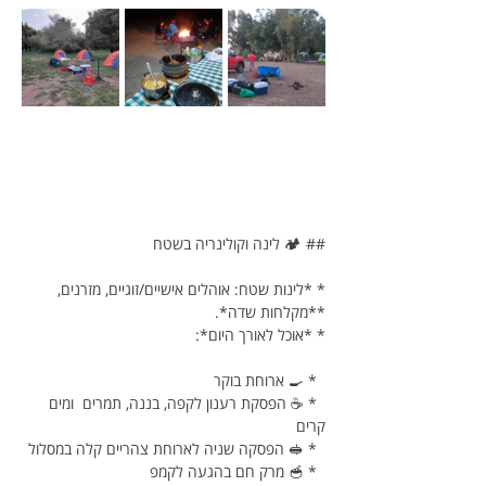
## 🏕️ לינה וקולינריה בשטח
* *לינות שטח: אוהלים אישיים/זוגיים, מזרנים, 
**מקלחות שדה*.
* *אוכל לאורך היום*:
  * 🍳 ארוחת בוקר
  * ☕ הפסקת רענון לקפה, בננה, תמרים  ומים 
קרים
  * 🥪 הפסקה שניה לארוחת צהריים קלה במסלול
  * 🥣 מרק חם בהגעה לקמפ