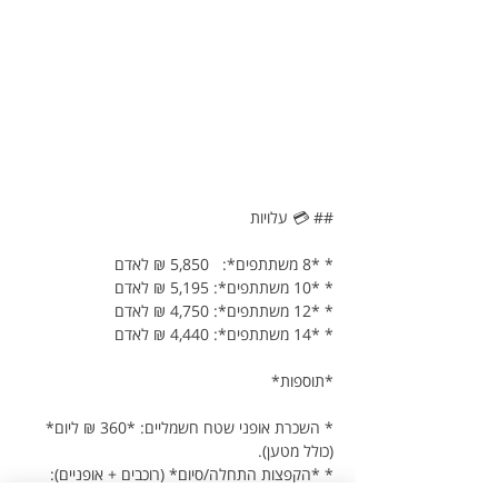
## 💳 עלויות
* *8 משתתפים*:   5,850 ₪ לאדם
* *10 משתתפים*: 5,195 ₪ לאדם
* *12 משתתפים*: 4,750 ₪ לאדם
* *14 משתתפים*: 4,440 ₪ לאדם
*תוספות*
* השכרת אופני שטח חשמליים: *360 ₪ ליום* 
(כולל מטען).
* *הקפצות התחלה/סיום* (רוכבים + אופניים): 
כ־*100–150 ₪ לאדם* (מתחלק בפועל בין 