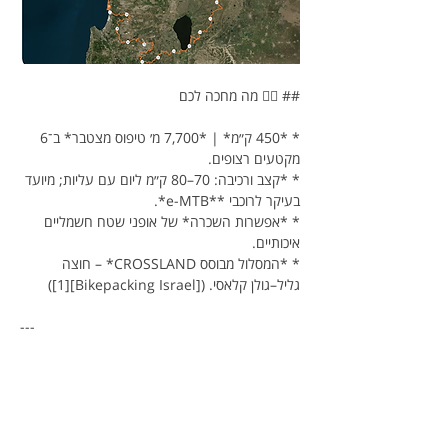
## 🚵‍♂️ מה מחכה לכם
* *450 ק״מ* | *7,700 מ׳ טיפוס מצטבר* ב־6 
מקטעים רצופים.
* *קצב ורכיבה: 70–80 ק״מ ליום עם עליות; מיועד 
בעיקר לרוכבי **e-MTB*.
* *אפשרות השכרה* של אופני שטח חשמליים 
איכותיים.
* *המסלול מבוסס CROSSLAND* – חוצה 
גליל–גולן קלאסי. ([Bikepacking Israel][1])
---