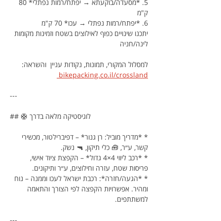
5. *מסעדה/בוקעתא → יפתח/רמות נפתלי* 80 
ק"מ
6. *יפתח/רמות נפתלי → עכו* 70 ק"מ
יתכנו שינויים כפוף לאילוצים בשטח וזמינות מקומות 
לינה/חניה
למסלול המקורי, תמונות, נקודות עניין  והשראה: 
bikepacking.co.il/crossland 
---
## 🛟 לוגיסטיקה מלאה בדרך
* *מדריך מוביל: רן גנור* – דפיברילטור, מכשירי 
קשר, ע״ר, 🧰 כלי תיקון, 🔫 נשק.
* *רכב ליווי 4×4 גדול* – הקפצת ציוד אישי, 
פריסות שטח, עזרה וחילוצים, ע״ר ותיקונים.
* *הגעה/חזרה*: רכבת ישראל לעכו וממנה – נוח 
ומהיר. אפשרויות הקפצה לפי הצורך והתאמה 
למשתתפים.
---