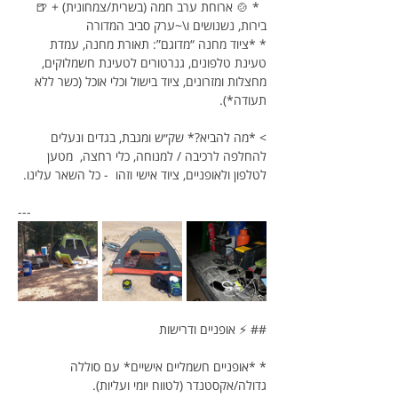
  * 🍲 ארוחת ערב חמה (בשרית/צמחונית) + 🍺 
בירות, נשנושים ו\~ערק סביב המדורה
* *ציוד מחנה “מדוגם”: תאורת מחנה, עמדת 
טעינת טלפונים, גנרטורים לטעינת חשמלוקים, 
מחצלות ומזרונים, ציוד בישול וכלי אוכל (כשר ללא 
תעודה*).
> *מה להביא?* שק״ש ומגבת, בגדים ונעלים 
להחלפה לרכיבה / למנוחה, כלי רחצה,  מטען 
לטלפון ולאופניים, ציוד אישי וזהו  - כל השאר עלינו.
---
## ⚡ אופניים ודרישות
* *אופניים חשמליים אישיים* עם סוללה 
גדולה/אקסטנדר (לטווח יומי ועליות).