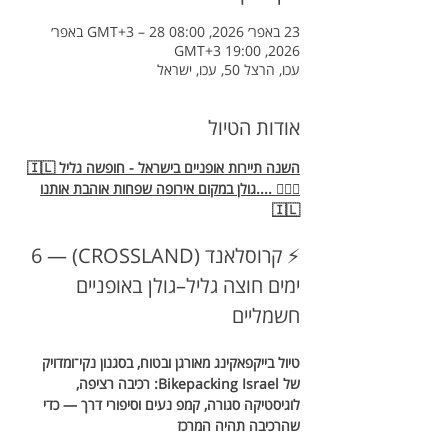
23 באפר׳ 2026, 08:00 GMT‎+3‎ – 28 באפר׳
2026, 19:00 GMT‎+3‎
עכו, הרצל 50, עכו, ישראל
אודות הטיול
🇮🇱השנה תיירות אופניים בישראל - חופשה גליל 
גולן במקום אירופה שפחות אוהבת אותנו.... 🚴🏼‍♀️
🇮🇱
⚡ קרוסלאנד (CROSSLAND) — 6 
ימים חוצה גליל–גולן באופניים 
חשמליים
טיול בייקפאקינג מאורגן ובטוח, בסגנון נקי־ומדויק 
של Bikepacking Israel: רכיבה רציפה, 
לוגיסטיקה סגורה, קמפ נעים וסיפורי דרך — כדי 
שהרכיבה תהיה המרכז