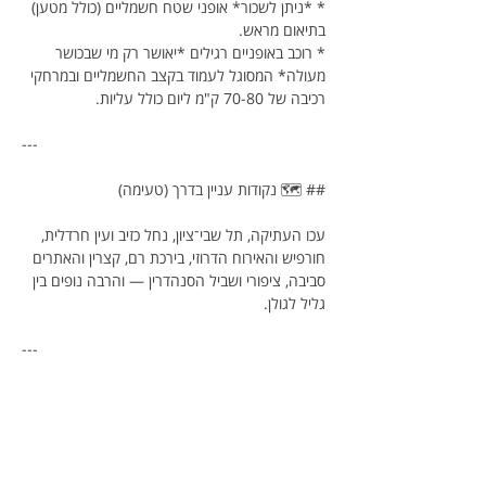
* *ניתן לשכור* אופני שטח חשמליים (כולל מטען) 
בתיאום מראש.
* רוכב באופניים רגילים *יאושר רק מי שבכושר 
מעולה* המסוגל לעמוד בקצב החשמליים ובמרחקי 
רכיבה של 70-80 ק"מ ליום כולל עליות.
---
## 🗺️ נקודות עניין בדרך (טעימה)
עכו העתיקה, תל שבי־ציון, נחל כזיב ועין חרדלית, 
חורפיש והאירוח הדרוזי, בירכת רם, קצרין והאתרים 
סביבה, ציפורי ושביל הסנהדרין — והרבה נופים בין 
גליל לגולן. 
---