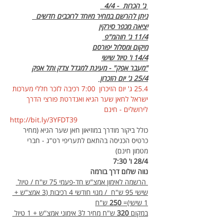
 ג' הכרות  - 4/4  
ניתן להרשם במחיר מיוחד לרוכבים חדשים  
יציאה מכפר סירקין
11/4 ג' חוהמ"פ 
מיקום ומסלול יפורסם
14/4 ו' טיול שישי
"מעבר אפק" - מעינת למגדל צדק ותל אפק
25/4 ג' יום הזכרון 
25.4 ג' יום הזיכרון  7:00 רכיבה לזכר חללי מערכות 
ישראל לחאן שער הגיא ואנדרטת פורצי הדרך 
לירושלים - חינם 
http://bit.ly/3YFDT39
כולל ביקור מודרך במוזיאון חאן שער הגיא (מחיר 
כרטיס הכניסה בהתאם לתעריפי רט"ג - חברי 
מטמון חינם)
28/4 ו' 7:30
נווה שלום דרך בורמה
 הרשמה לאימון אמצ"ש חד-פעמי 75 ש"ח / טיול 
שישי 95 ש"ח  / מנוי חודשי 4 רכיבות (3 אמצ"ש + 
1 שישי)= 
250
 ש"ח
במקום 
320
 ש"ח מחיר ל3 אימוני אמצ"ש + 1 טיול 