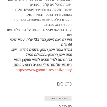
 שעות במסלולים קלים - בינוניים
שיפור  הרכיבה, כיוון והתאמת אופניים, יציבה 
בטוחה, זרימה ברכיבה ובחירת נתיב,
העברת הילוכים ושימוש במעצורים, שפת גוף, 
הפניית מבט, סיבובים, 
עזרה ברכישת אופניים והמלצה על ציוד נילווה ועוד 
ועוד...
ניתן להירשם לאימון בודד ב75 ש"ח  / טיול שישי 
95 ש"ח
במידה ואחרי אימון ראשון נרשמים לחודש-  יקוזז 
סכום אימון הראשון מהתשלום הכולל
כל הנרשם לטיול מסכים לתנאי התקנון ותנאי 
השימוש של גנור טיולי אופניים המופיעים כאן: 
https://www.ganorbikes.co.il/policy 
כרטיסים
המכירה הסתיימה
סוג כרטיס