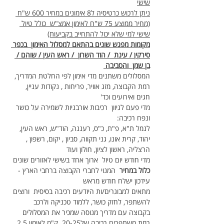
שישי
ניתן לרכוש כרטיסיה ל8 אימונים במחיר 600 ש"ח 
(מחיר ממוצע 75 ש"ח לאימון אמצ"ש  כולל טיול 
שישי למי שלא יכול להתחייב בקביעות)
מקומות מפגש שונים בהתאם למסלול האימון  בכפר 
סירקין / עינת  / הוד השרון  / ראש העין / שוהם / 
בן שמן  והסביבה 
המסלולים משתנים מדי אימון לפי החלטת המדריך, 
רמת הקבוצה, מזג אוויר, פריחות , נקודות עניין, 
חגים ואירועים וכד'
מדי פעם לגיוון  רכיבות אורבניות לשמירה על כושר 
ונפח רכיבה:
לנמל ת"א, פ"ת, כ"ס, רעננה, הוד"ש, ראש העין, 
יהוד, קרית אונו, גני תקווה, סביון , יקום, רשפון , 
הרצליה, ראשון לציון, חולון ועוד
מדי חודש יום טיול  ארוך אחד בשישי לאזורים שונים 
כלול במחיר
  המנוי לחברי הקבוצה ברחבי הארץ - 
עידכון ישלח חודש מראש
מתאים למבוגרים/ות היודעים רכיבה בסיסית  ורוצים 
להשתפר, לחזק כושר, ללמוד טכניקה ולרכב 
בקבוצה עם מדריך מנוסה שמכיר את המסלולים
רמת משתפרים רכיבה של20-25  ק"מ לאימון 2.5 