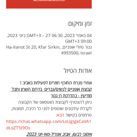
זמן ומיקום
04 באפר׳ 2023, 06:30 GMT‎+3‎ – 27 ביוני 2023,
09:00 GMT‎+3‎
גנור טיולי אופניים, Ha-Ilanot St 20, Kfar Sirkin,
4993500, Israel
אודות הטיול
אחרי פגרת החורף חוזרים לפעילות באביב !
קבוצת אופניים לנשים/גברים  בדרום השרון וחבל 
מודיעין - בהדרכת רן גנור
ניתן להצטרף לקבוצת הווטסאפ של הקבוצה 
לקבלת עידכונים שוטפים לפני כל רכיבה, תמונות, 
טרמפים בקישור 
הבא
:
https://chat.whatsapp.com/LoUgIgkCaVA1
dLoZT5t9Os
אימוני רבעון  אביב אפריל-מאי-יוני 2023