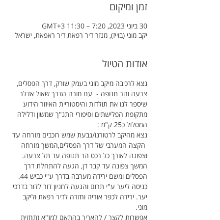
זמן ומיקום
30 ביוני 2023, 7:20 – 11:30 GMT‎+3‎
יקב מוני (בוייז), מנזר דיר רפאת דיר ראפאת, ישראל
אודות הטיול
נצא לרכיבה מיקב מוני בעמק שורק, דרך הפסלים, 
צרעה והר תנופה -  עם מורה הדרך שאול אדלר 
שיספר לנו את תולדות והיסטוריית האיזור הידוע 
מתקופת הפלישתים וסיפורי התנ"ך שמשון ודלילה
המסלול כ25 ק"מ :
נצא מהיקב לרטורנו/גבעת שמש רוכבים מזרחה עד 
 הקצה המערבי של דרך הפסלים,המשך מזרחה 
וצפונה לאורך כל רכס הר תנופה עד תל צרעה. 
המשך צפונה עד קבר דן, הגעה להתחלת דרך 
הפסלים ומשם ירידה מערבה בדרך ע"י כביש 44. 
כניסה ליער ע"י תרום והגעה לחניון דור לדור בדרכי 
יער. ירידה לכפר אוריה וחזרה לדיר רפאת וליקב 
מוני.
אפשרות לקצר / להאריך בהתאם למז"א (תחזית 