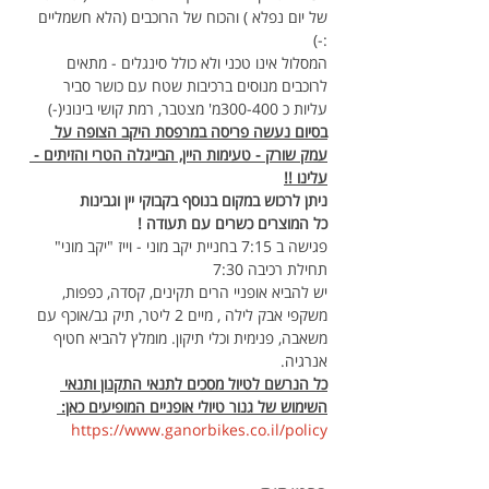
של יום נפלא ) והכוח של הרוכבים (הלא חשמליים 
:-) 
המסלול אינו טכני ולא כולל סינגלים - מתאים 
לרוכבים מנוסים ברכיבות שטח עם כושר סביר
עליות כ 300-400מ' מצטבר, רמת קושי בינוני(-)
בסיום נעשה פריסה במרפסת היקב הצופה על 
עמק שורק - טעימות היין, הבייגלה הטרי והזיתים - 
עלינו !!
ניתן לרכוש במקום בנוסף בקבוקי יין וגבינות
כל המוצרים כשרים עם תעודה !
פגישה ב 7:15 בחניית יקב מוני - וייז "יקב מוני"
תחילת רכיבה 7:30
יש להביא אופניי הרים תקינים, קסדה, כפפות, 
משקפי אבק לילה , מיים 2 ליטר, תיק גב/אוכף עם 
משאבה, פנימית וכלי תיקון. מומלץ להביא חטיף 
אנרגיה.
כל הנרשם לטיול מסכים לתנאי התקנון ותנאי 
השימוש של גנור טיולי אופניים המופיעים כאן: 
https://www.ganorbikes.co.il/policy 