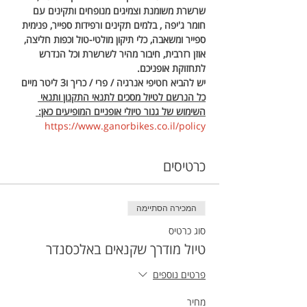
שרשרת משומנת וצמיגים מנופחים ותקינים עם 
חומר ג'יפה , בלמים תקינים ורפידות ספייר, פנימית 
ספייר ומשאבה, כלי תיקון מולטי-טול וכפות חליצה, 
אוזן רזרבית, חיבור מהיר לשרשרת וכל הנדרש 
לתחזוקת אופניכם.
יש להביא חטיפי אנרגיה / פרי / כריך ו3 ליטר מיים 
כל הנרשם לטיול מסכים לתנאי התקנון ותנאי 
השימוש של גנור טיולי אופניים המופיעים כאן: 
https://www.ganorbikes.co.il/policy 
כרטיסים
המכירה הסתיימה
סוג כרטיס
טיול מודרך שקנאים באלכסנדר
פרטים נוספים
מחיר