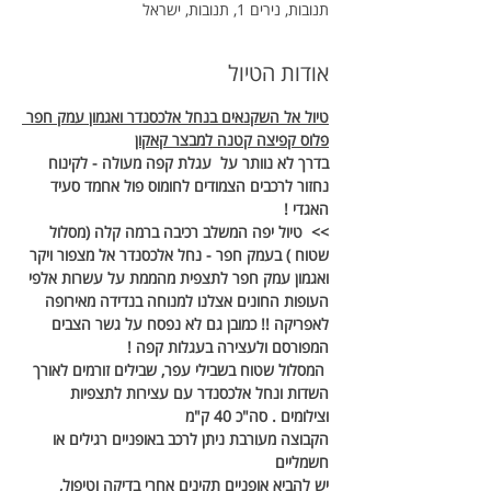
תנובות, נירים 1, תנובות, ישראל
אודות הטיול
טיול אל השקנאים בנחל אלכסנדר ואגמון עמק חפר 
פלוס קפיצה קטנה למבצר קאקון
בדרך לא נוותר על  עגלת קפה מעולה - לקינוח 
נחזור לרכבים הצמודים לחומוס פול אחמד סעיד 
האגדי !
>>  טיול יפה המשלב רכיבה ברמה קלה (מסלול 
שטוח ) בעמק חפר - נחל אלכסנדר אל מצפור ויקר 
ואגמון עמק חפר לתצפית מהממת על עשרות אלפי 
העופות החונים אצלנו למנוחה בנדידה מאירופה 
לאפריקה !! כמובן גם לא נפסח על גשר הצבים 
המפורסם ולעצירה בעגלות קפה !
 המסלול שטוח בשבילי עפר, שבילים זורמים לאורך 
השדות ונחל אלכסנדר עם עצירות לתצפיות 
וצילומים . סה"כ 40 ק"מ 
הקבוצה מעורבת ניתן לרכב באופניים רגילים או 
חשמליים
יש להביא אופניים תקינים אחרי בדיקה וטיפול, 