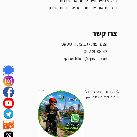
טיול אופניים ופיקניק זוגי או משפחתי
השכרת אופניים בחבל מודיעין ודרום השרון
צרו קשר
הצטרפות לקבוצת הווטסאפ
052-2588142
ganorbikes@gmail.com
© כל הזכויות שמורות לרן גנור - גנור טיולי אופניים 2024
שיפור וקידום אתר Wix Expert