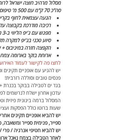
מסלול מרהיב חוצה ישראל לרוח
סה"כ 70 ק"מ עם 500 מ' טיפוס מטבר
הגעה עצמאית לחוף בקרית
רכיבה מודרכת בקבוצה עד 15 איש
מפגש עם ג'יפ הליווי ב-3 נק' תדלוק למיים, קפה, כיבוד קל, עוגיות וציוד ע"ר/תיקונים
סיוע טכני בג'יפ למקרה תקל
הקפצה חזרה במיניבוס + ע
ארוחת בוקר בארומה צמח (
לחצו פה לקישור לעמוד האירוע (
יש להגיע עם אופניים תקינים וכלי תיקון, קסדה, 3 ליטר מיים ו
פנסים טובים וסוללה רזרבית!
בגד ים לטבילה בבוקר בכנרת 
עדכון אחרון ישלח לנרשמים לפ
שעות ברוטו כולל הפסקות ועציר
יש להביא אופניים תקינים אחרי
ספייר, פנימית ספייר ומשאבה, כ
יש להביא חטיפי אנרגיה / פרי / כריך ו3 ליטר מיים (יהיו עצירות תדלוק מ
לאחר הטבילה בצמח נאכל ארוחת 