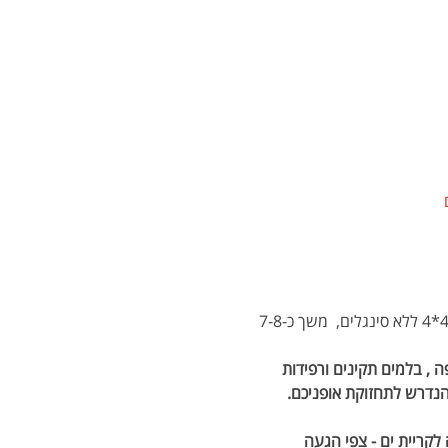
המסלול ברמה בינונית פיזית וטכנית, סה"כ 70 ק"מ על 500 מ' טיפוס מצטבר, מסלול שטח זורם בשבילי 4*4 ללא סינגלים,  משך כ-7-8 
 , בלמים תקינים ורפידות 
 הנדרש לתחזוקת אופניכם.
קריית ים - צפי הגעה 