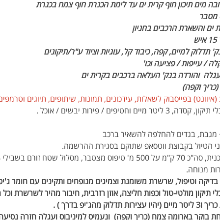
בה מים תיכון חוף קרית ים עד לימת הכנרת חוף צמח בכנרת
 ים והשארת הרכבים בחניון
 
ה / עייפות / פציעה וכו'
גלה  והורדה בנק' העלאה ברכבים בקרית ים
כריך וקפה)
איוונט) בפייסבוק לשאלות, עידכונים, תמונות, שיתופים, תיוגים וטרמפים
חטיפים / פירות יבשים / אוכל .
+ מגבת, בגדים להחלפה להשאיר ברכב
ני הטיול בקבוצת ווטסאפ שתוקם בסגירת ההרשמה.
ות מנוחה.
 בדיקה וטיפול, שרשרת משומנת וצמיגים מנופחים ותקינים עם חומר ג'יפה
לי תיקון מולטי-טול וכפות חליצה, אוזן רזרבית, חיבור מהיר לשרשרת וכל
הג'יפ בדרך ) .
בוקר בארומה צמח (כריך וקפה)  ונעמיס למיניבוס ועגלה חזרה נסיעה ל