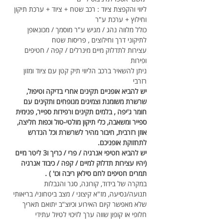
ליווי והקפצת ציוד : רכב שטח + ציוד + ערכת תיקון 
וחילוץ + ערכת ע"ר
כולל מלווה נהג / מגיש ע"ר מוסמך / מכונאופן 
לתיקוני דרך וחילוצים , פריסות שטח
עצירות לתדלוק מיים מינרלים / קפה / חטיפים 
ופירות
ניתן להשאיר ברכב הליווי תיק קטן עם ציוד ומזון 
רזרבי
יש להביא אופניים תקינים אחרי בדיקה וטיפול, 
שרשרת משומנת וצמיגים מנופחים ותקינים עם 
חומר ג'יפה , בלמים תקינים ורפידות ספייר, פנימית 
ספייר ומשאבה, כלי תיקון מולטי-טול וכפות חליצה, 
אוזן רזרבית, חיבור מהיר לשרשרת וכל הנדרש 
לתחזוקת אופניכם.
יש להביא חטיפי אנרגיה / פרי / כריך ו3 ליטר מיים 
(יהיו עצירות תדלוק למיים / קפה / כיבוד אנרגיה 
תמרים חטיפים לחם סילאן ריבה וכו' ) .
במקרה של בידוד, קורונה, סגר והגבלות 
תנועה/נסיעה, מז"א קיצוני / מצב ביטחוני/ בריאותי 
שלא מאפשר קיום האירוע וכיוצ"ב יתואם תאריך 
חלופי או קופון שווה ערך לזיכוי לטיול עתידי