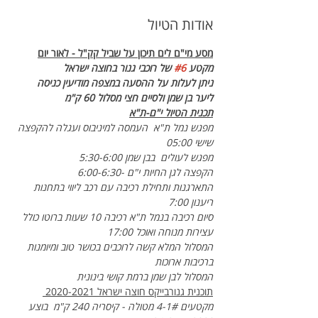
אודות הטיול
מסע מי"ם לים תיכון על שביל קק"ל - לאור יום
מקטע 
#6
 של רוכבי גנור בחוצה ישראל 
ניתן לעלות על ההסעה במצפה מודיעין כניסה 
ליער בן שמן ולסיים חצי מסלול 60 ק"מ
תכנית הטיול י"ם-ת"א
מפגש נמל ת"א  העמסה למיניבוס ועגלה להקפצה 
שישי 05:00
מפגש לעולים  בבן שמן 5:30-6:00
הקפצה לגן החיות י"ם -6:00-6:30  
התארגנות ותחילת רכיבה עם רכב ליווי בתחנות 
ריענון 7:00  
סיום רכיבה בנמל ת"א רכיבה 10 שעות ברוטו כולל 
עצירות מנוחה ואוכל 17:00
המסלול המלא קשה לרוכבים בכושר טוב ומיומנות 
ברכיבות ארוכות
המסלול לבן שמן ברמת קושי בינונית
תוכנית גנורבייקס חוצה ישראל 2020-2021 
מקטעים 1#-4 מטולה - קיסריה 240 ק"מ  בוצע 