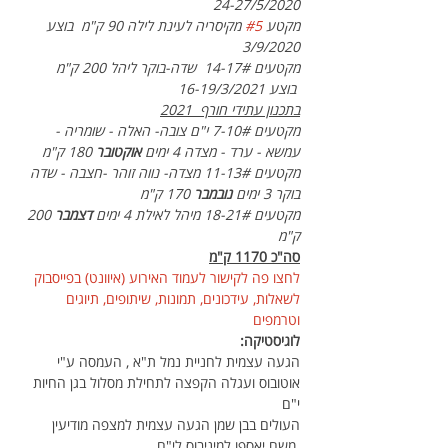
24-27/5/2020
מקטע 
#5
 מקיסריה לעינת לילה 90 ק"מ  בוצע 
3/9/2020
מקטעים 14-17#  שדה-בוקר ליהל 200 ק"מ 
 בוצע 16-19/3/2021
בתכנון עתידי חורף  2021
מקטעים 7-10# י"ם צובה- האלה - שומריה - 
עמשא - ערד - מצדה 4 ימים 
אוקטובר 
180 ק"מ
מקטעים 11-13# מצדה- נווה זוהר -חצבה - שדה 
בוקר 3 ימים 
נובמבר
 170 ק"מ
מקטעים 18-21# מיהל לאילת 4 ימים 
דצמבר 
200 
ק"מ
סה"כ 1170 ק"מ
לחצו פה לקישור לעמוד האירוע (איוונט) בפייסבוק 
לשאלות, עידכונים, תמונות, שיתופים, תיוגים 
וטרמפים
לוגיסטיקה:
הגעה עצמית לחניית נמל ת"א , העמסה ע"י 
אוטובוס ועגלה הקפצה לתחילת מסלול בגן החיות 
י"ם  
העולים בבן שמן הגעה עצמית למצפה מודיעין 
 משם יאספו למיניבוס לי"ם