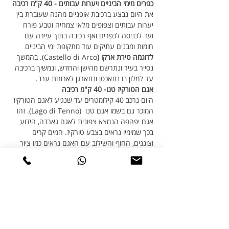
כפרים מימי הביניים ויערות עבותים - 40 ק"מ רכיבה
את היום נבצע ברכיבת אופניים מהנה שעוברת בין 
יערות עבותים וצפופים מלאי צמחיה וטבע פורח 
ועד לכניסה לכפרים ואף רכיבה בתוך עיירה עם 
חומות ומבנים עתיקים עוד מתקופת ימי הביניים 
לדוגמה טירת ארקו (
Castello di Arco). בהמשך 
נסייר בעיר ונתרשם מהישן והחדש, ונמשיך ברכיבה 
עד למלון בו נתאכסן ונתארגן לארוחת ערב.
אגם הטורקיז טנו- 40 ק"מ רכיבה
היום נרכב 40 קילומטרים עד שנגיע לאגם הטורקיז 
המוכר גם בשמו אגם טנו  (Lago di Tenno). זהו 
אגם יפהפה הנמצא צפונית לאגם גארדה, הידוע 
בכך שמימיו נראים בצבע טורקיז. המים קרים 
וצוננים, החוף והשילוב עם האגם נראים כמו ציור 
צבעוני של גלויה שצבעו עם מכחול, והוא ללא ספק 
אחד המקומות המדהימים לעשות בו עצירה בין אם 
לפיקניק, רחצה קלה והתרעננות אחרי רכיבה 
ממושכת או לתמונה ומזכרת מהאגם הקסום.
טיול שייט על אגם גארדה לעיירה סירמיונה
היום נקדיש את היום בשיט באגם גארדה. זה יום 
מנוחה מרכיבה והזדמנות להכיר את חלקו הדרומי 
של אגם גארדה, לנוח וליהנות מכל הטוב בשיט על 