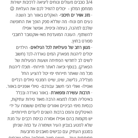
3/4 כוכבים מעולים ונוחים ליציאה לרכיבות ישירות 
ממחסן המלון -  יכולים להוזיל לכם את העלויות 😉
· 
מזג אוויר ים תיכוני
- האקלים באזור רוב השנה 
נעים חם ונוח- מה שללא ספק הופך את החופשה 
שלכם למהנה, נעימה וכיפית. אפשר אפילו 
להשתזף. העונה המועדפת מאי-אוקטובר לחובבי 
ספורט בחוץ.
· 
מגוון רחב של פעילויות לכל הגילאים
- הילדים 
יכולים ליהנות מפארק המים גארדה-לנד (חשוב 
לשים לב לחודשי הפתיחה ושעות הפעילות של 
הפארק). בנוסף וכיאה לאתר תיירותי- תוכלו ליהנות 
מכל מה שאתר תיירותי ימי יכול להציע החל 
מצלילה, גלישה, שיט, שייט רומנטי טיולים רגליים 
ואפילו- ואולי הכי חשוב עבורכם- טיולי אופניים באזור.
· 
תרבות עשירה ומפוארת
- באזור גארדה ובכלל 
באיטליה תוכלו למצוא הרבה מאוד טירות עתיקות, 
כנסיות מימי הביניים ואזורים שלמים ששומרו על ידי 
האיטלקים והפכו ברבות השנים ליעדים תיירותיים. 
יש מקומות בהם אפילו אסורה כניסת רכבים על מנת 
שלא לפגוע בצביון העיר ושימורה עד כמה שניתן 
בסגנון העתיק עם כבישים מאבנים מרובעות 
מסותתות ועוד... פשוט חוויה מופלאה שלא שוכחים.