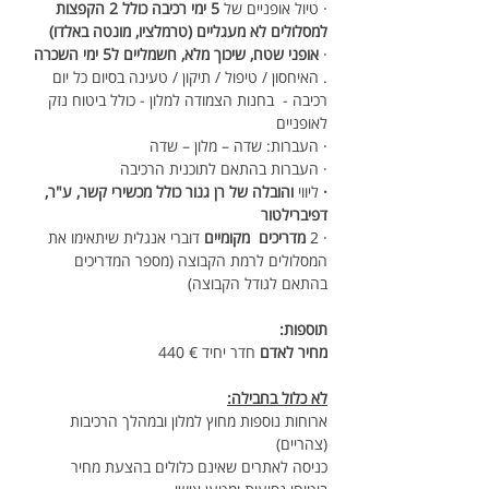
· טיול אופניים של 
5 ימי רכיבה כולל 2 הקפצות 
למסלולים לא מעגליים (טרמלציו, מונטה באלדו)
· 
אופני שטח, שיכוך מלא, חשמליים ל5 ימי השכרה
. האיחסון / טיפול / תיקון / טעינה בסיום כל יום 
רכיבה -  בחנות הצמודה למלון - כולל ביטוח נזק 
לאופניים 
· העברות: שדה – מלון – שדה
· העברות בהתאם לתוכנית הרכיבה
·
 ליווי 
והובלה של רן גנור כולל מכשירי קשר, ע"ר, 
דפיברילטור
· 2 
מדריכים  מקומיים
 דוברי אנגלית שיתאימו את 
המסלולים לרמת הקבוצה (מספר המדריכים 
בהתאם לגודל הקבוצה)
תוספות:
מחיר לאדם 
חדר יחיד € 440
לא כלול בחבילה:
ארוחות נוספות מחוץ למלון ובמהלך הרכיבות  
(צהריים)
כניסה לאתרים שאינם כלולים בהצעת מחיר