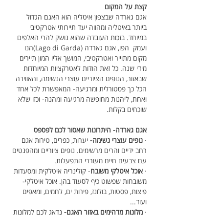
קצת על המקום
אגם גארדה שבצפון איטליה הוא האגם הגדול 
ביותר באיטליה ומהווה יעד תיירותי אטרקטיבי 
במיוחד. בזכות העובדה שהוא נושק להרי האלפים 
ועמק  הפו, אגם גארדה (Lago di Garda)הנו 
מקום מתוייר ואטרקטיבי, המושך אליו המון תיירים 
מידי שנה. כל זאת הודות לאטרקציות המיוחדות 
שבאזור, הנופים הציוריים עוצרי הנשימה, והאווירה 
הכל כך פסטורלית ומרגיעה- המאפשרת לכל אחד 
ואחת, ליהנות מחופשה מרגיעה ומהנה- וכזו שלא 
שוכחים בקלות.
אגם גארדה- היתרונות שאסור לכם לפספס
· 
נופים עוצרי נשימה-
 יערות, כפרים, טירות אגם 
רחב ידיים והרים מרשימים. נופים ציוריים ומהפנטים 
עם צבעים חיים מעוררי התפעלות.
· 
אוכל איטלקי משובח
- קולינריה איטלקית ומסעדות 
משובחות שפשוט כיף לסעוד בהן. אוכל איטלקי- 
פיצות, פסטות, בולונז, פירות ים, לחמים, ומאפים 
ועוד...
· 
מלונות מדהימים באזור האגם-
 נדאג לכם למלונות 