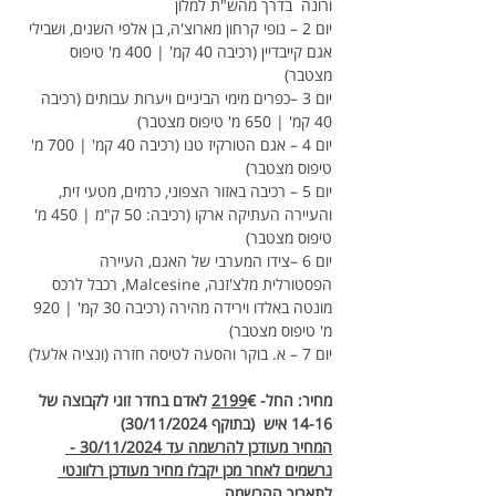
ורונה  בדרך מהש"ת למלון
יום 2 – נופי קרחון מארוצ'ה, בן אלפי השנים, ושבילי 
אגם קייבדיין (רכיבה 40 קמ' | 400 מ' טיפוס 
מצטבר)
יום 3 –כפרים מימי הביניים ויערות עבותים (רכיבה 
40 קמ' | 650 מ' טיפוס מצטבר)
יום 4 – אגם הטורקיז טנו (רכיבה 40 קמ' | 700 מ' 
טיפוס מצטבר)
יום 5 – רכיבה באזור הצפוני, כרמים, מטעי זית, 
והעיירה העתיקה ארקו (רכיבה: 50 ק"מ | 450 מ' 
טיפוס מצטבר)
יום 6 –צידו המערבי של האגם, העיירה 
הפסטורלית מלצ'זנה, Malcesine, רכבל לרכס 
מונטה באלדו וירידה מהירה (רכיבה 30 קמ' | 920 
מ' טיפוס מצטבר)
יום 7 – א. בוקר והסעה לטיסה חזרה (ונציה אלעל)
מחיר: החל- 
2199
€ לאדם בחדר זוגי לקבוצה של 
14-16 איש  (בתוקף 30/11/2024)
המחיר מעודכן להרשמה עד 30/11/2024 - 
נרשמים לאחר מכן יקבלו מחיר מעודכן רלוונטי 
לתאריך ההרשמה 