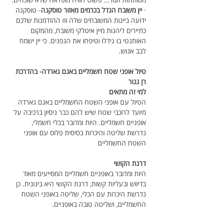
· 
יין משובח הגדל בכרמים מאזור טוסקנה
- טוסקנה 
ידועה ביינות המשובחים שלה וזו ההזדמנות שלכם 
כתיירים ליהנות מיין איטלקי משובח, מהמקום 
האותנטי בו גידלו וטיפחו את הגפנים. כי יין ישמח 
לבב אנוש.
טיול אופני שטח חשמליים באגם גארדה- בהדרכת 
רן גנור
למי זה מתאים
הטיול עם אופני השטח החשמליים באגם גארדה 
מיועד לרוכבי שטח שיש להם כבר ניסיון ברכיבה על 
אופניים חשמליים. היות ומדובר בכלי חשמלי, 
נדרשת שליטה והיכרות בסיסית פלוס עם אופני 
השטח החשמליים
דרגת הקושי
היות ומדובר באופניים חשמליים המסייעים מאוד 
בדיווש ובעליות קשות, דרגת הקושי היא בינונית. כן 
נדרשת היכרות עם הכלי, שליטה באופני השטח 
החשמליים, ושליטה טובה באופניים.