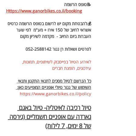
📝טופס הרשמה
Https://www.ganorbikes.co.il/booking
💰להבטחת מקום יש לרשום בטופס הרשמה כרטיס 
אשראי לחיוב של 150 אירו + מע"מ  לפי שער 
העברות ביום החיוב -  מקדמה לשיריון מקום 
לפרטים ושאלות רן גנור 052-2588142
לאירוע הטיול בפייסבוק לשיתופים, תמונות, 
עידכונים, הזמנת חברים
כל הנרשם לטיול מסכים לתנאי התקנון ותנאי 
השימוש של גנור טיולי אופניים המופיעים כאן: 
https://www.ganorbikes.co.il/policy 
טיול רכיבה לאיטליה- טיול באגם 
גארדה עם אופניים חשמליים (גירסה 
של 8 ימים, 7 לילות)