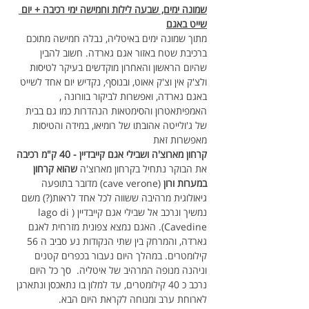
שמונה ימים, שבעה לילות וחמישה ימי רכיבה + יום 
שייט באגם
מתוך שמונה ימים באיטליה, נבלה חמישה מתוכם 
ברכיבת שטח באזור אגם גארדה. חשוב להבין 
שהיום הראשון והאחרון מוקדשים בעיקר לטיסות 
ולצ'ק אין וצ'ק אאוט, ובנוסף, נקדיש יום אחד לשייט 
באגם גארדה, ואפשרות לביקור בוורונה , 
האמפיתאטרון והסימטאות הנהדרות כמו גם בבית 
של ג'ולייטה אהובתו של רומיאו, במידה והטיסות 
מאפשרות זאת
קרחון מארוצ'ה ושבילי אגם קייבדיין - 40 ק"מ רכיבה
את הבוקר נתחיל בקרחון מארוצ'ה 
שהוא קרחון 
במערות ורון
 (cave verone) מדובר בתופעה 
גיאולוגית מרהיבה ששווה לכל אחד לראות(?) משם 
נמשיך ונרכב אל שבילי אגם קייבדיין (lago di 
Cavedine). האגם נמצא צפונית מזרחית לאגם 
גארדה, והמרחק בין שתי הנקודות נע סביב ה 56 
קילומטרים. במהלך היום נעבור בכפרים קטנים 
וניהנה מנופה המרהיב של איטליה.  סך כל היום 
נרכב כ 40 קילומטרים, עד למלון בו נתאכסן ונתארגן 
לארוחת ערב ומנוחה לקראת היום הבא.