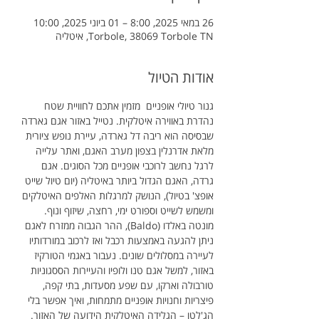
26 במאי 2025, 8:00 – 01 ביוני 2025, 10:00
Torbole, 38069 Torbole TN, איטליה
אודות הטיול
גנור טיולי אופניים  מזמין אתכם לחוויית שטח 
נהדרת באווירה איטלקית. נטייל באזור אגם גארדה 
שבסיסה הוא ריבה דל גארדה, עיירת נופש ציורית 
מלאת אדרנלין בצפון מערב האגם, ואתר עלייה 
לרגל נחשב לרוכבי אופניים מכל הסוגים. אגם 
גרדה, האגם הגדול ביותר באיטליה (יום טיול שייט 
אופצ' בטיול), הנושק למרגלות האלפים האיטלקים 
ומשמש לשייט וספורט ימי, רחצה, שיזוף ונוף. 
מונטה באלדו (Baldo), ההר הגבוה ממזרח לאגם 
ניתן להגעה באמצעות רכבל ואז לרכוב במורדותיו 
לעיירה במסלולים שונים. נעבור באגמי הטורקיז 
באזור, למשל אגם טנו ולופיו והעיירות הססגוניות 
טורבולה וארקו, עם שפע מסעדות, בתי קפה, 
פיצריות וחנויות אופניים מתמחות, ואיך אפשר בלי 
הג'לטו – הגלידה האיטלקית הידועה של האזור.