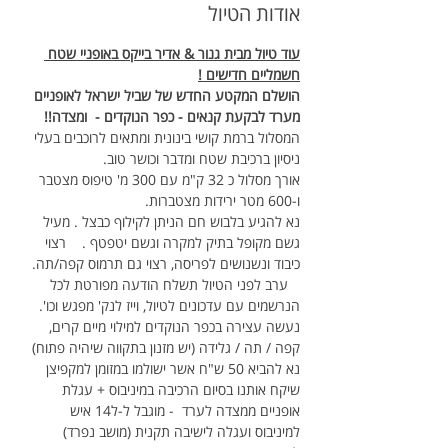
אודות הטיול
עוד טיול מבית גנור & אדיר בייקס באופניי שטח 
חשמליים חדישים !
הושלם המקטע החדש של שביל ישראל לאופניים 
מערד לבקעת קנאים - כפר הנוקדים -  ומצדה!!
המסלול ברמת קושי בינונית ומתאים לרוכבים בעלי 
ניסיון ברכיבת שטח ומדבר וכושר טוב.
אורך מסלול כ 32 ק"מ עם 300 מ' טיפוס מצטבר 
ו-600 מטר ירידות מצטברות.
נא להגיע בלבוש חם הניתן לקילוף כבצל . מעיל 
גשם מקופל בתיק למקרה וגשם יטפטף .    רצוי 
כיבוד ונשנושים לפריסה, רצוי גם תרמוס קפה/תה. 
   ערב לפני הטיול תשלח הודעה מפורטת לכל 
הנרשמים עם עדכונים לטיול, וייז לנק' מפגש וכו'.
נעשה עצירה בכפר הנוקדים למילוי מיים קרים, 
קפה / תה / גלידה (יש מזנון בתקווה שיהיה פתוח)
נא להביא 50 ש"ח אשר ישולמו במזומן למקפיצן 
שיקח אותנו בסיום הרכיבה במיניבוס + עגלת 
אופניים ממצדה לערד  - מוגבל ל-ל14 איש 
למיניבוס ועגלה לישיבה תקנית (מושב נפרד) 