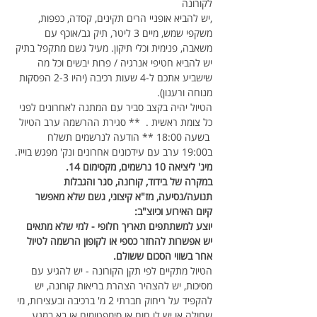
לקורונה
,יש להביא אופניי הרים תקינים, קסדה, כפפות, 
משקפי שמש, מיים 3 ליטר, תיק גב/אוכף עם 
משאבה, פנימית וכלי תיקון. מעיל גשם מתקפל בתיק
יש להביא חטיפי אנרגיה / פרות יבשים וכל מה 
שישביע אתכם ל-4 שעות רכיבה (יהיו 2-3 הפסקות 
מנוחה ורענון).
הטיול יהיה בקצב סביר עם המתנה לאחרונים לפני 
כל צומת ראשית .  ** סגירת ההרשמה ערב הטיול 
 בשעה 18:00 ** הודעה לנרשמים תשלח 
ב19:00 ערב עם עידכונים אחרונים ונק' מפגש בוייז.
מינ' ליציאה 10 נרשמים, מקסימום 14.
במקרה של בידוד, קורונה, סגר והגבלות 
תנועה/נסיעה, מז"א קיצוני, גשם שלא מאפשר 
קיום האירוע וכיוצ"ב:
יוצע למשתתפים תאריך חלופי - למי שלא מתאים 
יש אפשרות להחזר כספי או לקופון הרשמה לטיול 
אחר בשווי הסכום ששולם.
הטיול מתקיים לפי תקן הקורונה - יש להגיע עם 
מסיכות, יש להצהיר הצהרת בריאות קורונה, יש 
להקפיד על ריחוק חברתי 2 מ' ברכיבה ובעצירות, מי 
שחולה או יש לו חום או סימפטומים או בא במגע 