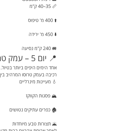
📏 35–40 ק"מ
⬆️ 400 מ' טיפוס
⬇️ 450 מ' ירידה
🚐 240 ק"מ נסיעה
📍 יום 5 – עמק טרוסו | קזבגי | כנסיית גרגטי
אחד הימים היפים ביותר בטיול.
רכיבה בעמק טרוסו המרהיב בין:
💧 מעיינות מינרליים
🏔️ פסגות הקווקז
🏚️ כפרים עתיקים נטושים
🌋 תצורות טבע מיוחדות
לאחר ארוחת צהריים בבית מקומ