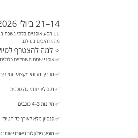
14–21 ביולי 2026 | 8 ימים / 7 לילות
🚵‍♂️ מסע אופניים בלתי נשכח בה
מהמרהיבים בעולם.
⭐ למה להצטרף לטיול
✅ אופני שטח חשמליים כלולים
✅ מדריך מקומי מקצועי ומדריך 
✅ רכב ליווי ותמיכה טכנית
✅ מלונות 3–4 כוכבים
✅ פנסיון מלא לאורך כל הטיול
✅ מופע פולקלור גיאורגי אותנטי