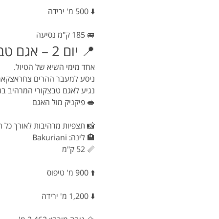
⬇️ 500 מ' ירידה
🚐 185 ק"מ נסיעה
📍 יום 2 – אגם טבצקורי
אחד מימי השיא של הטיול.
ניסע למעבר ההרים צחראצקארו (2,462 מ') ונצא לרכיבה בנופי הרים געשיים, כפרים קטנים וע
נגיע לאגם טבצקורי המרהיב בגובה 1,991 מ' המוקף פסגות ו
🥪 פיקניק מול האגם
📸 תצפיות מרהיבות לאורך כל 
🏨 לינה: Bakuriani
📏 52 ק"מ
⬆️ 900 מ' טיפוס
⬇️ 1,200 מ' ירידה