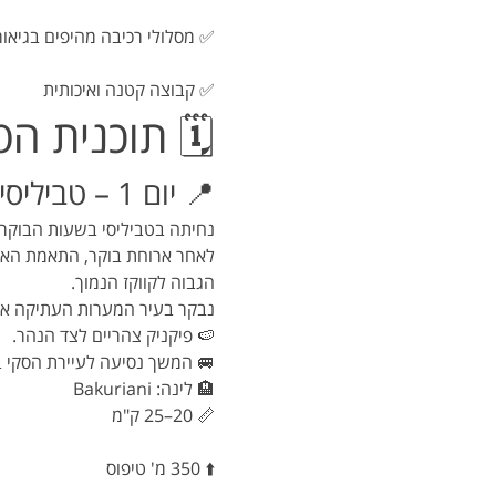
✅ מסלולי רכיבה מהיפים בגיאור
✅ קבוצה קטנה ואיכותית
🗓️ תוכנית הט
📍 יום 1 – טביליסי | קספי | אופליסטסיחה
נחיתה בטביליסי בשעות הבוקר.
לאחר ארוחת בוקר, התאמת האופני
הגבוה לקווקז הנמוך.
נבקר בעיר המערות העתיקה אופליסטסיחה (Uplistsikhe) החצובה בסלע מעל נהר מטקוו
🍉 פיקניק צהריים לצד הנהר.
🚐 המשך נסיעה לעיירת הסקי בק
🏨 לינה: Bakuriani
📏 20–25 ק"מ
⬆️ 350 מ' טיפוס