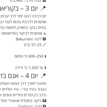
⛰️ גובה מירבי: 2,462 מ'
📍 יום 3 – בקוריאני | דידי מיטרבי | בורג'ומי
יום רכיבה רגוע יותר דרך יערות,
אפשרות לרכיבת בונוס לכפר נטו
בסיום נבקר בפארק הלאומי בורג
♨️ אפשרות לביקור במרחצאות ה
🏨 לינה: Bakuriani
📏 25–37 ק"מ
⬆️ 250–600 מ' טיפוס
⬇️ עד 1,350 מ' ירידה
📍 יום 4 – אגם בזאלטי | אנאנורי | גודאורי
נסיעה לאורך דרך המשי העתיקה ל
נעבור בעיר גורי – עיר הולדתו 
נרכב בין כפרים ציוריים ונופים 
🏰 ביקור במצודת אנאנורי המר
🏨 לינה: Gudauri