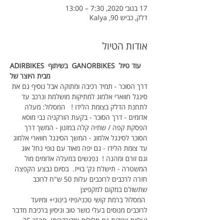
17 בנוב׳ 2020, 7:30 – 13:00
דלק, כביש 90, Kalya
אודות הטיול
ADIRBIKES  בשיתוף  GANORBIKES עוד טיול 
מבית היוצר של
דרך הסוכר - תמיד רכיבה ומתוקה אבל נוסיף גם את 
סינגל חווארי אלמוג למתיקות מושלמת ונרכב עד 
לתחנת הדלק בצומת הלידו !   המסלול: מעלה 
אדומים - דרך הסוכר - בקעת הורקניה נבי מוסא 
הפסקת קפה / שתיה קלה במזנון - המשך דרך 
הסוכר לסינגל אלמוג - המשך הסינגל חווארי אלמוג 
עד צומת הלידו - גם יפה מאוד עם נופי נחל אוג 
וגם זורם ומהנה !  נפגשים במעלה אדומים מול 
המשטרה - תישלח נק' בוייז.  בסיום נבצע הקפצה 
חזרה לרכבים לרוכבים עלות 50 ש"ח לרוכב 
שתשולם במקום למקפיצן
 המסלול ברמת קושי טכני/פיזי בינוני+ ומיועד 
לרוכבים מנוסים בעלי כושר טוב וניסיון ברכיבת מדבר 