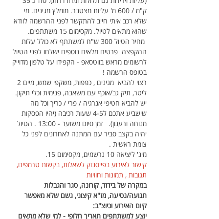
(עליות וירידות גם תלולות ומדורדרות). סה"כ 35 
ק"מ / 600 מ' עליות מצטבר. מומלץ מגינים. מי 
שלא רכב איתי חייב להתקשר לפני ההרשמה לוודא 
שהוא מתאים לטיול. מקסימום 15 משתתפים. 
 מחיר הטיול 300 ש"ח למשתתף לא כולל עלות 
ההקפצה  פרטים מלאים נוספים ישלחו לפני הטיול 
לרשומים מראש בווטסאפ - הקפידו על טלפון מדוייק 
בטופס הרשמה !
רצוי להביא  מגינים , כפפות, משקפי שמש, מיים 2 
ליטר, תיק גב/אוכף עם משאבה, פנימית וכלי תיקון.
יש להביא חטיפי אנרגיה / פרי / כריך וכל מה 
שישביע אתכם ל4-5 שעות רכיבה (יהיו הפסקות 
מנוחה ורענון).   זמן סיום משוער - 13:00 . הטיול 
יהיה בקצב סביר עם המתנה לאחרונים לפני כל 
צומת ראשית .
מינ' ליציאה 10 נרשמים, מקסימום 15.
קישור לאירוע בפייסבוק לשאלות, בקשות טרמפים, 
תגובות , תמונות וחוויות
במקרה של בידוד, קורונה, סגר והגבלות 
תנועה/נסיעה, מז"א קיצוני, גשם שלא מאפשר 
קיום האירוע וכיוצ"ב: 
יוצע למשתתפים תאריך חלופי - למי שלא מתאים 