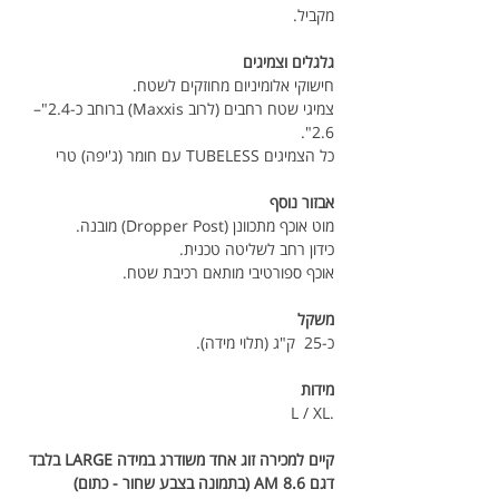
מקביל.
גלגלים וצמיגים
חישוקי אלומיניום מחוזקים לשטח.
צמיגי שטח רחבים (לרוב Maxxis) ברוחב כ-2.4"–
2.6".
כל הצמיגים TUBELESS עם חומר (ג'יפה) טרי
אבזור נוסף
מוט אוכף מתכוונן (Dropper Post) מובנה.
כידון רחב לשליטה טכנית.
אוכף ספורטיבי מותאם רכיבת שטח.
משקל
כ-25  ק"ג (תלוי מידה).
מידות
 L / XL.
קיים למכירה זוג אחד משודרג במידה LARGE בלבד 
דגם AM 8.6 (בתמונה בצבע שחור - כתום)