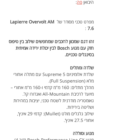
היבואן 
פה
: 
מפרט טכני מסודר של 
Lapierre Overvolt AM 
 :
7.6
זהו דגם שמכוון לרוכבים שמחפשים שילוב בין טיפוס 
חזק עם מנוע Bosch לבין יכולת ירידה אמיתית 
בסינגלים טכניים.
שלדה ומתלים
שלדת אלומיניום Supreme 5 עם מתלה אחורי 
מלא (Full Suspension).
מהלך מתלים: 160 מ"מ קדמי ו-160 מ"מ אחורי – 
מיועד לרכיבת All-Mountain ואנדורו קל.
גאומטריה מודרנית לשטח טכני, יציבות במהירות 
ושליטה בירידות.
שילוב גלגלים מולט (Mullet): קדמי 29 אינץ’, 
אחורי 27.5 אינץ’.
מנוע וסוללה
מנוע Bosch Performance Line CX (דור 4), 