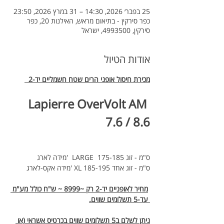
25 בפבר׳ 2026, 14:30 – 31 במרץ 2026, 23:50
כפר סירקין - בתיאום מראש, האילנות 20, כפר
סירקין, 4993500, ישראל
אודות הטיול
מכירת חיסול אופני הרים שטח חשמליים יד-2  
Lapierre OverVolt AM 
7.6 / 8.6
מידה לארג'  LARGE  175-185 ס"מ - זוג
מידה אקס-לארג' XL 185-195 ס"מ - זוג אחד
מחיר לאופניים יד-2 רק ~8999 ~ ש"ח כולל מע"מ 
 עד-5 תשלומים שווים.
ניתן לשלם ב5 תשלומים שווים בכרטיס אשראי (או 