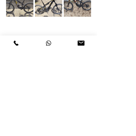
קישור לדגם האופניים פה באתר היבואן הישראלי
 האופניים חשמליים יד 2 למכירה מגיעות עם מטען 
מקורי של בוש
 האופניים נמכרות AS-IS ונתונות לבדיקת הלקוח 
בעצמו או כל חנות / מכונאופן שירצה.
 אין להגיע ללא תיאום מראש של תאריך / שעה / 
מידת אופניים כדי שלא תגיעו לחינם.
 נמצא בכפר סירקין - כתובת בוייז "גנור טיולי 
אופניים" הוראות חניה וכניסה למחסן ישלחו לאחר 
תיאום מראש בווטסאפ
 ניתן לשכור את האופניים חשמליים יד 2 לפי שעות 