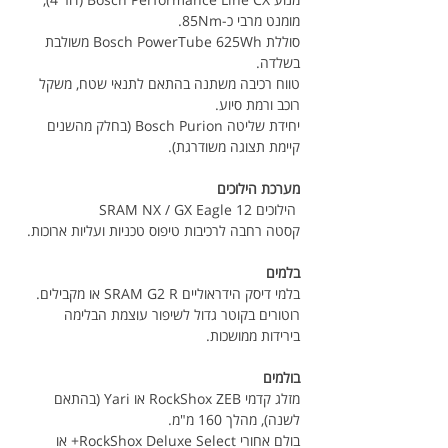
מומנט מרבי כ-85Nm.
סוללת Bosch PowerTube 625Wh משולבת 
בשלדה.
טווח רכיבה משתנה בהתאם לתנאי שטח, משקל 
רוכב ורמת סיוע.
יחידת שליטה Bosch Purion (בחלק מהשנים 
קיימת תצוגה משודרגת).
מערכת הילוכים
SRAM NX / GX Eagle 12 הילוכים 
קסטה רחבה לרכיבות טיפוס טכניות ועליות ארוכות.
בלמים
בלמי דיסק הידראוליים SRAM G2 R או מקבילים.
רוטורים בקוטר גדול לשיפור עוצמת הבלימה 
בירידות ממושכות.
בולמים
מזלג קדמי RockShox ZEB או Yari (בהתאם 
לשנה), מהלך 160 מ"מ.
בולם אחורי RockShox Deluxe Select+ או 