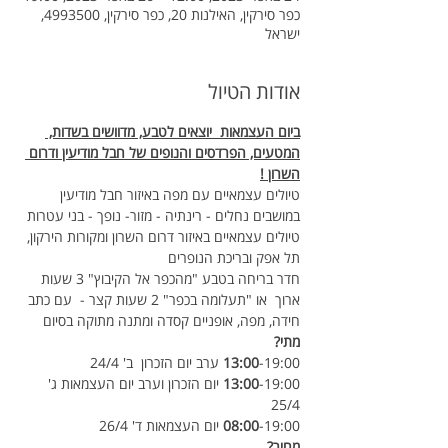
כפר סירקין, האילנות 20, כפר סירקין, 4993500,
ישראל
אודות הטיול
ביום העצמאות  יוצאים לטבע, מדוושים בשדות, 
המטעים, הפרדסים והנופים של חבל מודיעין ודרום 
השרון !
טיולים עצמאיים עם מפה באיזור חבל מודיעין 
במושבים נחלים - רינתיה - מזור- נופך - בני עטרות
טיולים עצמאיים באיזור דרום השרון ומקורות הירקון, 
תל אפק ובריכת הנופרים
חדר בריחה בטבע "מהכפר אל הקיבוץ" 3 שעות 
ארוך  או "תעלומה בכפר" 2 שעות קצר -  עם כתב 
חידה, מפה, אופניים קסדה ומתנה מתוקה בסיום
מתי? 
-19:00 ערב יום הזכרון  ב' 24/4
13:00
13:00
-19:00 יום הזכרון וערב יום העצמאות ג' 
25/4
-19:00 יום העצמאות ד' 26/4
08:00
מחיר?