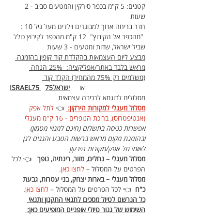
קטנים: 5 ק"מ בכפר סירקין והמטעים סביב - 2 
שעות
חדר בריחה ארוך למבוגרים וילדים מעל גיל 10 : 
 "מהכפר אל הקיבוץ"  12 ק"מ מהכפר לקיבוץ כולל 
שביל ישראל, שדות ומטעים - 3 שעות
מבצע ליום העצמאות בהקלדת קוד קופון בהזמנה 
מראש בלבד באתר/אפליקציה:  25% הנחה 
(משלמים רק 75% מהמחיר) הקלד קוד 
  או     
ישראל75
ISRAEL75 
מסלולים לדוגמא לרכיבה עצמאית 
מסלול מעגלי למקורות הירקון: 
👈 
לתל אפק 
(אנטיפטרוס), בריכת הנופרים - 16 ק"מ מעגלי
אפשרות כניסה בתשלום (חינם למנויי מטמון) 
ובהזמנת מקום מראש ברשות הטבע והגנים לגן 
לאומי תל אפק/מקורות הירקון
מסלול מעגלי – נחלים, מזור, רינתיה, נופך 
  👈 לכל 
הפרטים על המסלול – 
לחצו כאן
.
מסלול מעגלי – בארות יצחק, בני עטרות, גבעת 
כ"ח
  👈 לכל הפרטים על המסלול – 
לחצו כאן
.
כל הנרשם לטיול מסכים לתנאי התקנון ותנאי 
השימוש של גנור טיולי אופניים המופיעים כאן: 