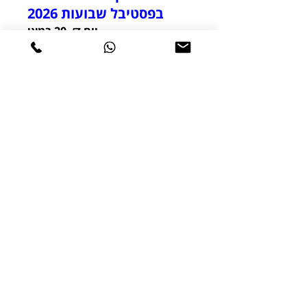
בפסטיבל שבועות 2026
יום ד׳, 20 במאי
עוד פרטים
הרשמה נסגרה
חופשת אופניים
חשמלית בצפון יוון –
סלוניקי וההרים סביבה
יום ד׳, 13 במאי