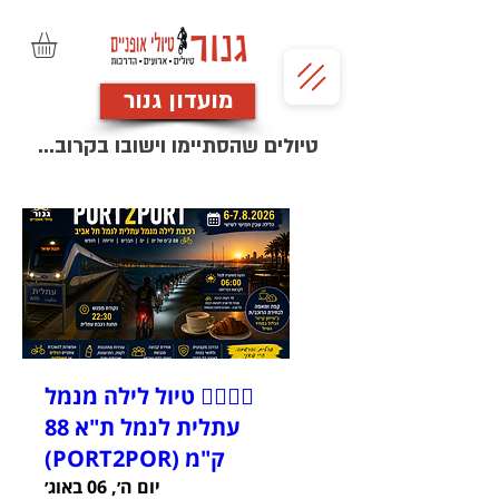
מועדון גנור
טיולים שהסתיימו וישובו בקרוב...
🚴‍♂️🚴‍♀️ טיול לילה מנמל
עתלית לנמל ת"א 88
ק"מ (PORT2POR)
יום ה׳, 06 באוג׳