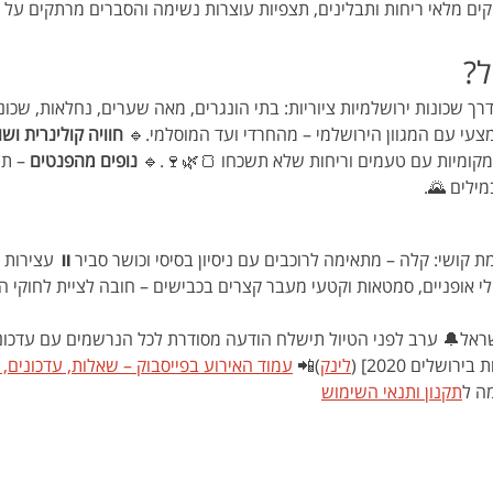
ווקים מלאי ריחות ותבלינים, תצפיות עוצרות נשימה והסברים מרתקים על 
ל?
דרך שכונות ירושלמיות ציוריות: בתי הונגרים, מאה שערים, נחלאות, שכונ
צעי עם המגוון הירושלמי – מהחרדי ועד המוסלמי.🔹 
חוויה קולינרית וש
מקומיות עם טעמים וריחות שלא תשכחו 🍞🌿🍷.🔹 
נופים מהפנטים
 – תצ
מילים 🌄.
סלול: כ־20 ק״מ⚡ רמת קושי: קלה – מתאימה לרוכבים עם ניסיון בסיסי וכושר סביר⏸️ עצ
י אופניים, סמטאות וקטעי מעבר קצרים בכבישים – חובה לציית לחוקי הת
ן ישראל🔔 ערב לפני הטיול תישלח הודעה מסודרת לכל הנרשמים עם עדכונ
ושלים 2020] (
לינק
)📲 
עמוד האירוע בפייסבוק – שאלות, עדכונים, 
ה ל
תקנון ותנאי השימוש