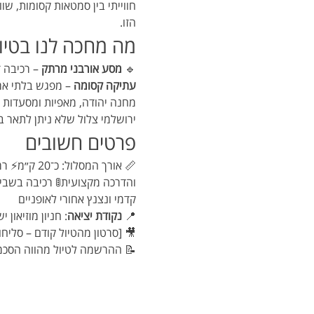
חווייתי בין סמטאות קסומות, ש
הזו.
מה מחכה לנו בטיו
🔹 
מסע אורבני מרתק
 – רכיבה 
עתיקה קסומה
 – מפגש בלתי אמ
מחנה יהודה, מאפיות ומסעדות 
ירושלמי צלול שלא ניתן לתאר ב
פרטים חשובים
📏 אורך המ
והדרכה מקצועית🚦 רכיבה בשביל
קדמי ונצנץ אחורי לאופניים
📍 
נקודת יציאה
: חניון מוזיאו
🎥 [סרטון מהטיול קודם – סליחות ביר
📝 ההרשמה לטיול מהווה הסכמ