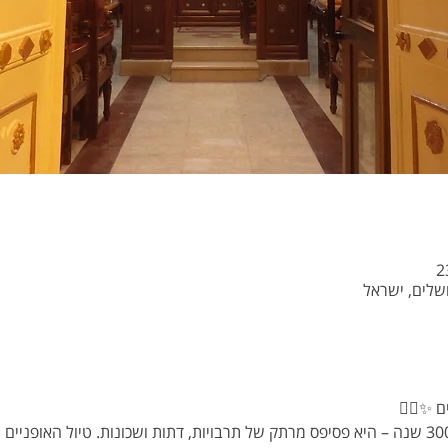
 ✨🚴‍♀️
🌙 ירושלים – עיר בת יותר מ־3000 שנה – היא פסיפס מרתק של תרבויות, דתות ושכונות. טיול