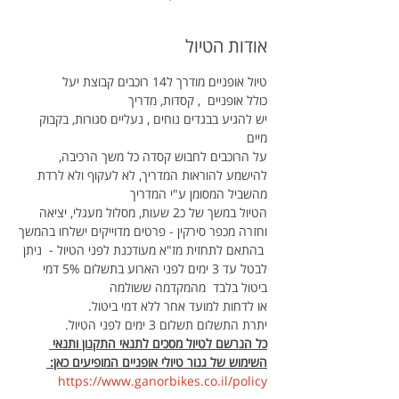
אודות הטיול
טיול אופניים מודרך ל14 רוכבים קבוצת יעל
כולל אופניים  , קסדות, מדריך 
יש להגיע בבגדים נוחים , נעליים סגורות, בקבוק 
מיים 
על הרוכבים לחבוש קסדה כל משך הרכיבה, 
להישמע להוראות המדריך, לא לעקוף ולא לרדת 
מהשביל המסומן ע"י המדריך
הטיול במשך של כ2 שעות, מסלול מעגלי, יציאה 
וחזרה מכפר סירקין - פרטים מדוייקים ישלחו בהמשך
 בהתאם לתחזית מז"א מעודכנת לפני הטיול -  ניתן 
לבטל עד 3 ימים לפני הארוע בתשלום 5% דמי 
ביטול בלבד  מהמקדמה ששולמה
או לדחות למועד אחר ללא דמי ביטול.
יתרת התשלום תשלום 3 ימים לפני הטיול.
כל הנרשם לטיול מסכים לתנאי התקנון ותנאי 
השימוש של גנור טיולי אופניים המופיעים כאן: 
https://www.ganorbikes.co.il/policy 