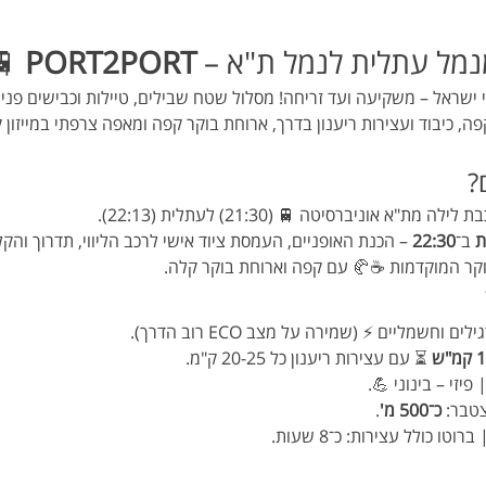
🌙
PORT2PORT
🚴‍♂️🚴‍♀️ טיול לילה מנמ
אורך חופי ישראל – משקיעה ועד זריחה! מסלול שטח שבילים, טיילות וכבי
 ליווי צמוד, קפה, כיבוד ועצירות ריענון בדרך, ארוחת בוקר קפה ומאפה צ

 – הגעה ברכבת לילה מת"א אוניברסיטה 🚆 (21:3
ת האופניים, העמסת ציוד אישי לרכב הליווי, תדרוך והקלקה ב־
22:30
 ב־
מ
: נמל ת"א בשעות הבוקר המוקדמות ☕🥐 עם ק
קבוצה מעורבת: אופניים רגילים וחשמליים ⚡
 ⏳ עם עצירות ריענון כל 20-25 ק"מ.
: טכני – קל ✅ | פ
.
כ־500 מ'
 | טי