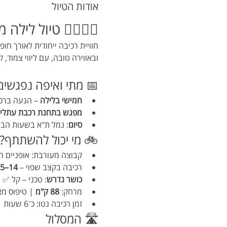
אודות הטיול
ל עתלית לנמל ת"א – 
שים פנימיים, רכיבה בקצב נעים 
רפתי במייזון קייזר נמל ת"א 🥨☕
 מתי ואיפה נפגשים?
0) לעתלית (22:13).
חמישי בלילה
פגש בתחנת רכבת עתלית
פה וארוחת בוקר קלה.
סיום
🚲 מי יכול להשתתף?
 (שמירה על מצב ECO רוב הדרך).
14–15 קמ"ש
רכיבה בקצב שפוי – 
יזי – בינוני 💪.
כושר נדרש
פוס מצטבר: 
88 ק"מ
מרחק: 
זמן רכיבה נטו: כ־6 שעות | ברוטו כולל עצירות: כ־8 שעות.
🛣️ המסלול