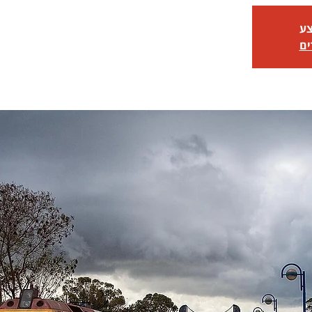
צע
ים