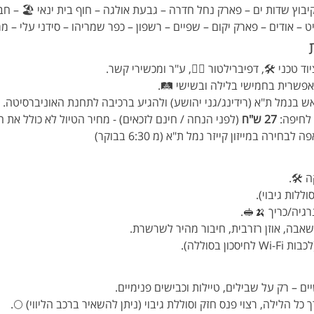
יבוץ שדות ים – פארק נחל חדרה – גבעת אולגה – חוף בית ינאי 🏖 – חבצ
יט – אודים – פארק יקום – שפיים – רשפון – כפר שמריהו – סידני עלי – מ
וד טכני 🛠, דפיברילטור ❤️‍🔥, ע"ר ומכשירי קשר.
אפשרית בחמישי בלילה ובשישי 🛤.
 בנמל ת"א (רידינג/גני יהושע) ולהגיע ברכיבה לתחנת האוניברסיטה.
לחיפה: 
27 ש"ח
 (לפני הנחה / חינם לזכאים) - מחיר הטיול לא כולל את 
ירה במייזון קייזר נמל ת"א (מ 6:30 בבוקר)
ה 🛠.
ללות גיבוי).
משאבה, אוזן רזרבית, חיבור מהיר לשרשרת.
ון בסוללה).
ים – רק על שבילים, טיילות וכבישים פנימיים.
ל הלילה, רצוי פנס חזק וסוללת גיבוי (ניתן להשאיר ברכב הליווי) 🌕.