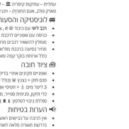
עתלית – עתיקות קיסריה 🏛 – ק
פארק פולג, אגם החורף) – וינגי
🚐 לוגיסטיקה והסעות
רכב ליווי
 עם כיבוד 🍪🥤, צי
כניסה עם אופניים לרכבת 
מומלץ להשאיר רכבים מראש
מחיר נסיעה ברכבת מת"א 
כולל ארוחת בוקר קפה ומאפה לבח
🧰 ציוד חובה
אופניים תקינים אחרי בדיק
פנס חזק + נצנץ 🚨 (כולל סו
3 ליטר מים 💧 + חטיפי אנרגיה/כריך 🍌🥪.
כלי תיקון, פנימית ספייר, 
סוללת גיבוי לטלפון 📱🔋 (לכבות Wi-Fi לחיסכ
📢 הערות בטיחות
אין רכיבה על כבישים ראשי
נדרשת תאורה מלאה לאורך כ