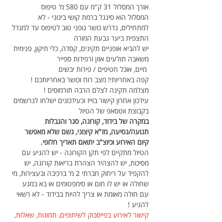
אורך המסלול 31 ק"מ עם 580 מ' טיפוס
המסלול הוא סינגל ברמת קושי בינוני - לא 
למתחילים, נדרש כושר גופני טוב לטיפוס עד למגדל 
התצפית ביער גבעת המורה
יש להביא אופניים תקינים, קסדה, כלי תיקון, פנימית 
משאבה תולעים אוזן ורפידות ספייר
 מיים, אוכל חטיפים / פירות יבשים
קפה באחריותי! מצב רוח וכושר באחריותכם !
מצלמה תקינה לצלם הרבה תורמוסים !
עידכון אחרון קישור בוייז וכעידכונים ישלחו לנרשמים 
בקבוצת ווטסאפ של הטיול
במקרה של בידוד, קורונה, סגר והגבלות 
תנועה/נסיעה, מז"א קיצוני, גשם שלא מאפשר 
קיום האירוע וכיוצ"ב יתואם תאריך חלופי.
הטיול מתקיים לפי תקן הקורונה - יש להגיע עם 
מסיכות, יש להצהיר הצהרת בריאות קורונה, יש 
להקפיד על ריחוק חברתי 2 מ' ברכיבה ובעצירות, מי 
שחולה או יש לו חום או סימפטומים או בא במגע 
עם חולה מאומת או צריך להיות בבידוד - לא רשאי 
להגיע !
קישור לאירוע בפייסבוק לשיתופים, תמונות, שאלות, 