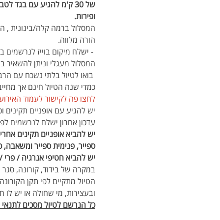
של 30 ק'מ להגיע עם בגד 
ופירות.
הורה מלווה.    
 - ישלח מיקום בוייז לנרשמים בק
המסלול מעגלי וניתן להשאיר בר
 בואו לטיול בלתי נשכח עם הרב
כמדי שנה הטיול חינם אך מחיי
לחצו פה לקישור לעמוד האירוע (
יש להגיע עם אופניים תקינים וכלי תיקון, קסדה, 3 ליטר מיים ו
עדכון אחרון ישלח לנרשמים לפ
יש להביא אופניים תקינים אחרי
ספייר, פנימית ספייר ומשאבה, כ
יש להביא חטיפי אנרגיה / פרי / כריך ו3 לי
במקרה של בידוד, קורונה, סגר 
ובעצירות, מי שחולה או יש לו ח
כל הנרשם לטיול מסכים לתנאי הת