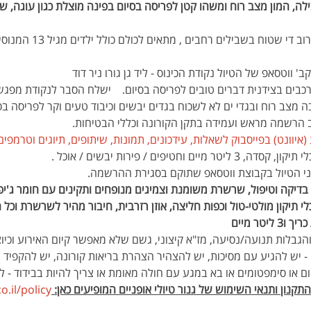
לטבילה, המון מצב רוח ומשהו קטן לפריסה בסיום בפינה מוצלת כגון עוגה, ש
המסלול ברמה קלה/בינונית ,
ב' ווטסאפ של הטיול נקודת הכינוס - ליד גן גורו ניר דוד
כבים בצידנית דברים טובים לפריסה בסיום.    ישלח הסבר לנקודת מפגש 
ה מצב רוח ובגדי ים לא לשכוח בגדים יבשים וכיבוד טעים וקר לפריסה בס
ב הרשמה מראש ועמידה בתקן הקורונה וכללי הבטיחות.
איוונט) בפייסבוק לשאלות, עידכונים, תמונות, שיתופים, תיוגים וטרמפים
חטיפים / פירות יבשים / אוכל .
ני הטיול בקבוצת ווטסאפ שתוקם בסגירת ההרשמה.
 בדיקה וטיפול, שרשרת משומנת וצמיגים מנופחים ותקינים עם חומר ג'יפה
לי תיקון מולטי-טול וכפות חליצה, אוזן רזרבית, חיבור מהיר לשרשרת וכל
טר מיים 
והגבלות תנועה/נסיעה, מז"א קיצוני, גשם שלא מאפשר קיום האירוע וכיוצ
ום או סימפטומים או בא במגע עם חולה מאומת או צריך להיות בבידוד - ל
קנון ותנאי השימוש של גנור טיולי אופניים המופיעים כאן: 
.il/policy 