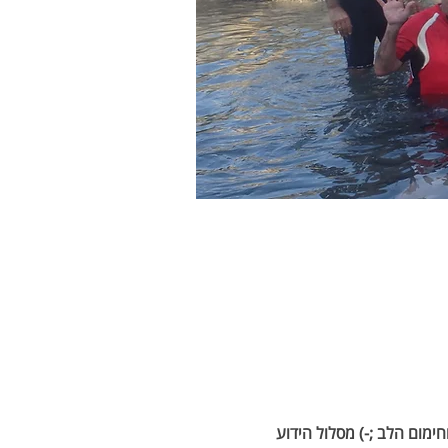
4 טבילות מצויינות לקירור הגוף וחימום הלב ;-) מסלול הידוע 