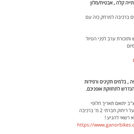
תייה קלה , אבטיח/מלון 
 הרוב די שטוח בשבילים רחבים , מתאים לכולם כולל ילדים מגיל 13 המנוסים ברכיבה למרחק כזה עם 
ותזכורת ערב לפני הטיול 
יום
 , בלמים תקינים ורפידות 
 הנדרש לתחזוקת אופניכם.
"ב יתואם תאריך חלופי 
הטיול מתקיים לפי תקן הקורונה - יש להגיע עם מסיכות, יש להצהיר הצהרת בריאות קורונה, יש להקפיד על ריחוק חברתי 2 מ' ברכיבה 
א רשאי להגיע !
https://www.ganorbikes.co