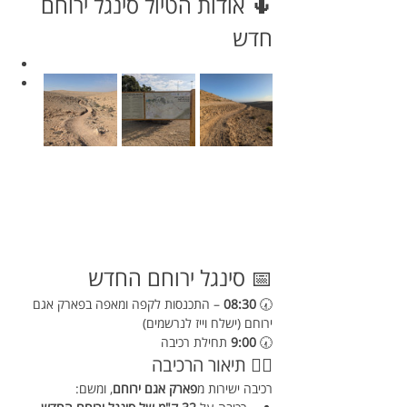
🌵 אודות הטיול סינגל ירוחם 
חדש
📅 סינגל ירוחם החדש
🕢 
08:30
 – התכנסות לקפה ומאפה בפארק אגם 
ירוחם (ישלח וייז לנרשמים) 
🕢 
9:00
 תחילת רכיבה
🚴‍♀️ תיאור הרכיבה
רכיבה ישירות מ
פארק אגם ירוחם
, ומשם: