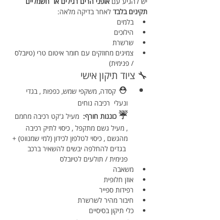
יש להגיע עם 
אופני הרים רגילים או  חשמליים 
תקינים בלבד
 לאחר בדיקה מלאה:
בלמים
הילוכים
שרשרת
צמיגים מחוזקים עם חומר איטום טרי (טיובלס 
/ פנימית)
🔧 ציוד תיקון אישי
⛑️ 
קסדה, משקפי שמש, כפפות , בגדי 
ונעלי  רכיבה נוחים 
☔
 כוננות חורף: 
 מעיל ג'קט רכיבה מחמם 
, מעיל גשם מתקפל , כיסוי לתיק רכיבה  
מהגשם , כיסוי לטלפון לכידון (למי שמנווט) + 
 בגדים להחלפה יבשים להשאיר ברכב
פנימית / תולעים לטיובלס
משאבה
אוזן חלופית
רפידות ספייר
חיבור מהיר לשרשרת
כלי תיקון בסיסיים