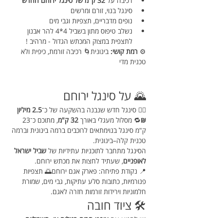
רכיבה על 
32 ק"מ של סינגל ירוחם החדש
סינגל בנוי, זורם ומרשים
נופים מדבריים, תצפיות וגבי מים
נשלב טיפוס מתון בשביל 4*4 להר אבנון 
לתצפית במצוק המכתש הגדול - מרהיב !
⚙️ 
רמת קושי:
 בינונית🌀 רכיבה זורמת, כיפית ולא 
טכנית מדי
🌄 על סינגל ירוחם
🚴‍♂️ סינגל חדש שנבנה בהשקעה של כ־
2.5 מיליון 
₪
🔁 מסלול מעגלי באורך 
32 ק"מ
, מתוכם כ־23 
ק"מ סינגל בנוימתאים לרוכבים ברמה בינונית וברמה 
טכנית קלה–בינונית.
הסינגל מתחבר לתוכניות עתידיות של 
שביל ישראל 
לאופניים
, שעתיד לחצות את מכתש ירוחם.
📍 נקודת פתיחה: פארק אגם ירוחם🌅 תצפיות 
פנורמיות, כתובות סלע עתיקות, גבי מים, שמורת 
חלמוניות וירידות זורמות חזרה לאגם.
🛠️ ציוד חובה