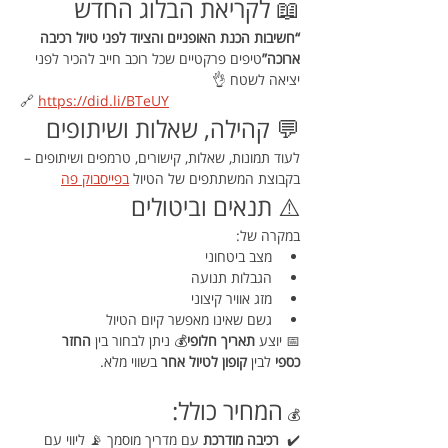
📖 לקריאת הבלוג החדש
“חשיבות הכנת האופניים והציוד לפני טיול רכיבה 
ארוכה”
טיפים פרקטיים שכל רוכב חייב להכיר לפני 
יציאה לשטח 👌
🔗 
https://did.li/BTeUY
💬 קהילה, שאלות ושיתופים
לעוד תמונות, שאלות, קישורים, טרמפים ושיתופים –
בקבוצת המשתתפים של הטיול 
בפייסבוק פה
⚠️ תנאים וביטולים
במקרה של:
מצב ביטחוני
הגבלות תנועה
מזג אוויר קיצוני
גשם שאינו מאפשר קיום הטיול
📅 יוצע 
תאריך חלופי
💰 ניתן לבחור בין 
החזר 
כספי
 לבין 
קופון לטיול אחר
 בשווי מלא.
המחיר כולל:
💰 
✔️ 
 רכיבה מודרכת
 עם מדריך מוסמך 📡 ליווי עם 