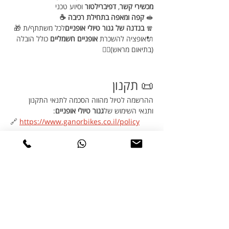
מכשירי קשר
, 
דפיברילטור
 וסיוע טכני 
🥪 
קפה ומאפה בתחילת רכיבה ☕
🧣 
בנדנה של גנור טיולי אופניים
לכל משתתף/ת 🎁
🔌אופציה להשכרת 
אופניים חשמליים
 כולל הובלה 
(בתיאום מראש)🚴‍♀️
📜 תקנון
ההרשמה לטיול מהווה הסכמה לתנאי התקנון 
ותנאי השימוש של
גנור טיולי אופניים
:
🔗 
https://www.ganorbikes.co.il/policy
שיתוף