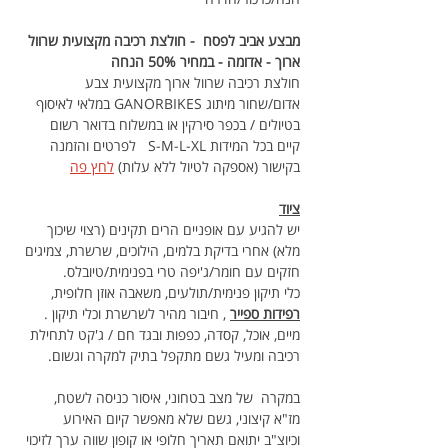
מבצע אביב לפסח  - חולצת רכיבה מקצועית שרוול 
ארוך - אדומה - במחיר 50% הנחה
חולצת רכיבה שרוול ארוך מקצועית צבע 
אדום/שחור מיתוג GANORBIKES במלאי לאיסוף 
בטיולים / בכפר סירקין או במשלוח בדואר רשום 
קיים בכל המידות S-M-L-XL   לפרטים והזמנה 
בקישור (אספקה לטיול ללא עלות) 
לחץ פה
ציוד
יש להגיע עם אופניים הרים תקינים (רצוי שיכוך 
מלא) אחרי בדיקת בלמים, הילוכים, שרשרת, צמיגים 
חזקים עם חומר/ג'יפה טרי בפנימית/טיובלס.
כלי תיקון פנימית/תולעים, משאבה אוזן חלופית, 
רפידות ספייר
 , חיבור מהיר לשרשרת וכלי תיקון .
מיים, אוכל, קסדה, כפפות ובגד חם / ג'קט לתחילת 
רכיבה ומעיל גשם מתקפל בתיק למקרה וגשום.
במקרה  של מצב בטחוני, איסור כניסה לשטח,  
מז"א קיצוני, גשם שלא מאפשר קיום האירוע 
וכיוצ"ב יתואם תאריך חלופי או קופון שווה ערך לזיכוי 