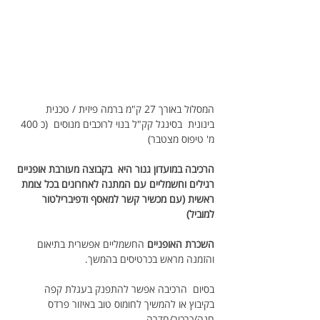
המסלול באורך 27 ק"מ ברמה פיזית / טכנית 
בינונית  בסינגל קק"ל בנוי לרוכבים מנוסים  (כ 400 
מ' טיפוס מצטבר)
הרכיבה במועדון גנור היא  בקבוצה מעורבת אופניים 
רגילים וחשמליים עם המתנה לאחרונים בכל צומת 
ראשית (עם מכשיר קשר למאסף ודפיברילטור 
למוביל)
השכרת האופניים
 החשמליים אפשרית בתיאום 
והזמנה מראש בכרטיסים בהמשך.
בסיום  הרכיבה אפשר להתפנק בעגלת קפה 
בקיבוץ או להמשיך לחומוס טוב באיזור פרדס 
חנה/כרכור/חדרה 