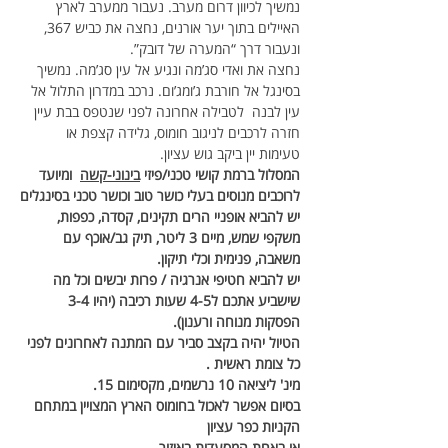
נמשיך לכיוון דרום מערב. נעבור ממערב לארץ 
האיילים בתוך יער אורנים, נחצה את כביש 367, 
ונעבור דרך “המערה של דובק”.
נחצה את ואדי סג’מה ונגיע אל עין סג’מה. נמשיך 
בסינגל אל חורבת ג’ומג’ום. נרכב במדרון התלול אל 
עין לבנה  לטבילה אחרונה לפני שנטפס בבת עיין 
חזרה לרכבים לניגוב חומוס, גלידה קצפת או 
טעימות יין ביקב גוש עציון.
המסלול ברמת קושי טכני/פיזי 
בינוני-קשה
  ומיועד 
לרוכבים מנוסים בעלי כושר טוב וכושר טכני בסינגלים
יש להביא אופניי הרים תקינים, קסדה, כפפות, 
משקפי שמש, מיים 3 ליטר, תיק גב/אוכף עם 
משאבה, פנימית וכלי תיקון.
יש להביא חטיפי אנרגיה / פרות יבשים וכל מה 
שישביע אתכם ל4-5 שעות רכיבה (יהיו 3-4 
הפסקות מנוחה ורענון).
הטיול יהיה בקצב סביר עם המתנה לאחרונים לפני 
כל צומת ראשית . 
מינ' ליציאה 10 נרשמים, מקסימום 15.
בסיום אפשר לאכול בחומוס הארץ המצויין במתחם 
הקניות כפר עציון
או באחת המסעדות באיזור