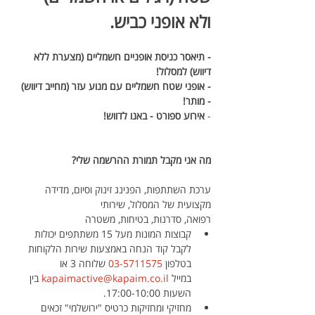
ולא אופני כביש.
- תיאסר כניסת אופניים חשמליים (מצערת ללא 
דיווש) למסלול! 
- אופני שטח חשמליים עם מנוע עזר (מחייב דיווש) 
- מותר!
- 
אירוע ספורט - באנו לדווש!
מה אני מקבל תמורת ההרשמה שלי?
ערכת השתתפות, הפנינג זינוק וסיום, מדידה 
מקצועית של המסלול, שירותי 
רפואה, סדרנות, בטיחות, משטרה
קבוצות המונות מעל 15 משתתפים יכולות 
לקבל קוד הנחה באמצעות שירות הלקוחות 
בטלפון 
03-5711575
 שלוחה 3 או 
במייל 
kapaimactive@kapaim.co.il
 בין 
השעות 17:00-10:00.
מחזיקי ומחזיקות כרטיס "ירושלמי" זכאים 