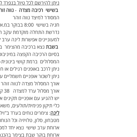
ניתן להירשם לכל טיול בנפרד ל
 בשישי  רכיבה מצדה
  - 
נווה זוה
המסודר למיצד נווה זוהר
חניה בשישי  8:00 בבוקר במ.א. נווה זוהר- משם הקפצה במיניבוס ועגלה למצדה מערב  לתחילת רכיבה
נדרשת התחלה מוקדמת עקב הה
למעוניינים אפשרות לינה ערב ק
 בשבת 
נצא ברכיבה מהצימר  ב
בסיום הרכיבה הקפצה במיניבוס
המסלולים  ברמת קושי בינונית-
ניתן לרכב באופנים רגילים או
ניתן לשכור אופניים חשמליים ע
אורך המסלול מצדה לנווה זוהר 38 ק"מ עם 700 מ' טיפוס ו-1000מ' ירידות רמת קושי בינוני-קשה
אורך מסלול ערד למצדה   38 ק"מ עם 430 מ' טיפוס מצטבר ו-600 מטר ירידות מצטברות רמת קושי בינוני
יש להגיע עם אופניים תקינים א
כלי תיקון פנימית/תולעים, משאבה
לינה
: צימרים נוחים בערד ב"ויל
מטבחון, סלון, טלויזיה וכל הנ
ארוחת ערב שישי  נצא יחד למסע
ארוחת בוקר שבת בצימר בהכנה 