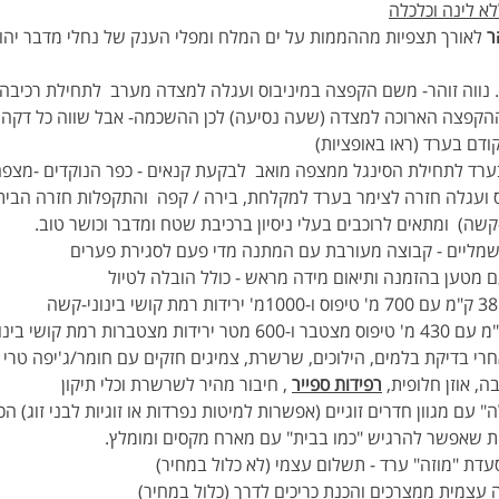
לא לינה וכלכלה
ר
 לאורך תצפיות מההממות על ים המלח ומפלי הענק של נחלי מדבר יהודה
קפצה הארוכה למצדה (שעה נסיעה) לכן ההשכמה- אבל שווה כל דקה!
ודם בערד (ראו באופציות)
ערד לתחילת הסינגל ממצפה מואב  לבקעת קנאים - כפר הנוקדים -מצפה
 ועגלה חזרה לצימר בערד למקלחת, בירה / קפה  והתקפלות חזרה הבי
קשה)  ומתאים לרוכבים בעלי ניסיון ברכיבת שטח ומדבר וכושר טוב.
 חשמליים - קבוצה מעורבת עם המתנה מדי פעם לסגירת פערים
ם מטען בהזמנה ותיאום מידה מראש - כולל הובלה לטיול 
חרי בדיקת בלמים, הילוכים, שרשרת, צמיגים חזקים עם חומר/ג'יפה טרי 
, אוזן חלופית, 
רפידות ספייר
 , חיבור מהיר לשרשרת וכלי תיקון 
ה" עם מגוון חדרים זוגיים (אפשרות למיטות נפרדות או זוגיות לבני זוג) 
וחות שאפשר להרגיש "כמו בבית" עם מארח מקסים ומומלץ.
דת "מוזה" ערד - תשלום עצמי (לא כלול במחיר)
עצמית ממצרכים והכנת כריכים לדרך (כלול במחיר)