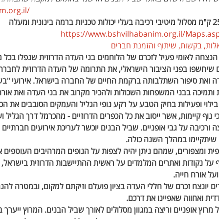
.org.il/
https://www.bshvilhabanim.org.il/Maps.as
לות, בקשות, שיתוף והזמנת חברים
 הנצחה לאומי פעיל לזכרם של הלוחמים בני העדה הדרוזית שנפלו בכל 
 שיחשפו בפני הציבור הישראלי, את התרומה של העדה הדרוזית לחברה
ה ואת סיפור השתלבותה ברקמת החיים של החברה בישראל. אירועי "בשב
 ותמיכה בבני המשפחות השכולות ולהכיר מקרוב את בני העדה ואת אורחו
לוי ופעילות בחיק הטבע על רקע נופי הגליל והעמקים הסובבים את הכפר
נוף קיימות, אשר ייסוב את כל הכפרים הדרוזיים - מהכרמל דרך הגליל ועד
צה ורכיבה על גבי אופניים. שביל הבנים יוכשר לעריכת אירועים חברתיים 
שיתקיימו במהלך השנה כולה. ​
פית ומצפורים, שמהם ניתן יהיה לצפות על הנופים המרהיבים העוטפים את
 על נקודות ואתרים המלמדים על ראשית ההתיישבות הדרוזית בישראל, 
אורח חייה. ​​​​
ם יונצח זכרם של חללי העדה בציון פועלם וזיקתם למקום, ובמטרה להנח
דית ואחווה שאפיינו את דרכם.
ל מרוץ אופניים וריצה במגוון מסלולים לאורך שביל הבנים. המרוץ ייער