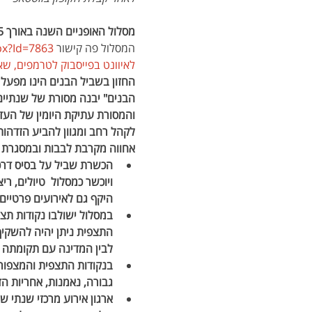
מסלול האופניים השנה באורך 25 ק"מ מסלול מיטיבי רכיבה בעלי יכולות טכניות ברמה בינונית ומעלה 
המסלול פה קישור 
px?Id=7863
לאיוונט בפייסבוק לטרמפים, שא
החזון בשביל הבנים הינו מפעל
הבנים" יבנה מסורת של שנתיים
והמסורת עתיקת היומין של העד
לקהל רחב ומגוון להביע הזדהות
אחווה מקרבת לבבות ובמסגרת בי
הכשרת שביל על בסיס דרכי 
ויוכשר כמסלול  טיולים, רי
היקף גם לאירועים פרטיים 
במסלול ישולבו נקודות תצ
התצפית ניתן יהיה להשקיף
לבין המדינה עם תקומתה ועל 
בנקודות התצפית והמצפורי
גבורה, נאמנות, אחריות הד
ארגון אירוע מרכזי שנתי ש