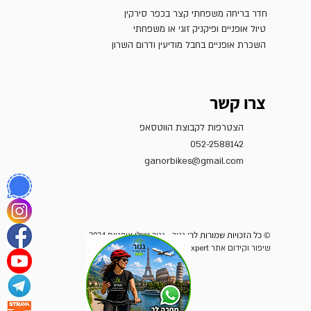
חדר בריחה משפחתי קצר בכפר סירקין
טיול אופניים ופיקניק זוגי או משפחתי
השכרת אופניים בחבל מודיעין ודרום השרון
צרו קשר
הצטרפות לקבוצת הווטסאפ
052-2588142
ganorbikes@gmail.com
© כל הזכויות שמורות לרן גנור - גנור טיולי אופניים 2024
שיפור וקידום אתר Wix Expert