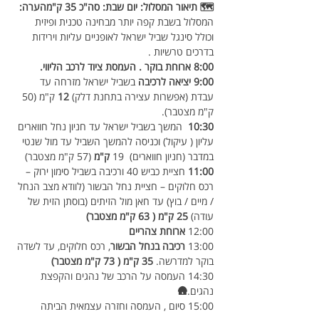
🗺️ תיאור המסלול: יום שבת: סה"כ 35 ק"מהערה: 
המסלול בשבת קפה יותר מבחינה טכנית ופיזית 
וכולל סינגל שביל ישראל לאופניים עליות וירידות 
בדרכים טרשיות .
8:00 ארוחת בוקר . העמסת ציוד לרכב הליווי.
9:00 יציאה לרכיבה 
בשביל ישראל מזרחה עד 
עבדת (אפשרות עצירה בתחנת דלק) 
12
 ק"מ (50 
ק"מ מצטבר).
10:30
  המשך בשביל ישראל עד חניון נחל חווארים 
עליון ( עיקול) וכניסה להמשך השביל עד מול שנטי 
במדבר (חניון חווארים)  19
 ק"מ
 (57 ק"מ מצטבר)
11:00
 חציית כביש 40 ורכיבה בשביל סימון ירוק – 
רכס חלוקים – חציית נחל הבשור (לוודא מצב הנחל 
/ מיים / בוץ) עד חאן מול הזיתים (בוסתן הזית של 
עודה) 
25 ק"מ ( 63 ק"מ מצטבר)
12:00 
ארוחת צהריים
13:00 
רכיבה בנחל הבשור
, רכס חלוקים, עד לשדה 
בוקר למדרשה.
 35 ק"מ ( 73 ק"מ מצטבר)
14:30 העמסה על הרכב של נהגים והקפצת 
נהגים.
🛖 
15:00 סיום , העמסה וחזרה עצמאית הביתה