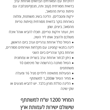
להיכרות עם המארחים הבדואים וארוחת ערב 
בדואית מסורתית (קפב ותה, מנסף/מגלובה עם 
פיתות טריות מהסאג’,
ירקות ומטבלים). הלינה בשיג משותפת, ומלווה 
בארוחת בוקר בדואית מסורתית (פיתות טריות 
מהסאג’, ביצים, שמן
זית, זעתר וירקות טריים). תוכלו להביא אוהל איגלו 
משלכם ולהציב אותו ליד השיג.
● הטיול כולל ארוחת צהריים וערב ביום הראשון, 
לינה בתנאי קמפינג עם מקלחות ושירותים מסודרים,
ארוחת בוקר וצהריים ביום השני
● ניתן לבחור ארוחת ערב בשרית או צמחונית
● הטיול מותנה בהרשמה של מינימום 10 
משתתפים
● הפעילות מתאימה לילדים מגיל 16 ומעלה
● מחיר הטיול 1,200₪ למשתתף
● הלינה כוללת מזרון בלבד. יש להביא מצעים או 
שקי שינה
המחיר 1200 ש"ח למשתתף 
שישולם ישירות לעמותת ארץ 