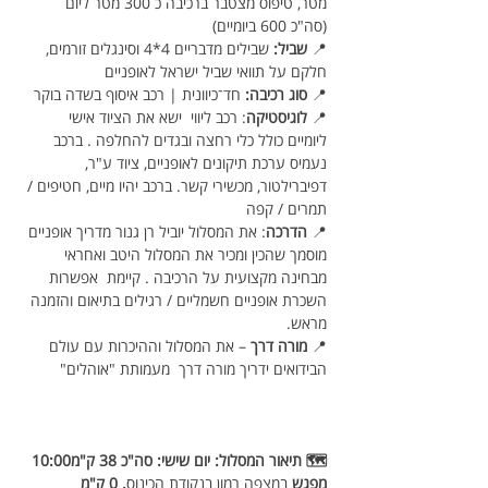
מטר, טיפוס מצטבר ברכיבה כ 300 מטר ליום 
(סה"כ 600 ביומיים)
📍 
שביל:
 שבילים מדבריים 4*4 וסינגלים זורמים, 
חלקם על תוואי שביל ישראל לאופניים
📍 
סוג רכיבה:
 חד־כיוונית | רכב איסוף בשדה בוקר
📍 
לוגיסטיקה
: רכב ליווי  ישא את הציוד אישי 
ליומיים כולל כלי רחצה ובגדים להחלפה . ברכב 
נעמיס ערכת תיקונים לאופניים, ציוד ע"ר, 
דפיברילטור, מכשירי קשר. ברכב יהיו מיים, חטיפים / 
תמרים / קפה
📍 
הדרכה
: את המסלול יוביל רן גנור מדריך אופניים 
מוסמך שהכין ומכיר את המסלול היטב ואחראי 
מבחינה מקצועית על הרכיבה . קיימת  אפשרות 
השכרת אופניים חשמליים / רגילים בתיאום והזמנה 
מראש.
📍 
מורה דרך
 – את המסלול וההיכרות עם עולם 
הבידואים ידריך מורה דרך  מעמותת "אוהלים"
🗺️ תיאור המסלול: יום שישי: סה"כ 38 ק"מ10:00 
מפגש
 במצפה רמון בנקודת הכינוס
. 0 ק"מ