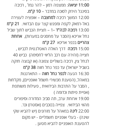
11:00 יציאה
: ממצפה רמון – להר גמל , רכיבה 
בסינגל הירוק לסוכה במדבר – 
10 ק"מ.
12:00 המשך רכיבה 
למחצבה 
– אופציה לעצירה 
באל-רמאק לקפה ומפגש קצר עם הבדואי.  
21 ק"מ
13:00 
רכיבה לבה"ד -
1 – חציית הכביש לתוך שביל 
נחל אריכא (הסבר על מחסנים במערות),  
ארוחת 
צהריים
 בכפר אריכא  
27 ק"מ
15:00 
רכיבה
  דרך האלה האטלנטית לכביש , 
חצייה (זהירה עם רכב הליווי לחסימה)  כביש 40  
לנחל צין, רכיבה בשוליים צפונה (או קבוצה חזקה 
בשביל ישראל) עד כפר נחל חווה 
38 ק"מ
16:30 הגעה 
לכפר נחל חווה
 – התארגנות 
במאהל, (הטענת מכשירי חשמל ואופניים), מקלחות 
, הסבר על התרבות הבידואית , פעילות משותפת 
(אפיית פיתות וכדומה ) 
19:00 ארוחת ערב, תה סביב המדורה וסיפורים 
מהווי הבידואי.  צפייה בכוכבים (אסטרו) וכו'.
22:00 
לינה 
במאהל על מזרונים (יש להביא שקי 
שינה) - בעלי אופניים חשמליים - יש מקום 
להטענת האופניים להביא מטען .