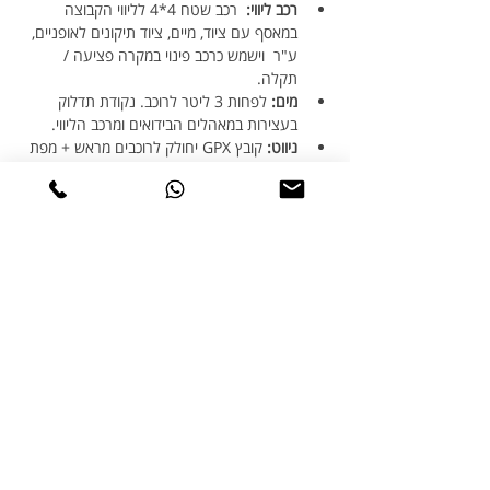
רכב ליווי:
  רכב שטח 4*4 לליווי הקבוצה 
במאסף עם ציוד, מיים, ציוד תיקונים לאופניים, 
ע"ר  וישמש כרכב פינוי במקרה פציעה / 
תקלה.
מים:
 לפחות 3 ליטר לרוכב. נקודת תדלוק 
בעצירות במאהלים הבידואים ומרכב הליווי.
ניווט:
 קובץ GPX יחולק לרוכבים מראש + מפת 
המסלול.
לינה:
 לינה באוהל בדואי כולל ארוחת ערב 
ובוקר, מקלחות ושירותים מסודרים. הלינה 
בשקי שינה – יש להביא שק שינה, מצעים, 
מגבת, כלי רחצה ובגדים להחלפה. שקעי 
חשמל להטענת טלפונים , מכישיר ניווט וקשר 
והטענה לאופניים חשמליים במקביל לפי 
מספר המשתתפים
אבטחה
: נשק אישי למדריכי הטיול והמלווים – 
במידת הצורך תיאום עם צה"ל לרכיבות 
בשטחי אש.
כדאי להביא: מים (3 ליטר), שק שינה, מצעים, 
מגבת, כלי רחצה ובגדים להחלפה - לרכיבת 