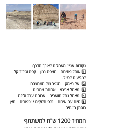
נקודות עניין ומאהלים לאורך הדרך:
1️⃣ אוהל פתיחה – מצפה רמון - קפה וכיבוד קל 
למגיעים לטיול.
2️⃣  אל ראמק – הכפר מול המחצבה
3️⃣  מאהל אריכא – ארוחת צהריים
4️⃣  מאהל נחל חווארים – ארוחת ערב ולינה
5️⃣ סיום עם אירוח – רכס חלוקים / ציפורים – חאן 
בוסתן הזיתים
המחיר 1200 ש"ח למשתתף 