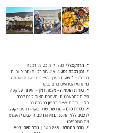
📍 
מרחק:
כללי  כ73  ק"מ ב2 ימי רכיבה
📍 
זמן רכיבה נטו:
 4–5 שעות כל יום (סה"כ יומיים 
רכיבה) + 2 שעות בערך לעצירות לאירוח וארוחה 
במתחמי הבידואים בהם נבקר
📍 
נקודת התחלה - 
מצפה רמון –  אירוח על קפה 
ומקום להתארגנות והעמסת הציוד לינה לרכב 
הליווי. רכבים ישארו בחניון במצפה רמון. 
📍 
נקודת סיום – 
מדרשת שדה בוקר- נהגים יוקפצו 
לרכבים ללא האופניים (ויחזרו עם הרכבים להעמיס 
את האופניים)
📍 
גובה התחלתי:
 865 מטר | 
גובה סיום:
 509 