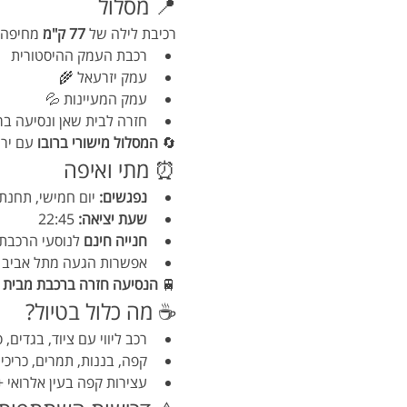
📍 מסלול
רכיבת לילה של 
77 ק"מ
 מחיפה 
רכבת העמק ההיסטורית
עמק יזרעאל 🌾
עמק המעיינות 💦
חזרה לבית שאן ונסיעה בר
🔄 
המסלול מישורי ברובו
 עם ירי
⏰ מתי ואיפה
נפגשים:
 יום חמישי, תחנת
שעת יציאה:
 22:45
חנייה חינם
 לנוסעי הרכבת
אפשרות הגעה מתל אביב – רכבת מגיעה למ
🚆 
הנסיעה חזרה ברכבת מבית ש
☕ מה כלול בטיול?
רכב ליווי עם ציוד, בגדים, 
קפה, בננות, תמרים, כריכ
עצירות קפה בעין אלרואי +