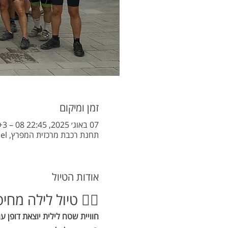
זמן ומיקום
07 באוג׳ 2025, 22:45 GMT‎+3‎ – 08 באוג׳ 2025, 07:45 GMT‎+3‎
תחנת רכבת מרכזית המפרץ, HaAshlag St 1, Haifa, Israel
אודות הטיול
🚴‍♂️ טיול לילה מ
חוויית שטח לילית יוצאת דופן עם