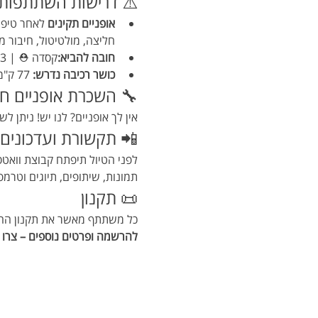
⚠️ דרישות השתתפות
אופניים תקינים
 לאחר טיפו
חליצה, מולטיטול, חיבור 
חובה להביא:
קסדה ⛑️ | 3 ליטר מים 💧 | חטיפי אנרגיה / פרי 🍌 | תאורה קדמית ואחורית 🔦
כושר רכיבה נדרש:
 77 ק"מ – כ-8 שעות כולל עצירות
🔧 השכרת אופניים ח
אין לך אופניים? לנו יש! ניתן ל
📲 תקשורת ועדכונים
לפני הטיול תיפתח קבוצת וואטס
תמונות, שיתופים, תיוגים וטרמפ
📜 תקנון
כל משתתף מאשר את תקנון ההשת
להרשמה ופרטים נוספים – צרו ק