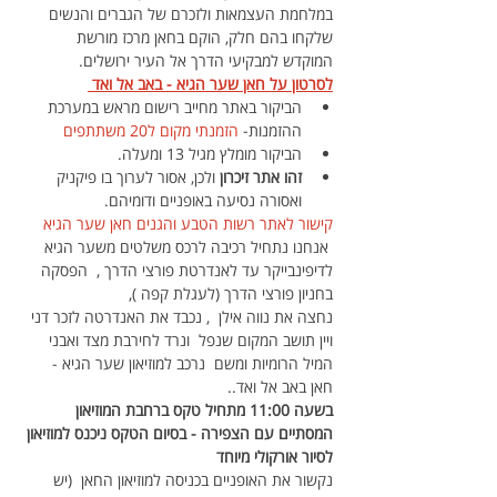
במלחמת העצמאות ולזכרם של הגברים והנשים 
שלקחו בהם חלק, הוקם בחאן מרכז מורשת 
המוקדש למבקיעי הדרך אל העיר ירושלים.
לסרטון על חאן שער הגיא - באב אל ואד 
הביקור באתר מחייב רישום מראש במערכת 
ההזמנות- 
הזמנתי מקום ל20 משתתפים 
הביקור מומלץ מגיל 13 ומעלה.
זהו אתר זיכרון
 ולכן, אסור לערוך בו פיקניק 
ואסורה נסיעה באופניים ודומיהם.
קישור לאתר רשות הטבע והגנים חאן שער הגיא
 אנחנו נתחיל רכיבה לרכס משלטים משער הגיא 
לדיפינבייקר עד לאנדרטת פורצי הדרך ,  הפסקה 
בחניון פורצי הדרך (לעגלת קפה ), 
נחצה את נווה אילן  , נכבד את האנדרטה לזכר דני 
ויין תושב המקום שנפל  ונרד לחירבת מצד ואבני 
המיל הרומיות ומשם  נרכב למוזיאון שער הגיא - 
חאן באב אל ואד..
בשעה 11:00 מתחיל טקס ברחבת המוזיאון 
המסתיים עם הצפירה - בסיום הטקס ניכנס למוזיאון 
לסיור אורקולי מיוחד
נקשור את האופניים בכניסה למוזיאון החאן  (יש 