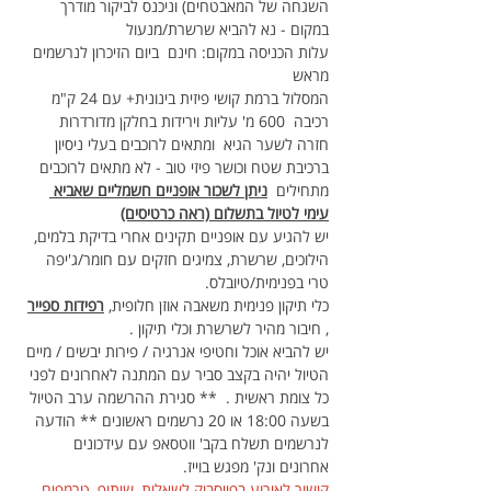
השגחה של המאבטחים) וניכנס לביקור מודרך 
במקום - נא להביא שרשרת/מנעול
עלות הכניסה במקום: חינם  ביום הזיכרון לנרשמים 
מראש
המסלול ברמת קושי פיזית בינונית+ עם 24 ק"מ 
רכיבה  600 מ' עליות וירידות בחלקן מדורדרות 
חזרה לשער הגיא  ומתאים לרוכבים בעלי ניסיון 
ברכיבת שטח וכושר פיזי טוב - לא מתאים לרוכבים 
מתחילים  
ניתן לשכור אופניים חשמליים שאביא 
עימי לטיול בתשלום (ראה כרטיסים)
יש להגיע עם אופניים תקינים אחרי בדיקת בלמים, 
הילוכים, שרשרת, צמיגים חזקים עם חומר/ג'יפה 
טרי בפנימית/טיובלס.
כלי תיקון פנימית משאבה אוזן חלופית, 
רפידות ספייר
, חיבור מהיר לשרשרת וכלי תיקון . 
יש להביא אוכל וחטיפי אנרגיה / פירות יבשים / מיים
הטיול יהיה בקצב סביר עם המתנה לאחרונים לפני 
כל צומת ראשית .  ** סגירת ההרשמה ערב הטיול 
בשעה 18:00 או 20 נרשמים ראשונים ** הודעה 
לנרשמים תשלח בקב' ווטסאפ עם עידכונים 
אחרונים ונק' מפגש בוייז.
קישור לאירוע בפייסבוק לשאלות, שיתוף, טרמפים, 