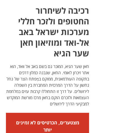
רכיבה לשיחרור
החטופים ולזכר חללי
מערכות ישראל באב
אל-ואד ומוזיאון חאן
שער הגיא
חאן שער הגיא, המוכר גם בשם באב אל וואד, הוא
אתר זיכרון לאומי. החאן, שנבנה כמלון דרכים
בתקופה העות'מאנית, ממוקם במׅפתח הצר של נחל
נחשון על הדרך המרכזית המחברת בין השפלה
לירושלים. על דרך זו התחוללו קרבות עזים במלחמת
העצמאות ולזכרם הוקם בחאן מרכז מורשת המוקדש
למבקיעי הדרך לירושלים
מצטערים, הכרטיסים לא זמינים
יותר