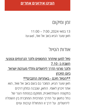
הציגו אירועים אחרים
זמן ומיקום
13 במאי 2024, 7:00 – 11:00
חאן שער הגיא באב אל ואד, Israel
אודות הטיול
טיול למען שיחרור החטופים ולזכר הנרצחים ונפגעי 
השבת ב- 7.10
ולזכר פורצי הדרך לירושלים וחללי מערכות ישראל 
ביום הזיכרון
**הטיול חינם - באחריות הרוכבים**
חאן שער הגיא, המוכר גם בשם באב אל וואד, הוא 
אתר זיכרון לאומי. החאן, שנבנה כמלון דרכים 
בתקופה העות'מאנית, ממוקם במׅפתח הצר של 
נחל נחשון על הדרך המרכזית המחברת בין השפלה
 לירושלים. על דרך זו התחוללו קרבות עזים 