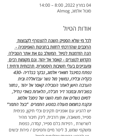
04 במרץ 2022, 8:00 – 14:00
סונול אלמוג, Almog
אודות הטיול
לכל מי שלא הספיק השנה להצטרף לקבוצות 
הרוכבים שהדרכתי לחזות בחגיגות האפיפניה - 
הנה הזדמנות לטיול  המשלב גם את אתר הטבילה 
הקדוש לנוצרים - קאסר אל יהוד, וגם מקומות רבים 
ומעניינים בעלי חשיבות היסטורית, תרבותית ודתית !
נפתח בסינגל חווארי אלמוג, נבקר בגלריה -430 
בקליה ובלידו, נמשיך מול גשר עבדאללה ובית 
הערבה הישן לאתר הטבילה קאסר אל יהוד , נחזור 
בפוג'רות ובמנזר דיר חג'לה, הלארות בואדי נח'יל, 
 לסיום נשלים את חציו השני של ניסגל אלמוג 
ונקנח בחומוס מעולה במטע התמרים  "בצל התמר"
יש להגיע עם אופניים תקינים וכלי תיקון, פנימית 
ספייר, משאבה, אוזן רזרבית, לינק חיבור מהיר 
לשרשרת , רפידות בלם ספייר, קסדה, כפפות 
ומשקפי שמש, 3 ליטר מיים וחטיפים / פירות יבשים 