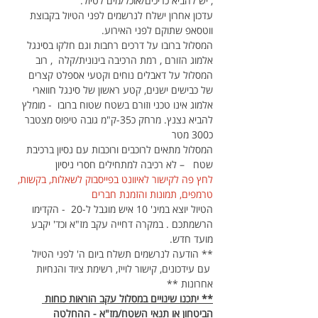
, יש להביא כריכים/אוכל/מים לטיול.
עדכון אחרון ישלח לנרשמים לפני הטיול בקבוצת 
ווטסאפ שתוקם לפני האירוע.
המסלול ברובו על דרכים רחבות וגם חלקו בסינגל 
אלמוג הזורם , רמת הרכיבה בינונית/קלה  , רוב 
המסלול על דאבלים נוחים וקטעי אספלט קצרים 
של כבישים ישנים, קטע ראשון של סינגל חווארי 
אלמוג אינו טכני וזורם בשטח שטוח ברובו  - מומלץ 
להביא נצנץ. מרחק כ35-ק"מ גובה טיפוס מצטבר 
כ300 מטר
המסלול מתאים לרוכבים ורוכבות עם נסיון ברכיבת 
שטח   – לא רכיבה למתחילים חסרי ניסיון 
לחץ פה לקישור לאיוונט בפייסבוק לשאלות, בקשות, 
טרמפים, תמונות והזמנת חברים
הטיול יוצא במינ' 10 איש מוגבל ל-20  - הקדימו 
הרשמתכם . במקרה דחייה עקב מז"א וכד' יקבע 
מועד חדש.
** הודעה לנרשמים תשלח ביום ה' לפני הטיול 
 עם עידכונים, קישור לוייז, רשימת ציוד והנחיות 
אחרונות **
** יתכנו שינויים במסלול עקב הוראות כוחות 
הביטחון או תנאי השטח/מז"א - ההחלטה 