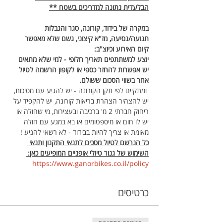
הבלעדית נתונה למדריכים בשטח **
במקרה של בידוד, קורונה, סגר והגבלות 
תנועה/נסיעה, מז"א קיצוני, גשם שלא מאפשר 
קיום האירוע וכיוצ"ב: 
יוצע למשתתפים תאריך חלופי - למי שלא מתאים 
יש אפשרות להחזר כספי או לקופון הרשמה לטיול 
אחר בשווי הסכום ששולם.
 ומתקיים לפי תקן הקורונה - יש להגיע עם מסיכות, 
יש להצהיר הצהרת בריאות קורונה, יש להקפיד על 
ריחוק חברתי 2 מ' ברכיבה ובעצירות, מי שחולה או 
יש לו חום או מיספטומים או בא במגע עם חולה 
מאומת או צריך להיות בבידוד - לא רשאי להגיע !
כל הנרשם לטיול מסכים לתנאי התקנון ותנאי 
השימוש של גנור טיולי אופניים המופיעים כאן: 
https://www.ganorbikes.co.il/policy 
כרטיסים