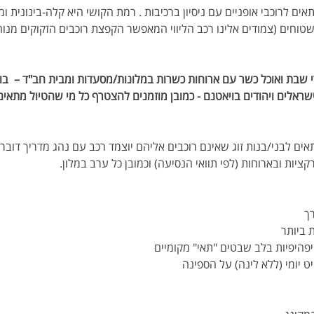
ים לרוכבי אופניים עם ניסיון ברכיבות . רמת הקושי היא קלה-בינונית ו
יום בעיקר שטוחים (צמודים אלינו רכב הליווי המאפשר הקפצת רוכבים הזקוקים מ
 שבת ואוכל כשר עם ארוחות כשרות במלונות/מסעדות ומבית חב"ד –  בו
 ישראלים ויהודים בויאטנם - כמובן מוזמנים להצטרף כל מי שהטיול מתאי
אים לבני/בנות זוג שאינם רוכבים אליהם יוצמד רכב עם נהג מדריך דובר 
יות ובארוחות (לפי תוואי הנסיעה) וכמובן כל ערב במלון.
רך
 ביותר 
יפהיפיות בלב שבטים "תאי" מקומיים 
ט יומי (ללא לינה) על הספינה