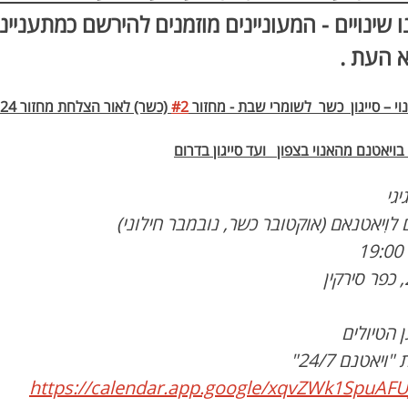
 שינויים - המעוניינים מוזמנים להירשם כמתעניינים
א העת .
וי – סייגון  כשר  לשומרי שבת - מחזור 
#2
 (כשר) לאור הצלחת מחזור 2024
גי 
 לוִיאטנאם (אוקטובר כשר, נובמבר חילוני)
https://calendar.app.google/xqvZWk1SpuAF