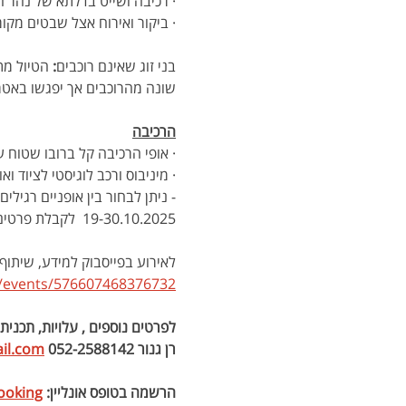
· רכיבה ושייט בדלתא של נהר ה
· ביקור ואירוח אצל שבטים מקומ
בני זוג שאינם רוכבים
: 
הטיול מת
שונה מהרוכבים אך יפגשו באטרק
הרכיבה
· אופי הרכיבה קל ברובו שטוח ע
· מיניבוס ורכב לוגיסטי לציוד ו
- ניתן לבחור בין אופניים רגילי
19-30.10.2025  לקבלת פרטים 
לאירוע בפייסבוק למידע, שיתוף
/events/576607468376732
לפרטים נוספים , עלויות, תכני
רן גנור 052-2588142 
il.com
הרשמה בטופס אונליין: 
ooking