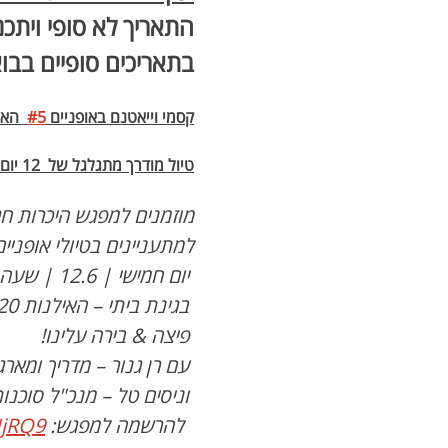
התאריך לא סופי ויתכנו
בתאריכים סופיים בבו
קסמי וייאטנם באופניים 
#5
  האנ
טיול מודרך מתגלגל של  12 יום בויאטנם מהאנוי בצפון   ועד סייגון בדרום
מוזמנים למפגש היכרות חגי
למתעניינים בטיולי אופניים
 יום חמישי | 12.6 | שעה 19:00
 בגינת ביתי – האילנות 20, כפר סירקין
 פיצה & בירה עלינו!
 עם רן גנור – מדריך ומארגן הטיולים
 וניסים טל – מנכ"ל סוכנות "ויאטנם 24/7"
  להרשמה למפגש: 
UjRQ9