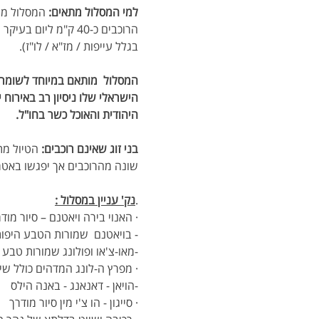
למי המסלול מתאים: 
המסלול מתא
הרוכבים כ-40 ק"מ ל
בגלל עייפות / מז"א / לו"ז). 
המסלול  מותאם במיוחד לשומרי
הישראלי שלו ניסיון רב באירוח
היהודית והאוכל כשר בחו"ל.
בני זוג שאינם רוכבים: 
הטיול מת
שונה מהרוכבים אך יפגשו באטרקצ
.
נק' עניין במסלול :
· האנוי בירה ויאטנם – סיור מוד
- בויאטנם  שמורות הטבע היפות
-מאו-צ'או ופולונג שמורות טבע 
· מפרץ ה-לונג המדהים כולל שיי
-הויאן - דאנאנג - באנה הילס
· סייגון - הו צ'י מין סיור מודרך