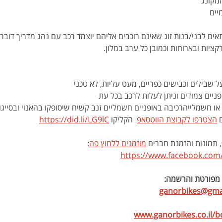
מקונג
יים
אים לבני/בנות זוג שאינם רוכבים אליהם יוצמד רכב עם נהג מדריך דובר 
ציות ובארוחות וכמובן כל ערב במלון.
ל שבילים וכבישים כפריים, מעט עליות, לא טכני
אופניים צמודים וניתן לעלות לרכב בכל עת
ם או חשמלייהרכיבה באופניים חשמליים זנב קשיח שיסופקו בהאנוי ובסייגון
הצטרפו לקבוצת הווטסאפ
  הקליקו 
https://did.li/LG9lC
, תמונות והזמנת חברים 
מוזמנים ללחוץ פה
: 
https://www.facebook.com
ת מפורטת והרשמה:
ganorbikes@gma
www.ganorbikes.co.il/b