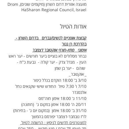
מועצה אזורית דרום השרון (מיקומים שונים), Drom
HaSharon Regional Council, Israel
אודות הטיול
קבוצת אופניים לנשים/גברים   בדרום השרון - 
בהדרכת רן גנור
אימוני   סתיו-חורף אוקטובר דצמבר
נבחר מסלולים לא בוציים ביער חורשים - יער ראש 
העין -  מגדל צדק - יער קולה -  גבעת כ"ח - 
 שוהם  - יער בן שמן
_
 אוקטובר
_
3/10 ב' 18:00 הוקדם בגלל כיפור
7/10 ו' 7:30 טיול  החודש שישי שקנאים נחל 
אלכסנדר
11/10 ג' 18:00 אימון חוה"מס
20/11 ה' 18:00 אימון במקום ג'  (חתונה)
31/10 ב' 18:00 אימון  (במקום יום ג' - בחירות)
לו"ז נובמבר-דצמבר יפורסם בהמשך
למצטרפים חדשים לניסיון : הרשמה לטיול 
חד-פעמי 75 ש"ח / מנוי חודשי  - 250 ש"ח