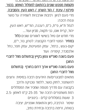
מקומות מפגש שונים בהתאם למסלול האימון  בכפר 
סירקין / עינת  / הוד השרון  / ראש העין  והסביבה 
מדי פעם לגיוון  רכיבות אורבניות לשמירה על כושר 
ונפח רכיבה:
לנמל ת"א, פ"ת, כ"ס, רעננה, הוד"ש, ראש העין, 
יהוד, קרית אונו, גני תקווה, סביון ועוד...
מדי חודש יום טיול בשישי לאזורים שונים 
כלול 
במחיר
  המנוי לחברי הקבוצה: לטרון, גזר, י"ם, 
יקום-געש , כרמל,  עמק המעיינות, עמק חפר, נחל 
אלכסנדר, קיסריה  ועוד
פעם בשנה סופ"ש צפון בקייץ (בתשלום מוזל לחברי 
החוג)
פעם בשנה סופ"ש ארוך דרום בחורף  (בתשלום 
מוזל לחברי החוג)
מתאים למבוגרים/ות היודעים רכיבה בסיסית  ורוצים 
להשתפר, לחזק כושר, ללמוד טכניקה ולרכב 
בקבוצה עם מדריך מנוסה שמכיר את המסלולים
רמת משתפרים רכיבה של  25-35 ק"מ לאימון 2.5-
3  שעות במסלולים קלים - בינוניים
שיפור  הרכיבה, כיוון והתאמת אופניים, יציבה 
בטוחה, זרימה ברכיבה ובחירת נתיב,