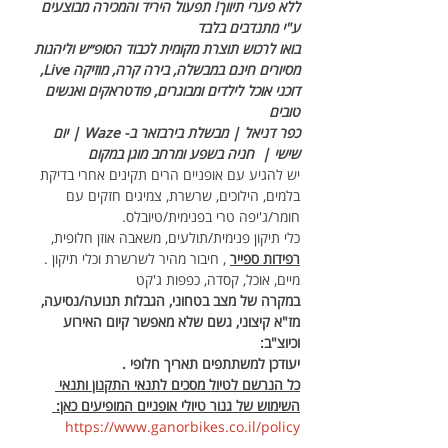
ללא פערי תיווך! תפעול היריד והמכירה מבוצעים 
ע"י מתנדבים בלבד 
בואו לרכוש תוצרת מקומית לכבוד הסופ״ש וליהנות 
מסיורים חינם במבשלה, בירה קרה, מוזיקה Live, 
דוכני אוכל לילדים ומבוגרים, פודטראקים ואנשים 
טובים 
כפר דניאל | מבשלת בירבזאר ב- Waze | יום 
שישי |  חניה בשפע ומרחב מוגן במקום
יש להגיע עם אופניים הרים תקינים אחרי בדיקת 
בלמים, הילוכים, שרשרת, צמיגים חזקים עם 
חומר/ג'יפה טרי בפנימית/טיובלס.
כלי תיקון פנימית/תולעים, משאבה אוזן חלופית, 
רפידות ספייר
 , חיבור מהיר לשרשרת וכלי תיקון .
מיים, אוכל, קסדה, כפפות ג'קט
במקרה של מצב בטחוני, הגבלות תנועה/נסיעה, 
מז"א קיצוני, גשם שלא מאפשר קיום האירוע 
וכיוצ"ב:
יעודכן למשתתפים תאריך חלופי .
כל הנרשם לטיול מסכים לתנאי התקנון ותנאי 
השימוש של גנור טיולי אופניים המופיעים כאן: 
https://www.ganorbikes.co.il/policy 