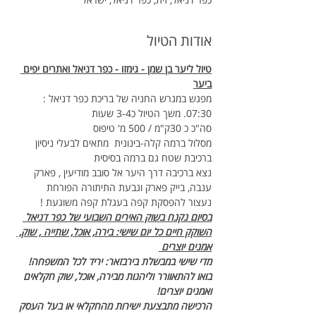
אודות הטיול
טיול ליער בן שמן - גימזו - כפר דניאל ואתרים יפים 
ביער
מפגש במגרש החניה של בריכת כפר דניאל : 
07:30. משך הטיול כ3-4 שעות
סה"כ כ 30ק"מ / 500 מ' טיפוס
מסלול ברמה קלה-בינונית  מתאים לבעלי ניסיון 
ברכיבת שטח גם ברמה בסיסית
נצא ברכיבה דרך היער אל סובב מודיעין , פארק 
ענבה, בייק פארק וגבעת התיתורה הפורחת
נעצור להפסקת קפה בעגלת קפה משוגעת !
בסיום נקנח בשוק האירים השבועי של כפר דניאל 
השוקק חיים כל יום שישי: בירה, אוכל, שתייה , שוק, 
אמנים יוצרים 
מדי שישי במבשלת בירבזאר: יריד לכל המשפחה! 
בואו להתאוורר וליהנות מבירה, אוכל, שוק חקלאים 
ואמנים יוצרים!
הרכישה מתבצעת ישירות מהחקלאי או בעל העסק 