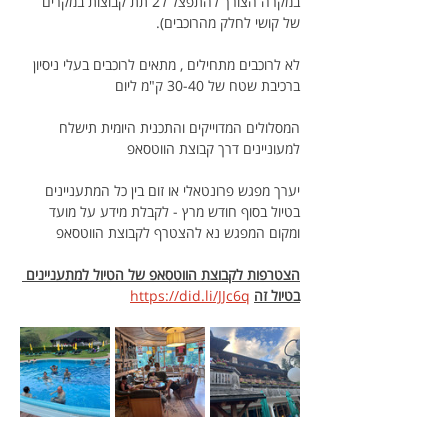
במקרה הצורך להתפצל ל2 תת קבוצות במקרים 
של קושי לחלק מהרוכבים).
לא לרוכבים מתחילים , מתאים לרוכבים בעלי ניסיון 
ברכיבת שטח של 30-40 ק"מ ליום
המסלולים המדוייקים והתכנית היומית תישלח 
למעוניינים דרך קבוצת הווטסאפ
יערך מפגש פרונטאלי או זום בין כל המתעניינים 
בטיול בסוף חודש מרץ - לקבלת מידע על מועד 
ומקום המפגש נא להצטרף לקבוצת הווטסאפ 
הצטרפות לקבוצת הווטסאפ של הטיול למתעניינים 
בטיול זה
https://did.li/JJc6q