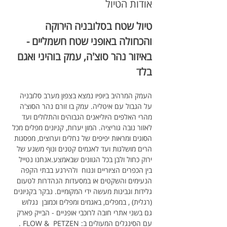
אודות הטיול
טיול שטח בסלובניה הירוקה 
והכחולה באופני שטח חשמליים - 
באיזור נהר סוצ'ה, עמק בוהיני ואגם 
בלד
העמק המרהיב ביופיו נמצא בצפון מערב סלובניה 
על הגבול עם איטליה. עמק בו זורם נהר הסוצ'ה 
מהרי האלפים היוליאנים הגבוהים והתלולים ועד 
לאזור נובה גוריציה. המון יערות, קניונים מפלים מכל 
הסוגים ומראות יפיפים של נחלים וערוצים, מפסגות 
הרים מושלגות ועד לאגמים קטנים ונוף משגע של 
ירוק כחול ולבן בכל הגוונים שבאמצע.אנחנו נטייל 
בין הכפרים הציוריים וננוח  ולהירגע בבתי הקפה 
הנעימים והשקטים או במסעדות הנהדרות לטעום 
גלידות וגבינות מעשה ידי המקומיים. נבקר בקניונים 
(רגלית) , במפלים, באגמים ומפלים וכמובן  נגלוש  
גם בשני אתרי חובה לרוכבי אופניים - הבייק פארק 
עם הסינגלים המעולים ב: FLOW &  PETZEN . 