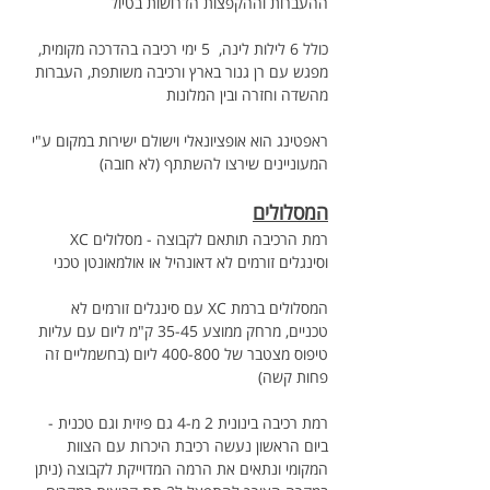
ההעברות וההקפצות הדרושות בטיול
כולל 6 לילות לינה,  5 ימי רכיבה בהדרכה מקומית, 
מפגש עם רן גנור בארץ ורכיבה משותפת, העברות 
מהשדה וחזרה ובין המלונות  
ראפטינג הוא אופציונאלי וישולם ישירות במקום ע"י 
המעוניינים שירצו להשתתף (לא חובה)
המסלולים
רמת הרכיבה תותאם לקבוצה - מסלולים XC 
וסינגלים זורמים לא דאונהיל או אולמאונטן טכני
המסלולים ברמת XC עם סינגלים זורמים לא 
טכניים, מרחק ממוצע 35-45 ק"מ ליום עם עליות 
טיפוס מצטבר של 400-800 ליום (בחשמליים זה 
פחות קשה)
רמת רכיבה בינונית 2 מ-4 גם פיזית וגם טכנית - 
ביום הראשון נעשה רכיבת היכרות עם הצוות 
המקומי ונתאים את הרמה המדוייקת לקבוצה (ניתן 