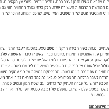
ים שנראים כאילו הזמן נעצר בהם, נחלים זורמים וגשרי עץ מקסימים. הת
ם המורשת התרבותית העשירה שלה. חלק בלתי נפרד מהחוויה הוא גם ה
דותי והמסביר פנים של התושבים המקומיים, שהפכו למותג ההיכר של היוו
תיים וננחת בעיר הבירה הרקליון. משם ניסע בהסעה לעבר המלון של
ופוטמוס. מסלול ה-Kastri  לוקח אותך עמוק אל תוך הנופים הבלתי מאולפים של מילופוטמוס. 
ל יוביל אותנו אל הנקיקים השופעים המיוערים ליד מרגריטס – עיירת 
ם חוצבים את דרכם בין הגבעות.  ההרפתקה נמשכת על פני עמקים מיוער
מדה לעבר מרגלות הר פסילוריטיס. כאן, נתוגמל במראה נדיר, אחד מיע
 הטבע לוחש על עברה העתיק של כרתים. עם שטח מגוון ונופים פנורמיים