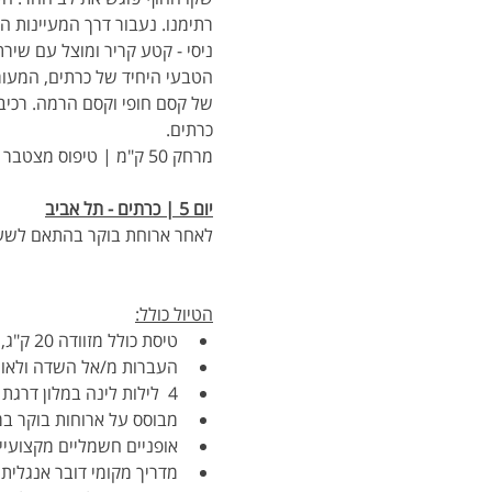
רתימנו. נעבור דרך המעיינות ה
הטבעי היחיד של כרתים, המעורס
של קסם חופי וקסם הרמה. רכיבה
כרתים.
מרחק 50 ק"מ | טיפוס מצטבר ~ -800- מ'
יום 5 | כרתים - תל אביב
לאחר ארוחת בוקר בהתאם לשע
הטיול כולל:
טיסת כולל מזוודה 20 ק"ג, וטרול 8 ק"ג
העברות מ/אל השדה ולאורך
4  לילות לינה במלון דרגת תיירות טובה
מבוסס על ארוחות בוקר במל
אופניים חשמליים מקצועיים כ
מדריך מקומי דובר אנגלית 