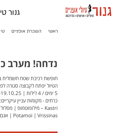
גנור טי
ראשי
השכרת אופניים
טיו
נדחה! מערב כר
Potamoi | Vrissinas | אגם Episkopi | אגם Kournas | רתימנו