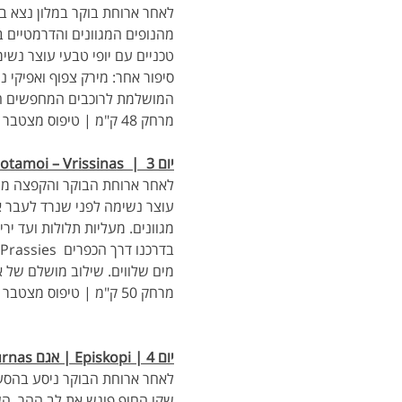
מהנופים המגוונים והדרמטיים ב
טכניים עם יופי טבעי עוצר נשימ
סיפור אחר: מירק צפוף ואפיקי 
המושלמת לרוכבים המחפשים הר
מרחק 48 ק"מ | טיפוס מצטבר  ~ 750- מ'
יום 3  |  Giannoudi - Maroulas – Potamoi – Vrissinas
מגוונים. מעליות תלולות ועד יר
מים שלווים. שילוב מושלם של אתגר, יופי ושטח מגוון, הרכ
מרחק 50 ק"מ | טיפוס מצטבר ~ -800- מ
יום 4 | Episkopi | אגם Kournas
שקו החוף פוגש את לב ההר. השט