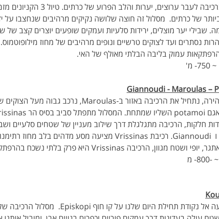
לאחר ארוחת בוקר במלון נצא ברכיבה לעבר ער
יותר של כרתים.  מסלול זה חוצה שלושה נקיקים מרהיבים שנחצבו על ידי
ה. שבילי יער מוצלים, ירידות סלעיות ועמקים שופעים יוצרים קצב של שינ
נהרות נסתרים ועד לצוקים טרשיים ונופים מרהיבים של מחוז מילופוטמוס
פתקאות עמוק בליבה הבלתי מאולף של האי.
לאחר ארוחת הבוקר והקפצה מהירה, נתחיל את הרכיבה באזור ב
ידות חלקות, הרכיבה מתגלגלת דרך שילוב מעניין של שטחים סלעיים ושביל
בדרכנו דרך הכפרים  Prassies ו  Giannoudi. רכיבת Vrissinas מציעה מס
יבה Vrissinas היא פרק בלתי נשכח בהרפתקה שלך בכרתים.
לאחר ארוחת הבוקר ניסע בהסעה אל נקודת תחילת היום
ח עולה בעדינות דרך עמקים פוריים וכפרים בנויים אבן, ומוביל אותנו א