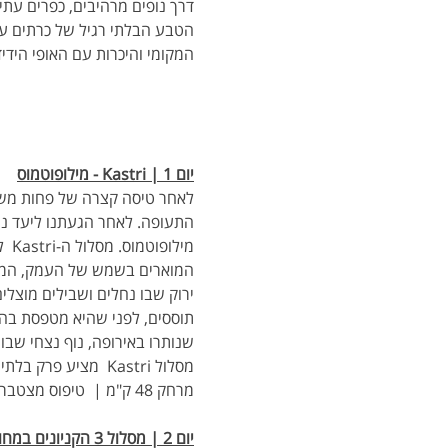
דרך נופים מרהיבים, כפרים עתיק
הטבע הבלתי רגיל של כרתים ע
המקומי והיכרות עם האופי הידי
יום 1 | Kastri - מילופוטמוס
לאחר טיסה קצרה של פחות משע
מיל
המוארים בשמש של העמק, המסלו
ירוק שבו נחלים ושבילים מוצלי
תוססים, לפני שהיא מטפסת בהת
שנותרו באירופה, נוף נצחי שבו
מסלול Kastri  מציע פרק בלתי נשכח במסע שלנו - שילוב מושלם של רכיבה טכנית, יופי גולמי ואווירה נצחית.
מרחק 48 ק"מ |  טיפוס מצטבר ~ -800- מ'
יום 2 | מסלול 3 הקניונים במחוז מילופוטמוס