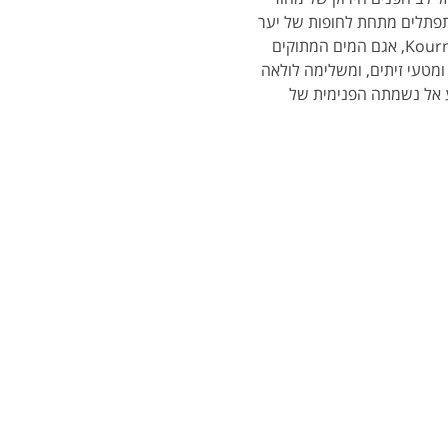
מתפתלים מתחת לחופות של יער 
ניסי - קטע קריר ומוצל עם שירת ציפורים וניחוח אורן. באמצע הדרך, נעצור במימיו הזגוגיים של אגם Kournas, אגם המים המתוקים 
ומטעי זיתים, ומשלימה לולאה 
סע אל נשמתה הפנימית של 