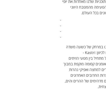
וכניות שלנו מאחדות את יופי 
טעימה מהמטבח היווני 
נים בכל העולם.
נו במרחק של כשעה משדה 
התעופה. לאחר הגעתנו ליעד נתארגן על האופניים התאמות ,כיוונים וכבר יוצאים לרכיבה הראשונה שלנו לכיוון: Kastri - 
המסלול מתחיל בין מטעי הזיתים 
אומנים קסומה מוקפת במבוך 
ים למחצה ואפיקי נהרות 
רות החרובים האחרונים 
 מדהימים של ההרים והים, 