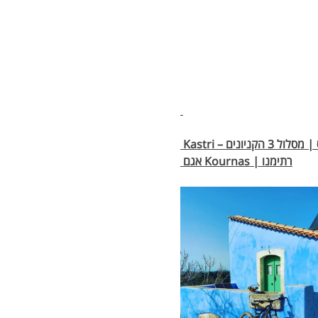
 Kastri – מילופוטמוס | מסלול 3 הקניונים | potamoi | Giannoudi  Maroulas | Potamoi | Vrissinas | אגם Episkopi | 
 אגם Kournas | רתימנו