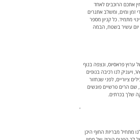
וצים, יערות והלב הפרוע של כרתים. טיול 3 הקניונים מזמין אתכם הרוכבים לאחד 
 זמן ומים, ומשלב אתגרים 
וי מתמיד. כל קניון מספר 
. יום עשיר בשטח, הבמה 
-Maroulas, נרכב גבוה מעל הצוקים של ערוץ פראסיוס, ונצפה בנוף 
עוצר נשימה לפני שנרד לעבר אגם potamoi השליו שמתחת. המסלול מתפתל סביב בסיס הר Vrissinas, ויעניק לנו רכיבה בנופים 
ים ציוריים, לפני שנחזור 
ע מדהים בלב מחוז רתימנו, שם הרים טרשיים פוגשים 
'
 שלנו על קו חוף Episkopi.  מסלול הרכיבה שלנו מתחיל מבריזת החוף היכן 
ל לב הפנים הירוק של מחוז 