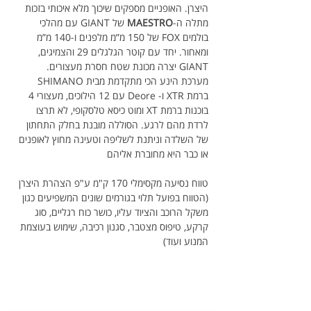
היצרן. האופניים מספקים שיכוך מלא איכותי בזכות 
מתלה ה-
MAESTRO
 של GIANT עם מהלכי 
בולמים FOX של 150 מ”מ מלפנים ו-140 מ”מ 
ומאחור. יחד עם קוטר הגלגלים 29 והצמיגים, 
GIANT יצרה מכונת שטח חסרת מעצורים.
מערכת הינע הכי מתקדמת מבית SHIMANO 
ברמת XTR ו- Deore עם 12 הילוכים, מעצורי 4 
בוכנות ברמת XT ומוט כיסא טלסקופי, לא תרצו 
לרדת מהם לרגע. הסוללה מובנת בחלק התחתון 
של השלדה וניתנת לשליפה וטעינה מחוץ לאופנים 
או כבר היא מחוברת אליהם
טווח נסיעה מקסימלי 170 ק"מ ע"פ הצהרת היצרן 
(הטווח בפועל תלוי בגורמים שונים המשפיעים כגון 
משקל הרוכב והציוד עליו, כושר כוח רגליים, סוג 
קרקע, טיפוס מצטבר, סגנון רכיבה, שימוש בעוצמת 
המנוע ועוד)