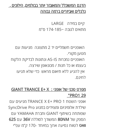
הדגם המשוכלל והמאובזר יותר בבולמים, הילוכים , 
גלגלים ואביזרים ברמה גבוהה
קיים במידה   LARGE
מתאים לגובה ~174-185 ס"מ
 האופניים חשמליים יד 2 מתצוגה  מגיעות עם 
מטען מקורי.
 האופניים נמכרות AS-IS ונתונות לבדיקת הלקוח 
בעצמו או כל חנות / מכונאופן שירצה.
 אין להגיע ללא תיאום מראש  כדי שלא תגיעו 
לחינם.
מפרט טכני של אופני : GIANT TRANCE E+ X 
PRO1 29" 
אופני השטח TRANCE X E+ PRO 1 מגיעים עם 
שילדת אלומיניום ומצוידים במנוע SyncDrive Pro 
שפותחה בשיתוף GIANT וחברת YAMAHA עם 
הספק של 
80NM
 המשודך לסוללה 
36V
 עם 
625 
וואט
 לטווח נסיעה ארוך במיוחד -170 ק”מ עפ”י 