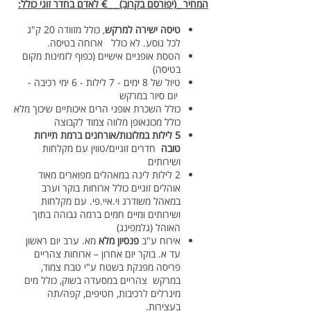
המחיר _(יפורסם בקרוב)___€ לאדם בחדר זוגי כולל:
טיסה ישירה למרקש
, כולל מזוודה 20 ק"ג
לכל נוסע. לא כולל ארוחה בטיסה.
הטסת אופניים אישיים (כפוף לזמינות מקום
בטיסה)
טיול של 8 ימים - 7 לילות - 6 ימי רכיבה -
יום סיור במרקש
כולל השכרת אופני הרים איכותיים שיכוך מלא
כולל מכונאופן מלווה צמוד לקבוצה
5 לילות במלונות/אורחנים ברמת תיירות
טובה
חדרים זוגיים/טווין עם מקלחות
ושירותים
2 לילות לינה במאהלים מפוארים מאוד
אוהלים זוגיים כולל ארוחות בוקר וערב
במאהל משודרג וי.איי.פי. עם מקלחות
ושירותים ומיים חמים ברמה גבוהה בתוך
האוהל (גלמפינג)
אירוח ע"ב
פנסיון מלא
מא. ערב יום ראשון
עד א. בוקר יום אחרון – ארוחות צהריים
פריסה מפנקת בשטח ע"י טבח צמוד,
במרקש צהריים במסעדה בשוק, כולל מים
מינרלים לרכיבות, חטיפים, קפה/תה
בעצירות.