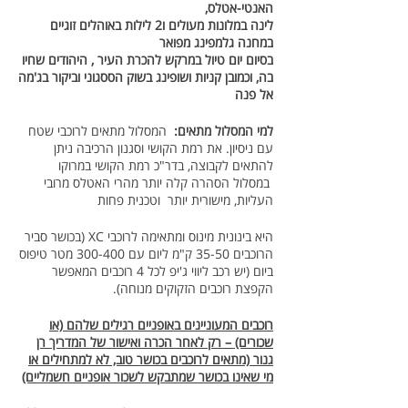
האנטי-אטלס,
לינה במלונות מעולים ו2 לילות באוהלים זוגיים
במחנה גלמפינג מפואר
בסיום יום טיול במרקש להכרת העיר , היהודים שחיו
בה, וכמובן קניות ושופינג בשוק הססגוני וביקור בג'מה
אל פנה
למי המסלול מתאים:
המסלול מתאים לרוכבי שטח
עם ניסיון. את רמת הקושי וסגנון הרכיבה ניתן
להתאים לקבוצה, בדר"כ רמת הקושי במרוקו
במסלול הסהרה קלה יותר מהרי האטלס מרובי
העליות, מישורית יותר וטכנית פחות
היא בינונית מינוס ומתאימה לרוכבי XC (בכושר סביר
הרוכבים 35-50 ק"מ ליום עם 300-400 מטר טיפוס
ביום (יש רכב ליווי ג'יפ לכל 4 רוכבים המאפשר
הקפצת רוכבים הזקוקים מנוחה).
רוכבים המעוניינים באופניים רגילים שלהם (או
שכורים) – רק לאחר הכרה ואישור של המדריך רן
גנור (מתאים לרוכבים בכושר טוב, לא למתחילים או
מי שאינו בכושר שמתבקש לשכור אופניים חשמליים)