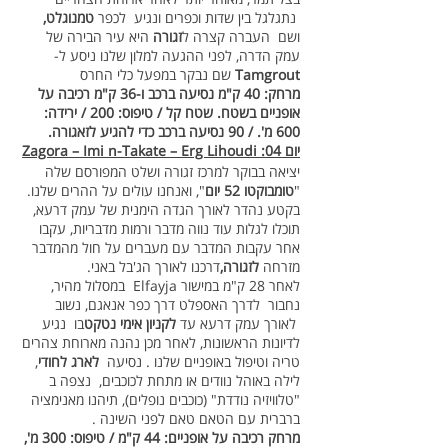
נתגלגל בין שדות וכפרים ונגיע לכפר
טמנוגלט,
ושם העברה קצרה ל
זגורה
היא עיר הבירה של
עמק הדרה, לפני ההגעה למלון שלנו ניסע ל-
Tamgrout
שם נבקר במפעל כלי החרס
מרחק: 40 ק"מ נסיעה ברכב ו-36 ק"מ רכיבה על
אופניים בשטח. שטח קל / טיפוס: 200 / ירידה:
600 מ'. / 90 נסיעה ברכב כדי להגיע לזאגורה.
יום 04: Zagora – Imi n-Takate – Erg Lihoudi
יציאה בבוקר למרכז זגורה ושלט המפורסם שלה
"
טומבוקטו 52 יום
", ואנחנו עולים על ההרים שלנו.
בקטע נהדר לאורך הגדה הימנית של עמק דרעא,
תוכלו לגלות עוד נווה מדבר ורמות מדבריות, עקבו
אחר עקבות המדבר עם מעברים על חול מהמדבר
מזרחה
לזגורה,
דרכנו לאורך הג'בל באני.
לאחר 28 ק"מ במישור Elfayja במסלול מהיר,
נחבור לדרך האספלט דרך כפר אנאגם, נשוב
לאורך עמק דרעא עד
לקניון אימי
נטקט
בו נגיע
לדיונות הראשונות, לאחר מכן נהנה מארוחת צהרים
טריה וטיפול באופניים שלנו . נסיעה
לארג לחודי
,
לילה באוהל נוודים או מתחת לכוכבים, נצפה ב
"טלוויזיה נודדת" (כוכבים נופלים), תיהנו מאנימציה
ברברית עם הטאם טאם לפני השינה .
מרחק רכיבה על אופניים: 44 ק"מ / טיפוס: 300 מ',