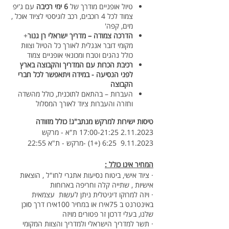
טיול אופניים מודרך של
6 ימי רכיבה
עם ג'יפ
צמוד לכל 4 רוכבים, רכב לוגיסטי לציוד אוכל ,
מים, קפה'
הדרכה צמודה – מדריך ישראלי רן גנור
+
מקומי דובר אנגלית לאורך כל הטיול וצוות
כולל נהגים וטבח ומכונאי אופניים צמוד
רכיבת הכרות עם המדריך והקבוצה בארץ
לפני הנסיעה - במידה ויתאפשר לכל חברי
הקבוצה
העברות – בהתאם לתוכנית, כולל מהשדה
וחזרה והעברות ציוד לאורך המסלול
טיסות ישירות למרקש מנתב"ג! כולל מזוודה
2.11.2023 17:00-21:25 ת"א - מרקש
9.11.2023 6:25 (+1) -מרקש - ת"א 22:55
המחיר אינו כולל :
· ציוד אישי, ביטוח נסיעות אתגרי לחו"ל , הוצאות
אישיות , שתייה קלה וחריפה בארוחות
· ויזה למרוקו דיגיטלית ניתן לעשות עצמאית
באינטרנט ב 75אירו או במחיר 100אירו דרך סוכן
שלנו, בעלי דרכון זר פטורים מויזה
· תשר למדריך הישראלי ולמדריך והצוות המקומי