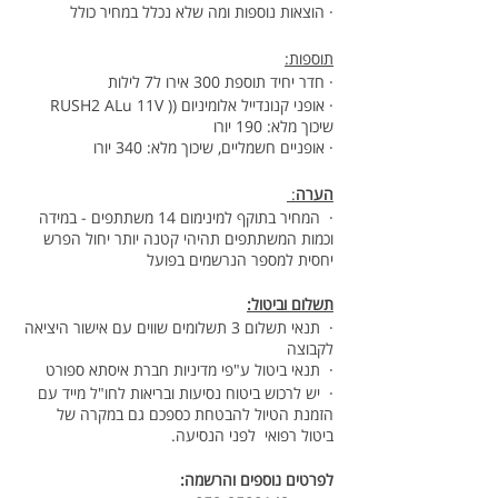
· הוצאות נוספות ומה שלא נכלל במחיר כולל
תוספות:
· חדר יחיד תוספת 300 אירו ל7 לילות
· אופני קנונדייל אלומיניום (( RUSH2 ALu 11V
שיכוך מלא: 190 יורו
· אופניים חשמליים, שיכוך מלא: 340 יורו
הערה
:
· המחיר בתוקף למינימום 14 משתתפים - במידה
וכמות המשתתפים תהיהי קטנה יותר יחול הפרש
יחסית למספר הנרשמים בפועל
תשלום וביטול:
· תנאי תשלום 3 תשלומים שווים עם אישור היציאה
לקבוצה
· תנאי ביטול ע"פי מדיניות חברת איסתא ספורט
· יש לרכוש ביטוח נסיעות ובריאות לחו"ל מייד עם
הזמנת הטיול להבטחת כספכם גם במקרה של
ביטול רפואי לפני הנסיעה.
לפרטים נוספים והרשמה: