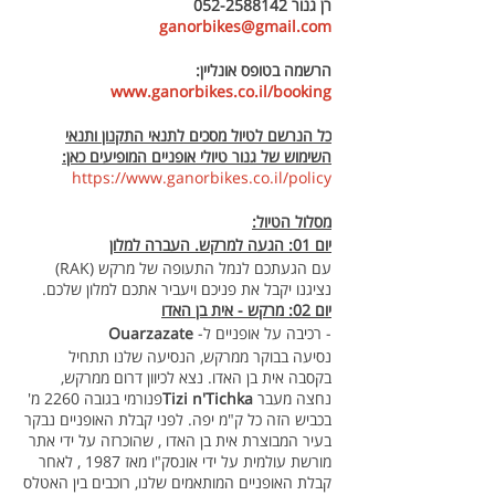
רן גנור 052-2588142
ganorbikes@gmail.com
הרשמה בטופס אונליין:
www.ganorbikes.co.il/booking
כל הנרשם לטיול מסכים לתנאי התקנון ותנאי
השימוש של גנור טיולי אופניים המופיעים כאן:
https://www.ganorbikes.co.il/policy
מסלול הטיול:
יום 01: הגעה למרקש. העברה למלון
עם הגעתכם לנמל התעופה של מרקש (RAK)
נציגנו יקבל את פניכם ויעביר אתכם למלון שלכם.
יום 02: מרקש - אית בן האדו
- רכיבה על אופניים ל-
Ouarzazate
נסיעה בבוקר ממרקש, הנסיעה שלנו תתחיל
בקסבה אית בן האדו. נצא לכיוון דרום ממרקש,
נחצה מעבר
Tizi n'Tichka
פנורמי בגובה 2260 מ'
בכביש הזה כל ק"מ יפה. לפני קבלת האופניים נבקר
בעיר המבוצרת אית בן האדו , שהוכרזה על ידי אתר
מורשת עולמית על ידי אונסק"ו מאז 1987 , לאחר
קבלת האופניים המותאמים שלנו, רוכבים בין האטלס