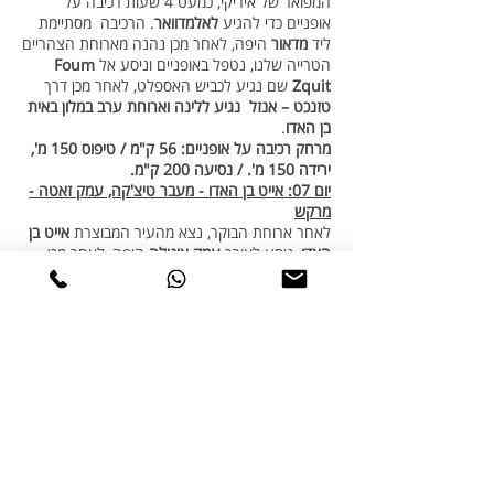
המפואר של איריקי, כמעט 4 שעות רכיבה על
אופניים כדי להגיע
לאלמדוואר
. הרכיבה מסתיימת
ליד
מדאור
היפה, לאחר מכן נהנה מארוחת הצהריים
הטרייה שלנו, נטפל באופניים וניסע אל
Foum
Zquit
שם נגיע לכביש האספלט, לאחר מכן דרך
טזנכט – אנזל
נגיע ללינה וארוחת ערב במלון באית
בן האדו
.
מרחק רכיבה על אופניים: 56 ק"מ / טיפוס 150 מ',
ירידה 150 מ'. / נסיעה 200 ק"מ.
יום 07: אייט בן האדו - מעבר טיצ'קה, עמק זאטה -
מרקש
לאחר ארוחת הבוקר, נצא מהעיר המבוצרת
אייט בן
האדו
, ניסע לאורך
עמק אונילה
היפה, לאחר מכן
דרך הטירה של פאשה גלאוי בטאלואטה ולאחר מכן
דרך הר האטלס, נתחיל את יומנו האחרון ברכיבה
על אופניים מהצד הצפוני של הרי האטלס. יום מסע
האופניים האחרון שלנו יתחיל ממעבר Laylatבגובה
1769 מ',
הקטע הראשון יהיה בירידה
דרך כפרים
ברברים מסורתיים יותר, נמשיך להגיע לאזור
טיג'דואיין שם נהנה מרכיבה על אופניים בין השדות
והכפרים, שתסתיים בעמק Zate
העברה קצרה חזרה למלון / ריאד במרקש, אחרי
מקלחת במלון נצא לככר ג'מה אל פנה המתעוררת
בערב, תוכלו ליהנות ממשקה ממרפסת בית הקפה