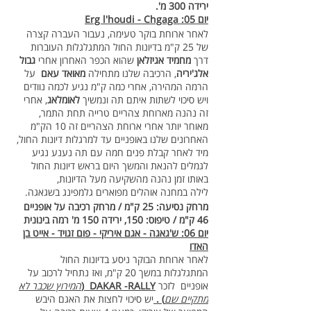
ירידה 300 מ'.
יום 05: Erg l'houdi - Chgaga
לאחר ארוחת בוקר טעימה, נעבור העברה קצרה
של 25 ק"מ בדיונות החול המתגלגלות העוברות
דרך
מחמיד אגיזלאן
שהוא הכפר האחרון אחרי
גבול
אלג'יריה
, הרכיבה שלנו מתחילה
מאואד עאם
על
הרמה המהירה, אחרי כמה ק"מ נגיע לכמה נוודים
ויש סיכוי לשתות איתם תה ונמשיך
לאומלאג
, אחרי
זה נהנה מארוחת צהריים טרייה תחת התמר,
מאוחר יותר אחרי ארוחת הצהריים זה 10 הק"מ
האחרונים שלנו באופניים עד למרגלות דיונות החול,
מיד לאחר קבלת פנים חמה עם תה נענע נגיע
לגמלים להנאת והמשך היום בראש דיונות החול
באותו זמן נהנה מהשקיעה מעל הדיונות,
לילה במחנה אוהלים מפוארים גלמפינג בשגאגה.
מרחק נסיעה: 25 ק"מ / מרחק רכיבה על אופניים
46 ק"מ / טיפוס: 150, ירידה 150 מ' רמה בינונית
יום 06: ש'גאגה - אגם איריקי - פום זגויד - אייט בן
האדו
לאחר ארוחת הבוקר ניסע בדיונות החול
המתגלגלות במשך 20 ק"מ, ואז נתחיל לרכוב על
אופניים לזכר
DAKAR -RALLY (
המירוץ שכבר לא
מתקיים שם
) .
יש סיכוי לחצות את האגם היבש