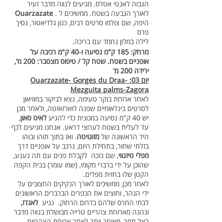
הגבוה לאנטי אטלס. מגיעים לנווה מדבר זעיר
לאורך הגבעה בשטח. ממשיכים ל .
Ouarzazate
היפה, שם צולמו סרטים רבים, כגון גלדיאטור, נסיך
פרס
לילה במלון נחמד עם בריכה.
מרחק: 185 ק"מ נסיעה ו-40 ק"מ רכיבה על
אופניים בשטח. שטח קל / טיפוס מצטבר: 200 מ',
ירידה 200 מ'
יום 03: Ouarzazate- Gorges du Draa-
Mezguita palms-Zagora
לאחר ארוחת בוקר טעימה, נצא לביקור במוזיאון
לסרטים בינלאומיים שפנה לוארזאזטה, ולאחר מכן
יש 40 ק"מ נסיעה במכונית כדי להגיע
לאיט סאון
,
עד לעלית בשטח לערוצי דראע. אנחנו מגיעים לכף
היד הראשונה של
מזוגויטה
. ואז בתוך תוהו ובוהו
בזלתי שחור, בתחילת היום, נרכב על אופניים דרך
מפלי טיזגווי
, שם נזכה לקבלת פנים עם תה נענע,
שהוכן על ידי ברברי מקומי, (שמו עומר) בבית הקפה
הקטן שלו בחזית מפלים.
לאחר מכן, ממשיכים לאורך הנקיקים החצובים על
ידי הנהר, וחוצים את הכפרים הברברים הראשונים
לבתי החרס שלהם בדרום הרחוק. נגיע
לאגדז,
ונהנה מארוחת צהריים טרייה מבושלת בנווה מדבר
בצל תמר, מאוחר יותר לאחר ארוחת הצהריים