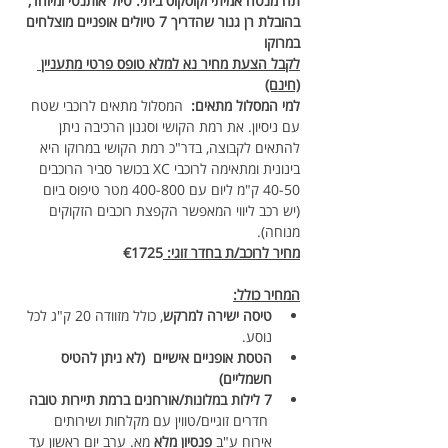
תה מנטה אמיתי וקוסקוס ביתי. טיול אותנטי ומיוחד, 
בהובלת רן גנור שהדריך 7 טיולים אופניים מוצלחים 
במרוקו
לקבל הצעת מחיר נא למלא טופס פרטי מתעניין 
(חינם)
למי המסלול מתאים:  
המסלול מתאים לרוכבי שטח 
עם ניסיון. את רמת הקושי וסגנון הרכיבה ניתן 
להתאים לקבוצה, בדר"כ רמת הקושי במרוקו היא 
בינונית ומתאימה לרוכבי XC בכושר סביר הרוכבים 
40-50 ק"מ ליום עם 400-800 מטר טיפוס ביום 
(יש רכב ליווי המאפשר הקפצת רוכבים הזקוקים 
מנוחה).
מחיר לרוכב/ת בחדר זוגי: 
€1725 
המחיר כולל:
טיסה ישירה למרקש
, כולל מזוודה 20 ק"ג לכל 
נוסע.
הטסת אופניים אישיים  (לא ניתן להטיס 
חשמליים)
7 לילות במלונות/אורחנים ברמת תיירות טובה 
 חדרים זוגיים/טווין עם מקלחות ושירותים 
אירוח ע"ב 
פנסיון מלא
 מא. ערב יום ראשון עד 