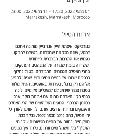
04 במאי 2022, 17:20 – 11 במאי 2022, 23:00
Marrakesh, Marrakesh, Morocco
אודות הטיול
גנורבייקס ואיסתא הייק אנד בייק מזמינה אתכם 
למסע, שונה מכל מה שהכרתם. בטיולנו למרוקו 
נפגוש את התרבות הברברית הייחודית
 ששרדה בזכות שמירה על המנהגים העתיקים, 
בהרי האטלס הגבוהים והמבודדים. בטיול נחלוף 
בכפרים שכוחי אל בנויים מטיט ובוץ  שניתן להגיע 
אליהם רק ברגל , בפרדות ובאופניים. הטיול מלווה 
בטבח צמוד שידאג לנו למאכלים מקומיים ולינה 
בבתי מלון והארחה נוחים עם ארוחת בוקר וערב 
בסגנון הברברי. הנופים המדהימים של הרי האטלס 
והעמקים ונהרות החוצים אותם ילוו אותנו לאורך כל 
ימי הטיול, בהם נרכב מכפר לכפר. נבקר בבתי 
המקומיים, נחווה את החיים הפשוטים של "ימי 
התנ"ך" בלי חשמל ומים זורמים, נלמד איך מכינים 