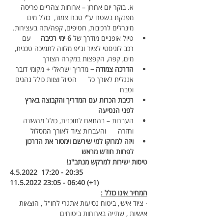
א. בוקר יום אחרון – ארוחות צהריים פריסה 
מפנקת בשטח ע"י טבח צמוד,  כולל מים 
מינרלים לרכיבות, חטיפים, קפה/תה בעצירות. 
טיול אופניים מודרך של 
6 ימי רכיבה
     עם 
רכב לוגיסטי לציוד וג'יפ מלווה לתמיכה טכנית, 
מים, קפה, הקפצות במקרה הצורך
הדרכה צמודה – 
מדריך ישראלי + מקומי דובר 
אנגלית לאורך כל      הטיול וצוות כולל נהגים 
וטבח
רכיבת הכרות עם המדריך והקבוצה בארץ 
לפני הנסיעה
העברות – בהתאם לתוכנית, כולל מהשדה 
וחזרה      והעברות ציוד לאורך המסלול
ויזה למרוקו למי שירשם וימסור את הדרכון 
לפחות חודש מראש
טיסות ישירות למרקש מנתב"ג!
4.5.2022  17:20 - 20:35
11.5.2022 23:05 - 06:40 (+1) 
המחיר אינו כולל :
· ציוד אישי, ביטוח נסיעות אתגרי לחו"ל , הוצאות 
אישיות , שתייה בארוחות ביטוחים