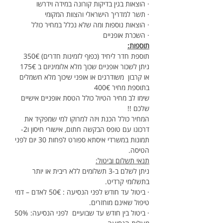
· הוצאות בגין בדיקות קורונה במידה וידרשו
· תשר למדריך הישראלי והצוות המקומי
· הוצאות נוספות ומה שלא נכלל במחיר כולל
· השכרת אופניים
תוספות:
תוספת חדר ליחיד (כפוף לזמינות חדרים) 350€
ניתן לשכור אופניים שכוך מלא אלומיניום ב 175€ 
או קרבון  משודרגים או אופני שיכוך מלא חשמלים 
בתוספת מחיר 400€
שימו לב מחיר הטיול כולל הטסת אופניים אישיים 
שלכם !!
המחיר כולל הכנת ויזה למרוקו למי שמפקיד את 
דרכונו עם טופס הבקשה חתום, אישורי חיסון ו2- 
תמונות במשרדי איסתא ספורט לפחות 30 יום לפני 
הטיסה.
תנאי תשלום וביטול:
ניתן לשלם ב-3 תשלומים ללא ריבית או יותר 
בתשלומי קרדיט.
· ביטול עד חודש לפני הנסיעה : 50€ לאדם – דמי 
טיפול שאינם מוחזרים.
· ביטול בין חודש עד שבועיים  לפני הנסיעה: 50% 