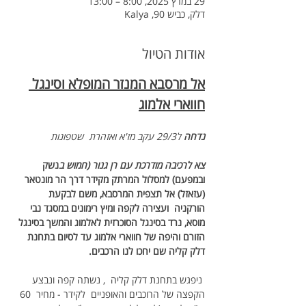
29 במרץ 2025, 8:00 – 13:00
דלק, כביש 90, Kalya
אודות הטיול
אל מרסבא המנזר המופלא וסינגל 
חווארי אלמוג
נדחה
 ל29/3 עקב מז'א ואזהרת  שטפונות
צא לרכיבה מודרכת עם רן גנור (חמוש ב
נשק 
ובמפעם) למסלול המרתק מקידר דרך הר מונטאר 
(עזאזל) אל תצפית המרסבא, משם לבקעת 
הורקניה  ועצירה לקפה ומיץ רימונים במסגד נבי 
מוסא, נרד בסינגל הסוכרזית לאלמוג והמשך בסינגל 
הזורם והיפה של חווארי אלמוג עד לסיום בתחנת 
דלק קליה שם יחכו לנו הרכבים. 
 ניפגש בתחנת דלק קליה  , נשתה קפה ונבצע 
הקפצה של הרוכבים והאופניים  לקידר - מחיר  60 