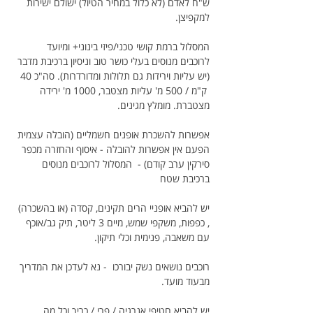
ש"ח לאדם (לא כלול במחיר הטיול) ישולם ישירות 
למקפיצן.
המסלול ברמת קושי טכני/פיזי בינוני+ ומיועד 
לרוכבים מנוסים בעלי כושר טוב וניסיון ברכיבת מדבר 
(יש עליות וירידות גם תלולות ומדורדרות). סה"כ 40 
 ק"מ / 500 מ' עליות מצטבר, 1000 מ' ירידה 
מצטברת. מומלץ מגינים.
אפשרות להשכרת אופנים חשמליים (הובלה עצמית 
הפעם אין אפשרות להובלה - איסוף והחזרה מכפר 
סירקין ערב קודם) -  המסלול לרוכבים מנוסים 
ברכיבת שטח 
יש להביא אופניי הרים תקינים, קסדה (או בהשכרה) 
, כפפות, משקפי שמש, מיים 3 ליטר, תיק גב/אוכף 
עם משאבה, פנימית וכלי תיקון.
רוכבים נושאים נשק יבורכו  - נא לעדכן את המדריך 
מבעוד מועד.
יש להביא חטיפי אנרגיה / פרי / כריך וכל מה 