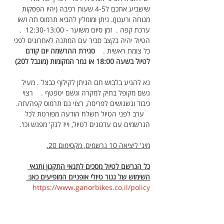
שישביע אתכם ל4-5 שעות רכיבה (יהיו הפסקות 
מנוחה ורענון). ניתן ומומלץ להביא תרמוס תה ו/או 
ערכת קפה .  זמן סיום משוער - 12:30-13:00  . 
הטיול יהיה בקצב סביר עם המתנה לאחרונים לפני 
כל צומת ראשית .    
סגירת ההרשמה יום קודם 
לטיול בשעה 18:00 או גמר המקומות (מוגבל ל20) 
נא להגיע בלבוש חם הניתן לקילוף כבצל . מעיל 
גשם מקופל בתיק למקרה וגשם יטפטף .    רצוי 
כיבוד ונשנושים לפריסה, רצוי גם תרמוס קפה/תה. 
   ערב לפני הטיול תשלח הודעה מפורטת לכל 
הנרשמים עם עדכונים לטיול, וייז לנק' מפגש וכו'.
מינ' ליציאה 10 נרשמים, מקסימום 20.
כל הנרשם לטיול מסכים לתנאי התקנון ותנאי 
השימוש של גנור טיולי אופניים המופיעים כאן: 
https://www.ganorbikes.co.il/policy 