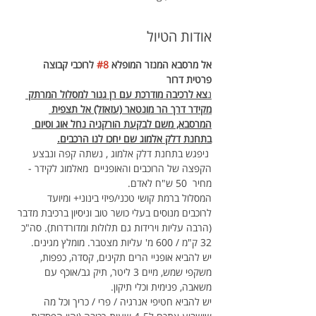
אודות הטיול
אל מרסבא המנזר המופלא 
#8
 לרוכבי קבוצה 
פרטית דרור 
נ
צא לרכיבה מודרכת עם רן גנור למסלול המרתק 
מקידר דרך הר מונטאר (עזאזל) אל תצפית 
המרסבא, משם לבקעת הורקניה נחל אוג וסיום 
בתחנת דלק אלמוג שם יחכו לנו הרכבים.
 ניפגש בתחנת דלק אלמוג , נשתה קפה ונבצע 
הקפצה של הרוכבים והאופניים  מאלמוג לקידר - 
מחיר  50 ש"ח לאדם.
המסלול ברמת קושי טכני/פיזי בינוני+ ומיועד 
לרוכבים מנוסים בעלי כושר טוב וניסיון ברכיבת מדבר 
(הרבה עליות וירידות גם תלולות ומדורדרות). סה"כ 
32 ק"מ / 600 מ' עליות מצטבר. מומלץ מגינים.
יש להביא אופניי הרים תקינים, קסדה, כפפות, 
משקפי שמש, מיים 3 ליטר, תיק גב/אוכף עם 
משאבה, פנימית וכלי תיקון.
יש להביא חטיפי אנרגיה / פרי / כריך וכל מה 