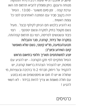
שישביע אתכם ל4-5 שעות רכיבה (יהיו הפסקות 
מנוחה ורענון). ניתן ומומלץ להביא תרמוס תה ו/או 
ערכת קפה .  זמן סיום משוער - 13:00 . הטיול 
יהיה בקצב סביר עם המתנה לאחרונים לפני כל 
צומת ראשית .   
נא להגיע בלבוש חם הניתן לקילוף כבצל . מעיל 
גשם מקופל בתיק למקרה וגשם יטפטף .    רצוי 
כיבוד ונשנושים לפריסה, רצוי גם תרמוס קפה/תה.  
במקרה של בידוד, קורונה, סגר והגבלות 
תנועה/נסיעה, מז"א קיצוני, גשם שלא מאפשר 
קיום האירוע וכיוצ"ב: 
יוצע למשתתפים תאריך חלופי בתיאום מראש
הטיול מתקיים לפי תקן הקורונה - יש להגיע עם 
מסיכות, יש להצהיר הצהרת בריאות קורונה, יש 
להקפיד על ריחוק חברתי 2 מ' ברכיבה ובעצירות, מי 
שחולה או יש לו חום או מיספטומים או בא במגע 
עם חולה מאומת או צריך להיות בבידוד - לא רשאי 
להגיע !
כרטיסים