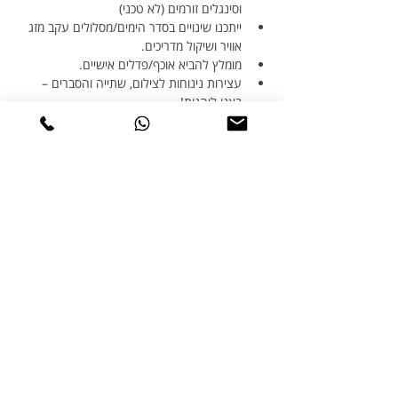
וסינגלים זורמים (לא טכני) 
ייתכנו שינויים בסדר הימים/מסלולים עקב מזג 
אוויר ושיקול מדריכים.
מומלץ להביא אוכף/פדלים אישיים.
עצירות נינוחות לצילום, שתייה והסברים – 
באנו ליהנות!
מינימום קבוצה:
 12 רוכבים | 
ט.ל.ח
 | המחיר 
תלוי זמינות טיסות/מלונות.
מחירים 💶
מחיר לאדם בחדר זוגי:
 1725€
לא רוכב בחדר זוגי:
 1395€
תוספת חדר יחיד:
 195€
הרשמה ויצירת קשר 📞
רן גנור – 
052-2588142
אתר: 
www.ganorbikes.co.il
וואטסאפ מהיר להרשמה: 
wa.me/972522588142?
text=הרשמה%20לחופשת%20אופניים%20
בסלוניקי%2013-17.5.2026