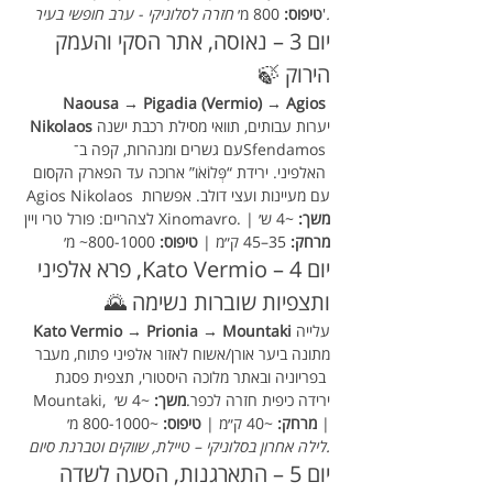
חזרה לסלוניקי - ערב חופשי בעיר.
'
טיפוס:
 800 מ׳ 
יום 3 – נאוסה, אתר הסקי והעמק 
הירוק 🍃
Naousa → Pigadia (Vermio) → Agios 
יערות עבותים, תוואי מסילת רכבת ישנה 
Nikolaos
עם גשרים ומנהרות, קפה ב־Sfendamos 
האלפיני. ירידת “פְּלוֹאֹו” ארוכה עד הפארק הקסום 
Agios Nikolaos עם מעיינות ועצי דולב. אפשרות 
משך:
 ~4 ש׳ | 
לצהריים: פורל טרי ויין Xinomavro.
מרחק:
 35–45 ק״מ | 
טיפוס:
 800-1000~ מ׳
יום 4 – Kato Vermio, פרא אלפיני 
ותצפיות שוברות נשימה 🌄
עלייה 
Kato Vermio → Prionia → Mountaki
מתונה ביער אורן/אשוח לאזור אלפיני פתוח, מעבר 
בפריוניה ובאתר מלוכה היסטורי, תצפית פסגת 
Mountaki, ירידה כיפית חזרה לכפר.
משך:
 ~4 ש׳ 
| 
מרחק:
 ~40 ק״מ | 
טיפוס:
 ~800-1000 מ׳
לילה אחרון בסלוניקי – טיילת, שווקים וטברנת סיום.
יום 5 – התארגנות, הסעה לשדה  