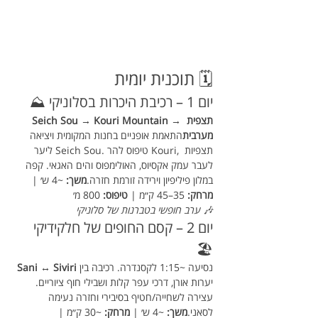
🗓️ תוכנית יומית
יום 1 – רכיבת היכרות בסלוניקי ⛰️
Seich Sou → Kouri Mountain → תצפית 
מערבית
התאמת אופניים בחנות המקומית ויציאה 
ליער Seich Sou. טיפוס להר Kouri, תצפיות 
לעבר עמק אקסיוס, האולימפוס והים האגאי. קפה 
במלון פיליפיון וירידה זורמת חזרה.
משך:
 ~4 ש׳ | 
מרחק:
 35–45 ק״מ | 
טיפוס:
 800 מ׳
ערב חופשי בטברנות של סלוניקי 🎶
יום 2 – קסם החופים של חלקידיקי 
🏖️
נסיעה ~1:15 לקסנדרה. רכיבה בין 
Sani ↔ Siviri
יערות אורן, דרכי עפר קלות ושבילי חוף ציוריים. 
עצירה לשחייה/חטיף בסיבירי וחזרה נעימה 
לסאני.
משך:
 ~4 ש׳ | 
מרחק:
 ~30 ק״מ | 